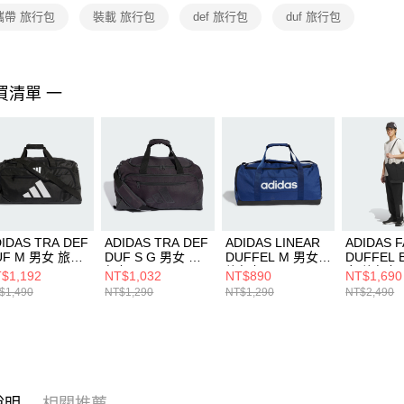
２．關於
攜帶 旅行包
裝載 旅行包
def 旅行包
duf 旅行包
https://aft
３．未成
「AFTE
任。
買清單 一
４．使用「
即時審查
結果請求
５．嚴禁
形，恩沛
動。
IDAS TRA DEF
ADIDAS TRA DEF
ADIDAS LINEAR
ADIDAS F
UF M 男女 旅行
DUF S G 男女 旅
DUFFEL M 男女
DUFFEL 
JZ0607
行包 KT0651
旅行包 IN6116
女 旅行包 
$1,192
NT$1,032
NT$890
NT$1,690
$1,490
NT$1,290
NT$1,290
NT$2,490