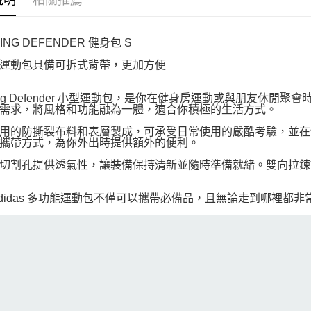
說明
相關推薦
NING DEFENDER 健身包 S
運動包具備可拆式背帶，更加方便
ining Defender 小型運動包，是你在健身房運動或與朋友
需求，將風格和功能融為一體，適合你積極的生活方式。
用的防撕裂布料和表層製成，可承受日常使用的嚴酷考驗，並在
攜帶方式，為你外出時提供額外的便利。
切割孔提供透氣性，讓裝備保持清新並隨時準備就緒。雙向拉鍊
adidas 多功能運動包不僅可以攜帶必備品，且無論走到哪裡都非