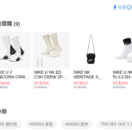
玉山商
品牌
AD
相關說明
分享
台新國
【關於「A
運動配件
台灣樂
AFTEE
便利好安
運動類型
運送方式
價購 (9)
１．簡單
２．便利
7-11取貨
３．安心
每筆NT$1
【「AFT
宅配
１．於結帳
付」結帳
每筆NT$1
２．訂單
３．收到繳
付款後門
KE U J
NIKE U NK ED
NIKE NK
NIKE U N
／ATM／
NICORN CRW
CSH CREW 2P-
HERITAGE S
PLS CSH 
每筆NT$1
※ 請注意
R -160 男女 中
144 EMBRDY 男
SMIT 男女 側背包
144 DBL
$446
NT$365
NT$527
NT$284
絡購買商品
襪 FZ3393100
女 短統襪
BA5871010
襪 DH405
$550
NT$450
NT$650
NT$350
先享後付
FZ3073133
※ 交易是
是否繳費成
付客戶支
分類
【注意事
１．透過由
DAS 旅行包
ADIDAS 背包
ADIDAS 配件
TRA DEF DUF 
交易，需
求債權轉