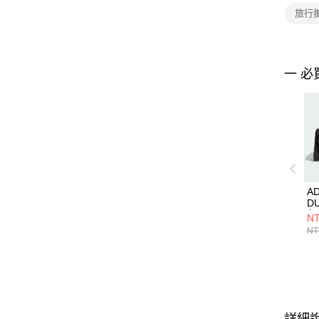
旅行
一 必
AD
D
包 
NT
NT