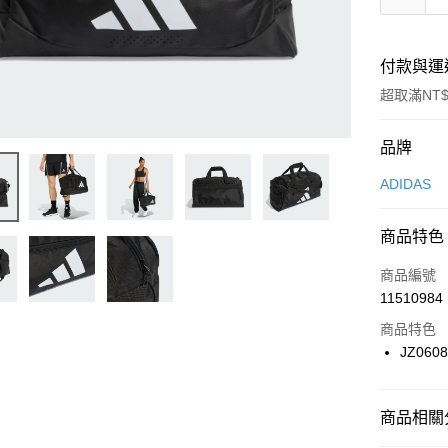
付款與運
超取滿NT$
付款方式
品牌
信用卡一
ADIDAS
信用卡分
商品特色
3 期 
商品編號
合作金
LINE Pay
11510984
華南商
Apple Pay
上海商
商品特色
國泰世
JZ060
悠遊付
臺灣中
匯豐（
全盈+PAY
聯邦商
商品相關分
元大商
AFTEE先