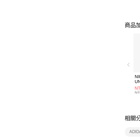
商品加
NI
U
1P
NT
統
NT
相關
ADI