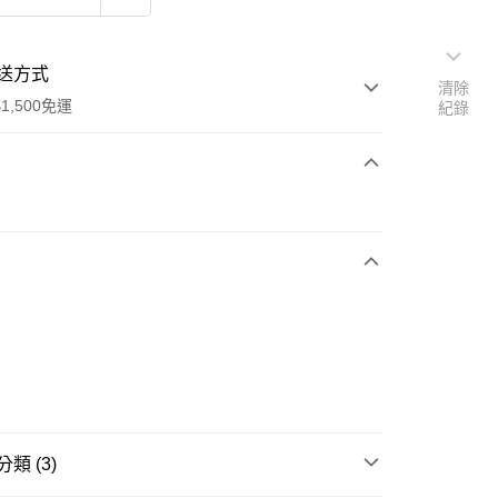
送方式
清除
1,500免運
紀錄
次付款
期付款
0 利率 每期
NT$430
21家銀行
庫商業銀行
第一商業銀行
業銀行
彰化商業銀行
業儲蓄銀行
台北富邦商業銀行
華商業銀行
兆豐國際商業銀行
8
小企業銀行
台中商業銀行
台灣）商業銀行
華泰商業銀行
業銀行
遠東國際商業銀行
類 (3)
業銀行
永豐商業銀行
享後付