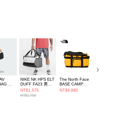
個人資料處理事宜，請瀏覽以下網址：
ee.tw/terms/#terms3
年的使用者請事先徵得法定代理人或監護人之同意方可使用
E先享後付」，若未經同意申辦者引起之損失，本公司不負相關責
AFTEE先享後付」時，將依據個別帳號之用戶狀況，依本公司
核予不同之上限額度；若仍有額度不足之情形，本公司將視審查
用戶進行身份認證。
一人註冊多個帳號或使用他人資訊註冊。若發現惡意使用之情
科技股份有限公司將有權停止該用戶之使用額度並採取法律行
AV
NIKE NK HPS ELT
The North Face
The North Face
BAG 男
DUFF FA23 男女
BASE CAMP
BASE CAMP
JZ2137
旅行包
DUFFEL - XS 男
DUFFEL - XS 男
NT$1,575
NT$4,880
NT$4,880
DX9789100
女 旅行包
女 旅行包
NT$1,750
NF0A52SS4WP
NF0A52SS53R