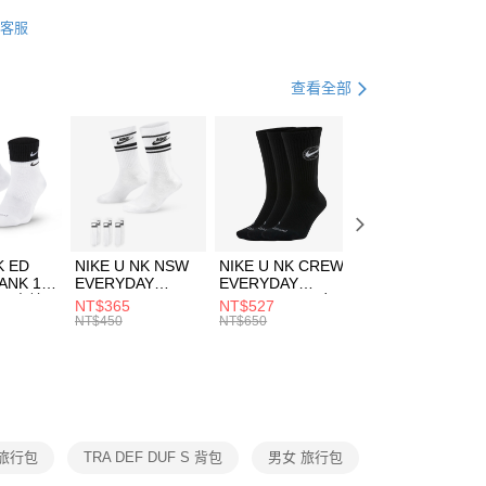
業銀行
星展（台灣）商業銀行
IDAS
配件
客服
際商業銀行
中國信託商業銀行
FTEE先享後付」】
包袋
旅行包
天信用卡公司
先享後付是「在收到商品之後才付款」的支付方式。 讓您購物簡單
心！
健身重訓
配件
查看全部
：不需註冊會員、不需綁卡、不需儲值。
：只要手機號碼，簡訊認證，即可結帳。
(快速到店)
：先確認商品／服務後，再付款。
00，滿NT$1,500(含以上)免運費
EE先享後付」結帳流程】
方式選擇「AFTEE先享後付」後，將跳轉至「AFTEE先享後
頁面，進行簡訊認證並確認金額後，即可完成結帳。
00，滿NT$1,500(含以上)免運費
成立數日內，您將收到繳費通知簡訊。
費通知簡訊後14天內，點擊此簡訊中的連結，可透過四大超商
市自取
K ED
NIKE U NK NSW
NIKE U NK CREW
NIKE U NK
網路銀行／等多元方式進行付款，方視為交易完成。
ANK 1P
EVERYDAY
EVERYDAY
EVERYDAY LTW
00，滿NT$1,500(含以上)免運費
：結帳手續完成當下不需立刻繳費，但若您需要取消訂單，請聯
 男 中統
ESSENTIAL CR
BBALL 3PR 男女
ANKLE 3PR 男女
NT$365
NT$527
NT$365
的店家。未經商家同意取消之訂單仍視為有效，需透過AFTEE
8104
男女 短統襪
長統襪
踝襪 SX7677010
NT$450
NT$650
NT$450
繳納相關費用。
DX5089103
DA2123010
否成功請以「AFTEE先享後付 」之結帳頁面顯示為準，若有關於
功／繳費後需取消欲退款等相關疑問，請聯繫「AFTEE先享後
援中心」
https://netprotections.freshdesk.com/support/home
項】
恩沛科技股份有限公司提供之「AFTEE先享後付」服務完成之
S 旅行包
TRA DEF DUF S 背包
男女 旅行包
依本服務之必要範圍內提供個人資料，並將交易相關給付款項請
讓予恩沛科技股份有限公司。