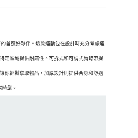
休閒聚會時的首選好夥伴。這款運動包在設計時充分考慮運
特定區域提供耐磨性。可拆式和可調式肩背帶提
讓你輕鬆拿取物品，加厚設計則提供合身和舒適
常時髦。