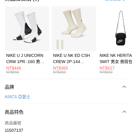
信用卡分期付款
3 期 0 利率 每期
NT$1,260
21家銀行
合作金庫商業銀行
第一商業銀行
LINE Pay
華南商業銀行
彰化商業銀行
Apple Pay
上海商業儲蓄銀行
台北富邦商業銀行
國泰世華商業銀行
兆豐國際商業銀行
悠遊付
臺灣中小企業銀行
台中商業銀行
NIKE U J UNICORN
NIKE U NK ED CSH
NIKE NK HERIT
匯豐（台灣）商業銀行
華泰商業銀行
CRW 1PR -160 男女
CREW 2P-144
SMIT 男女 側背
全盈+PAY
聯邦商業銀行
遠東國際商業銀行
中統襪 FZ3393100
EMBRDY 男女 短統襪
BA5871010
NT$446
NT$365
NT$527
元大商業銀行
永豐商業銀行
NT$550
NT$450
NT$650
AFTEE先享後付
FZ3073133
玉山商業銀行
星展（台灣）商業銀行
相關說明
台新國際商業銀行
中國信託商業銀行
品牌
【關於「AFTEE先享後付」】
台灣樂天信用卡公司
AFTEE先享後付是「在收到商品之後才付款」的支付方式。 讓您購物簡單
運送方式
ASICS 亞瑟士
便利好安心！
１．簡單：不需註冊會員、不需綁卡、不需儲值。
7-11取貨(快速到店)
２．便利：只要手機號碼，簡訊認證，即可結帳。
商品特色
每筆NT$100，滿NT$1,500(含以上)免運費
３．安心：先確認商品／服務後，再付款。
商品編號
宅配
【「AFTEE先享後付」結帳流程】
１．於結帳方式選擇「AFTEE先享後付」後，將跳轉至「AFTEE先享後付」
11507137
每筆NT$100，滿NT$1,500(含以上)免運費