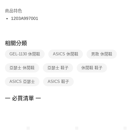
結帳頁面，進行簡訊認證並確認金額後，即可完成結帳。
２．訂單成立數日內，您將收到繳費通知簡訊。
商品特色
付款後門市自取
３．收到繳費通知簡訊後14天內，點擊此簡訊中的連結，可透過四大超商／
1203A997001
每筆NT$100，滿NT$1,500(含以上)免運費
ATM／網路銀行／等多元方式進行付款，方視為交易完成。
※ 請注意：結帳手續完成當下不需立刻繳費，但若您需要取消訂單，請聯絡
購買商品的店家。未經商家同意取消之訂單仍視為有效，需透過AFTEE先享
後付繳納相關費用。
※ 交易是否成功請以「AFTEE先享後付 」之結帳頁面顯示為準，若有關於
相關分類
是否繳費成功／繳費後需取消欲退款等相關疑問，請聯繫「AFTEE先享後付
客戶支援中心」
https://netprotections.freshdesk.com/support/home
GEL-1130 休閒鞋
ASICS 休閒鞋
男款 休閒鞋
【注意事項】
亞瑟士 休閒鞋
亞瑟士 鞋子
休閒鞋 鞋子
１．透過由恩沛科技股份有限公司提供之「AFTEE先享後付」服務完成之交
易，需依本服務之必要範圍內提供個人資料，並將交易相關給付款項請求債
權轉讓予恩沛科技股份有限公司。
ASICS 亞瑟士
ASICS 鞋子
２．關於個人資料處理事宜，請瀏覽以下網址：
https://aftee.tw/terms/#terms3
３．未成年的使用者請事先徵得法定代理人或監護人之同意方可使用
一 必買清單 一
「AFTEE先享後付」，若未經同意申辦者引起之損失，本公司不負相關責
任。
４．使用「AFTEE先享後付」時，將依據個別帳號之用戶狀況，依本公司即
時審查核予不同之上限額度；若仍有額度不足之情形，本公司將視審查結果
請求用戶進行身份認證。
５．嚴禁一人註冊多個帳號或使用他人資訊註冊。若發現惡意使用之情形，
恩沛科技股份有限公司將有權停止該用戶之使用額度並採取法律行動。