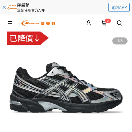
摩曼頓
開啟APP
立刻使用官方APP
0
1
/
8