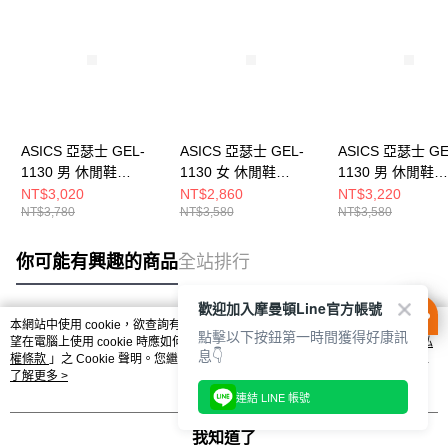
ASICS 亞瑟士 GEL-
ASICS 亞瑟士 GEL-
ASICS 亞瑟士 GE
1130 男 休閒鞋
1130 女 休閒鞋
1130 男 休閒鞋
1203A997100
1202A164119
1201A933100
NT$3,020
NT$2,860
NT$3,220
NT$3,780
NT$3,580
NT$3,580
你可能有興趣的商品
全站排行
歡迎加入摩曼頓Line官方帳號
本網站中使用 cookie，欲查詢有關本網站使用 cookie 方式之詳情，及若您不希
點擊以下按鈕第一時間獲得好康訊
熱門標籤
望在電腦上使用 cookie 時應如何變更電腦的 cookie 設定，請參閱本網站「
隱私
息👇
權條款
」之 Cookie 聲明。您繼續使用本網站即表示您同意本公司得按本網站使
用條款之 Cookie 聲明使用 cookie。
了解更多 >
連結 LINE 帳號
我知道了