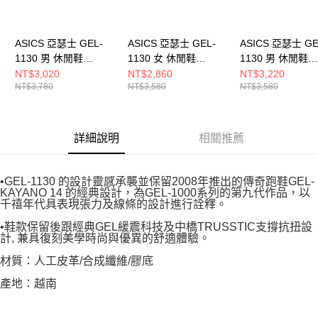
ASICS 亞瑟士 GEL-
ASICS 亞瑟士 GEL-
ASICS 亞瑟士 GE
1130 男 休閒鞋
1130 女 休閒鞋
1130 男 休閒鞋
1203A997100
1202A164119
1201A933100
NT$3,020
NT$2,860
NT$3,220
NT$3,780
NT$3,580
NT$3,580
詳細說明
相關推薦
•GEL-1130 的設計靈感承襲並保留2008年推出的傳奇跑鞋GEL-
KAYANO 14 的經典設計，為GEL-1000系列的第九代作品，以
千禧年代具表現張力及線條的設計進行詮釋。
•鞋款保留後跟經典GEL緩震科技及中橋TRUSSTIC支撐抗扭設
計, 兼具復刻美學時尚與優異的舒適體驗。
材質：人工皮革/合成纖維/膠底
產地：越南