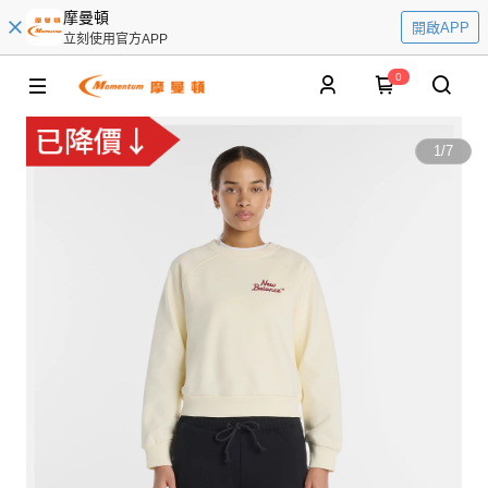
摩曼頓
開啟APP
立刻使用官方APP
0
1
/
7