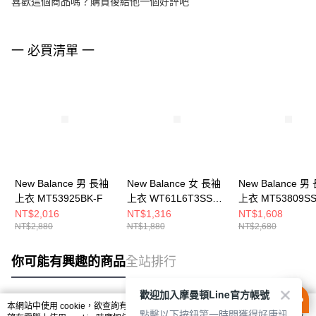
喜歡這個商品嗎？購買後給他一個好評吧
一 必買清單 一
New Balance 男 長袖
New Balance 女 長袖
New Balance 男
上衣 MT53925BK-F
上衣 WT61L6T3SST-
上衣 MT53809SS
F
NT$2,016
NT$1,316
NT$1,608
NT$2,880
NT$1,880
NT$2,680
你可能有興趣的商品
全站排行
歡迎加入摩曼頓Line官方帳號
本網站中使用 cookie，欲查詢有關本網站使用 cookie 方式之詳情，及若您不希
點擊以下按鈕第一時間獲得好康訊