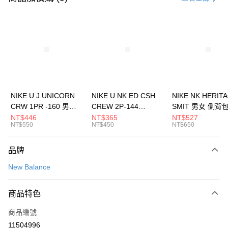
信用卡分期付款
3 期 0 利率 每期
NT$826
21家銀行
合作金庫商業銀行
第一商業銀行
LINE Pay
華南商業銀行
彰化商業銀行
Apple Pay
上海商業儲蓄銀行
台北富邦商業銀行
國泰世華商業銀行
兆豐國際商業銀行
悠遊付
臺灣中小企業銀行
台中商業銀行
NIKE U J UNICORN
NIKE U NK ED CSH
NIKE NK HERIT
匯豐（台灣）商業銀行
華泰商業銀行
CRW 1PR -160 男女
CREW 2P-144
SMIT 男女 側背
全盈+PAY
聯邦商業銀行
遠東國際商業銀行
中統襪 FZ3393100
EMBRDY 男女 短統襪
BA5871010
NT$446
NT$365
NT$527
元大商業銀行
永豐商業銀行
NT$550
NT$450
NT$650
AFTEE先享後付
FZ3073133
玉山商業銀行
星展（台灣）商業銀行
相關說明
台新國際商業銀行
中國信託商業銀行
品牌
【關於「AFTEE先享後付」】
台灣樂天信用卡公司
AFTEE先享後付是「在收到商品之後才付款」的支付方式。 讓您購物簡單
運送方式
New Balance
便利好安心！
１．簡單：不需註冊會員、不需綁卡、不需儲值。
7-11取貨(快速到店)
２．便利：只要手機號碼，簡訊認證，即可結帳。
商品特色
每筆NT$100，滿NT$1,500(含以上)免運費
３．安心：先確認商品／服務後，再付款。
商品編號
宅配
【「AFTEE先享後付」結帳流程】
１．於結帳方式選擇「AFTEE先享後付」後，將跳轉至「AFTEE先享後付」
11504996
每筆NT$100，滿NT$1,500(含以上)免運費