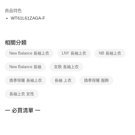
結帳頁面，進行簡訊認證並確認金額後，即可完成結帳。
２．訂單成立數日內，您將收到繳費通知簡訊。
商品特色
付款後門市自取
３．收到繳費通知簡訊後14天內，點擊此簡訊中的連結，可透過四大超商／
WT61L61ZAGA-F
每筆NT$100，滿NT$1,500(含以上)免運費
ATM／網路銀行／等多元方式進行付款，方視為交易完成。
※ 請注意：結帳手續完成當下不需立刻繳費，但若您需要取消訂單，請聯絡
購買商品的店家。未經商家同意取消之訂單仍視為有效，需透過AFTEE先享
後付繳納相關費用。
※ 交易是否成功請以「AFTEE先享後付 」之結帳頁面顯示為準，若有關於
相關分類
是否繳費成功／繳費後需取消欲退款等相關疑問，請聯繫「AFTEE先享後付
客戶支援中心」
https://netprotections.freshdesk.com/support/home
New Balance 長袖上衣
LNY 長袖上衣
NB 長袖上衣
【注意事項】
New Balance 長袖
女款 長袖上衣
１．透過由恩沛科技股份有限公司提供之「AFTEE先享後付」服務完成之交
易，需依本服務之必要範圍內提供個人資料，並將交易相關給付款項請求債
權轉讓予恩沛科技股份有限公司。
換季保暖 長袖上衣
長袖 上衣
換季保暖 服飾
２．關於個人資料處理事宜，請瀏覽以下網址：
https://aftee.tw/terms/#terms3
長袖上衣 女性
３．未成年的使用者請事先徵得法定代理人或監護人之同意方可使用
「AFTEE先享後付」，若未經同意申辦者引起之損失，本公司不負相關責
任。
一 必買清單 一
４．使用「AFTEE先享後付」時，將依據個別帳號之用戶狀況，依本公司即
時審查核予不同之上限額度；若仍有額度不足之情形，本公司將視審查結果
請求用戶進行身份認證。
５．嚴禁一人註冊多個帳號或使用他人資訊註冊。若發現惡意使用之情形，
恩沛科技股份有限公司將有權停止該用戶之使用額度並採取法律行動。