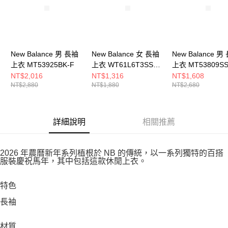
New Balance 男 長袖
New Balance 女 長袖
New Balance 男
上衣 MT53925BK-F
上衣 WT61L6T3SST-
上衣 MT53809SS
F
NT$2,016
NT$1,316
NT$1,608
NT$2,880
NT$1,880
NT$2,680
詳細說明
相關推薦
2026 年農曆新年系列植根於 NB 的傳統，以一系列獨特的百搭
服裝慶祝馬年，其中包括這款休閒上衣。
特色
長袖
材質