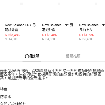
New Balance LNY 男
New Balance LNY 男
New Balance LN
羽絨外套
羽絨外套
長袖上衣
MJ6176OXBK-F
MJ6176OXMCR-F
WT61L61ZAGA-
NT$3,486
NT$3,486
NT$1,736
NT$4,980
NT$4,980
NT$2,480
詳細說明
相關推薦
秉承NB品牌傳統，2026農曆新年系列以一系列獨特的百搭服飾
慶祝馬年。這款羽絨外套採用簡潔的無領設計和獨特的絎縫圖
案，是迎接新年的全新選擇。
特色
防潑水
全開式拉鍊設計