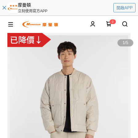
摩曼頓
開啟APP
立刻使用官方APP
0
1
/
5