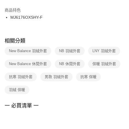
結帳頁面，進行簡訊認證並確認金額後，即可完成結帳。
２．訂單成立數日內，您將收到繳費通知簡訊。
商品特色
付款後門市自取
３．收到繳費通知簡訊後14天內，點擊此簡訊中的連結，可透過四大超商／
MJ6176OXSHY-F
每筆NT$100，滿NT$1,500(含以上)免運費
ATM／網路銀行／等多元方式進行付款，方視為交易完成。
※ 請注意：結帳手續完成當下不需立刻繳費，但若您需要取消訂單，請聯絡
購買商品的店家。未經商家同意取消之訂單仍視為有效，需透過AFTEE先享
後付繳納相關費用。
※ 交易是否成功請以「AFTEE先享後付 」之結帳頁面顯示為準，若有關於
相關分類
是否繳費成功／繳費後需取消欲退款等相關疑問，請聯繫「AFTEE先享後付
客戶支援中心」
https://netprotections.freshdesk.com/support/home
New Balance 羽絨外套
NB 羽絨外套
LNY 羽絨外套
【注意事項】
New Balance 休閒外套
NB 休閒外套
保暖 羽絨外套
１．透過由恩沛科技股份有限公司提供之「AFTEE先享後付」服務完成之交
易，需依本服務之必要範圍內提供個人資料，並將交易相關給付款項請求債
權轉讓予恩沛科技股份有限公司。
抗寒 羽絨外套
男款 羽絨外套
抗寒 保暖
２．關於個人資料處理事宜，請瀏覽以下網址：
https://aftee.tw/terms/#terms3
羽絨 保暖
３．未成年的使用者請事先徵得法定代理人或監護人之同意方可使用
「AFTEE先享後付」，若未經同意申辦者引起之損失，本公司不負相關責
任。
一 必買清單 一
４．使用「AFTEE先享後付」時，將依據個別帳號之用戶狀況，依本公司即
時審查核予不同之上限額度；若仍有額度不足之情形，本公司將視審查結果
請求用戶進行身份認證。
５．嚴禁一人註冊多個帳號或使用他人資訊註冊。若發現惡意使用之情形，
恩沛科技股份有限公司將有權停止該用戶之使用額度並採取法律行動。