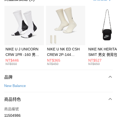
信用卡分期付款
3 期 0 利率 每期
NT$1,660
21家銀行
合作金庫商業銀行
第一商業銀行
LINE Pay
華南商業銀行
彰化商業銀行
Apple Pay
上海商業儲蓄銀行
台北富邦商業銀行
國泰世華商業銀行
兆豐國際商業銀行
悠遊付
臺灣中小企業銀行
台中商業銀行
NIKE U J UNICORN
NIKE U NK ED CSH
NIKE NK HERIT
匯豐（台灣）商業銀行
華泰商業銀行
CRW 1PR -160 男女
CREW 2P-144
SMIT 男女 側背
全盈+PAY
聯邦商業銀行
遠東國際商業銀行
中統襪 FZ3393100
EMBRDY 男女 短統襪
BA5871010
NT$446
NT$365
NT$527
元大商業銀行
永豐商業銀行
NT$550
NT$450
NT$650
AFTEE先享後付
FZ3073133
玉山商業銀行
星展（台灣）商業銀行
相關說明
台新國際商業銀行
中國信託商業銀行
品牌
【關於「AFTEE先享後付」】
台灣樂天信用卡公司
AFTEE先享後付是「在收到商品之後才付款」的支付方式。 讓您購物簡單
運送方式
New Balance
便利好安心！
１．簡單：不需註冊會員、不需綁卡、不需儲值。
7-11取貨(快速到店)
２．便利：只要手機號碼，簡訊認證，即可結帳。
商品特色
每筆NT$100，滿NT$1,500(含以上)免運費
３．安心：先確認商品／服務後，再付款。
商品編號
宅配
【「AFTEE先享後付」結帳流程】
１．於結帳方式選擇「AFTEE先享後付」後，將跳轉至「AFTEE先享後付」
11504986
每筆NT$100，滿NT$1,500(含以上)免運費