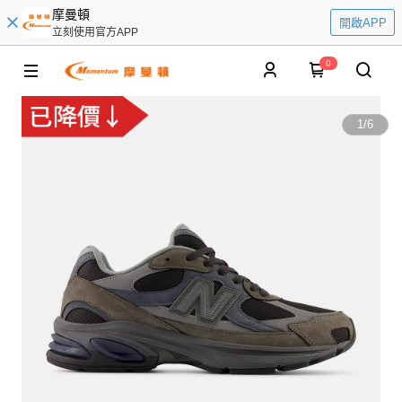
摩曼頓
開啟APP
立刻使用官方APP
0
1
/
6