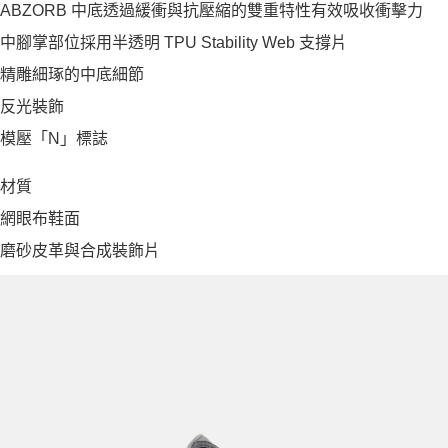
ABZORB 中底透過緩衝與抗壓縮的雙重特性有效吸收衝擊力
中腳掌部位採用半透明 TPU Stability Web 支撐片
精雕細琢的中底細節
反光裝飾
模壓「N」標誌
材質
網眼布鞋面
磨砂皮革與合成裝飾片