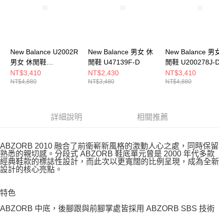
New Balance U2002R
New Balance 男女 休
New Balance 男
男女 休閒鞋
閒鞋 U47139F-D
閒鞋 U200278J-
U200210D-D
NT$3,410
NT$2,430
NT$3,410
NT$4,880
NT$3,480
NT$4,880
詳細說明
相關推薦
ABZORB 2010 融合了前衛嶄新風格的激動人心之處，同時保留
熟悉的親切感。分段式 ABZORB 鞋底單元曾是 2000 年代多款
經典鞋款的標誌性設計，而此次以更寬闊的比例呈現，成為全新
設計的核心亮點。
特色
ABZORB 中底，後腳跟與前腳掌處皆採用 ABZORB SBS 技術