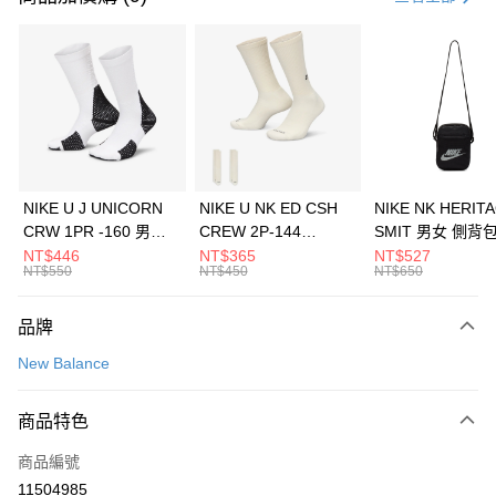
信用卡分期付款
3 期 0 利率 每期
NT$1,626
21家銀行
合作金庫商業銀行
第一商業銀行
LINE Pay
華南商業銀行
彰化商業銀行
Apple Pay
上海商業儲蓄銀行
台北富邦商業銀行
國泰世華商業銀行
兆豐國際商業銀行
悠遊付
臺灣中小企業銀行
台中商業銀行
NIKE U J UNICORN
NIKE U NK ED CSH
NIKE NK HERIT
匯豐（台灣）商業銀行
華泰商業銀行
CRW 1PR -160 男女
CREW 2P-144
SMIT 男女 側背
全盈+PAY
聯邦商業銀行
遠東國際商業銀行
中統襪 FZ3393100
EMBRDY 男女 短統襪
BA5871010
NT$446
NT$365
NT$527
元大商業銀行
永豐商業銀行
NT$550
NT$450
NT$650
AFTEE先享後付
FZ3073133
玉山商業銀行
星展（台灣）商業銀行
相關說明
台新國際商業銀行
中國信託商業銀行
品牌
【關於「AFTEE先享後付」】
台灣樂天信用卡公司
AFTEE先享後付是「在收到商品之後才付款」的支付方式。 讓您購物簡單
運送方式
New Balance
便利好安心！
１．簡單：不需註冊會員、不需綁卡、不需儲值。
7-11取貨(快速到店)
２．便利：只要手機號碼，簡訊認證，即可結帳。
商品特色
每筆NT$100，滿NT$1,500(含以上)免運費
３．安心：先確認商品／服務後，再付款。
商品編號
宅配
【「AFTEE先享後付」結帳流程】
１．於結帳方式選擇「AFTEE先享後付」後，將跳轉至「AFTEE先享後付」
11504985
每筆NT$100，滿NT$1,500(含以上)免運費