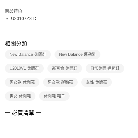
結帳頁面，進行簡訊認證並確認金額後，即可完成結帳。
２．訂單成立數日內，您將收到繳費通知簡訊。
商品特色
付款後門市自取
３．收到繳費通知簡訊後14天內，點擊此簡訊中的連結，可透過四大超商／
U20107Z3-D
每筆NT$100，滿NT$1,500(含以上)免運費
ATM／網路銀行／等多元方式進行付款，方視為交易完成。
※ 請注意：結帳手續完成當下不需立刻繳費，但若您需要取消訂單，請聯絡
購買商品的店家。未經商家同意取消之訂單仍視為有效，需透過AFTEE先享
後付繳納相關費用。
※ 交易是否成功請以「AFTEE先享後付 」之結帳頁面顯示為準，若有關於
相關分類
是否繳費成功／繳費後需取消欲退款等相關疑問，請聯繫「AFTEE先享後付
客戶支援中心」
https://netprotections.freshdesk.com/support/home
New Balance 休閒鞋
New Balance 運動鞋
【注意事項】
U2010V1 休閒鞋
新百倫 休閒鞋
日常休閒 運動鞋
１．透過由恩沛科技股份有限公司提供之「AFTEE先享後付」服務完成之交
易，需依本服務之必要範圍內提供個人資料，並將交易相關給付款項請求債
權轉讓予恩沛科技股份有限公司。
男女款 休閒鞋
男女款 運動鞋
女性 休閒鞋
２．關於個人資料處理事宜，請瀏覽以下網址：
https://aftee.tw/terms/#terms3
男女 休閒鞋
休閒鞋 鞋子
３．未成年的使用者請事先徵得法定代理人或監護人之同意方可使用
「AFTEE先享後付」，若未經同意申辦者引起之損失，本公司不負相關責
任。
一 必買清單 一
４．使用「AFTEE先享後付」時，將依據個別帳號之用戶狀況，依本公司即
時審查核予不同之上限額度；若仍有額度不足之情形，本公司將視審查結果
請求用戶進行身份認證。
５．嚴禁一人註冊多個帳號或使用他人資訊註冊。若發現惡意使用之情形，
恩沛科技股份有限公司將有權停止該用戶之使用額度並採取法律行動。