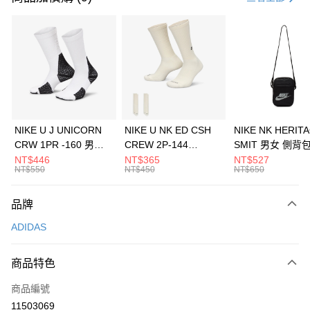
信用卡分期付款
3 期 0 利率 每期
NT$1,096
21家銀行
合作金庫商業銀行
第一商業銀行
LINE Pay
華南商業銀行
彰化商業銀行
Apple Pay
上海商業儲蓄銀行
台北富邦商業銀行
國泰世華商業銀行
兆豐國際商業銀行
悠遊付
臺灣中小企業銀行
台中商業銀行
NIKE U J UNICORN
NIKE U NK ED CSH
NIKE NK HERIT
匯豐（台灣）商業銀行
華泰商業銀行
CRW 1PR -160 男女
CREW 2P-144
SMIT 男女 側背
全盈+PAY
聯邦商業銀行
遠東國際商業銀行
中統襪 FZ3393100
EMBRDY 男女 短統襪
BA5871010
NT$446
NT$365
NT$527
元大商業銀行
永豐商業銀行
NT$550
NT$450
NT$650
AFTEE先享後付
FZ3073133
玉山商業銀行
星展（台灣）商業銀行
相關說明
台新國際商業銀行
中國信託商業銀行
品牌
【關於「AFTEE先享後付」】
台灣樂天信用卡公司
AFTEE先享後付是「在收到商品之後才付款」的支付方式。 讓您購物簡單
運送方式
ADIDAS
便利好安心！
１．簡單：不需註冊會員、不需綁卡、不需儲值。
7-11取貨(快速到店)
２．便利：只要手機號碼，簡訊認證，即可結帳。
商品特色
每筆NT$100，滿NT$1,500(含以上)免運費
３．安心：先確認商品／服務後，再付款。
商品編號
宅配
【「AFTEE先享後付」結帳流程】
１．於結帳方式選擇「AFTEE先享後付」後，將跳轉至「AFTEE先享後付」
11503069
每筆NT$100，滿NT$1,500(含以上)免運費