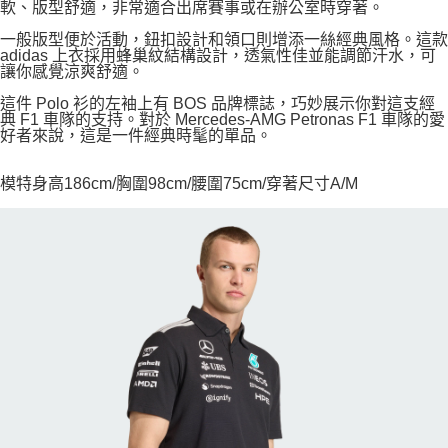
軟、版型舒適，非常適合出席賽事或在辦公室時穿著。
一般版型便於活動，鈕扣設計和領口則增添一絲經典風格。這款
adidas 上衣採用蜂巢紋結構設計，透氣性佳並能調節汗水，可
讓你感覺涼爽舒適。
這件 Polo 衫的左袖上有 BOS 品牌標誌，巧妙展示你對這支經
典 F1 車隊的支持。對於 Mercedes-AMG Petronas F1 車隊的愛
好者來說，這是一件經典時髦的單品。
模特身高186cm/胸圍98cm/腰圍75cm/穿著尺寸A/M