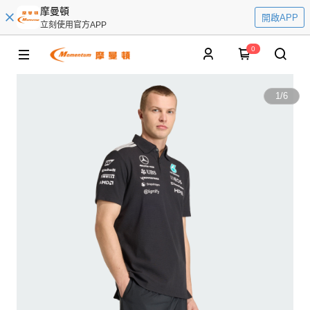
摩曼頓
開啟APP
立刻使用官方APP
0
1
/
6