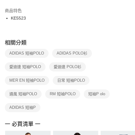
結帳頁面，進行簡訊認證並確認金額後，即可完成結帳。
２．訂單成立數日內，您將收到繳費通知簡訊。
商品特色
付款後門市自取
３．收到繳費通知簡訊後14天內，點擊此簡訊中的連結，可透過四大超商／
KE5523
每筆NT$100，滿NT$1,500(含以上)免運費
ATM／網路銀行／等多元方式進行付款，方視為交易完成。
※ 請注意：結帳手續完成當下不需立刻繳費，但若您需要取消訂單，請聯絡
購買商品的店家。未經商家同意取消之訂單仍視為有效，需透過AFTEE先享
後付繳納相關費用。
※ 交易是否成功請以「AFTEE先享後付 」之結帳頁面顯示為準，若有關於
相關分類
是否繳費成功／繳費後需取消欲退款等相關疑問，請聯繫「AFTEE先享後付
客戶支援中心」
https://netprotections.freshdesk.com/support/home
ADIDAS 短袖POLO
ADIDAS POLO衫
【注意事項】
愛迪達 短袖POLO
愛迪達 POLO衫
１．透過由恩沛科技股份有限公司提供之「AFTEE先享後付」服務完成之交
易，需依本服務之必要範圍內提供個人資料，並將交易相關給付款項請求債
權轉讓予恩沛科技股份有限公司。
MER EN 短袖POLO
日常 短袖POLO
２．關於個人資料處理事宜，請瀏覽以下網址：
https://aftee.tw/terms/#terms3
通風 短袖POLO
RM 短袖POLO
短袖P olo
３．未成年的使用者請事先徵得法定代理人或監護人之同意方可使用
「AFTEE先享後付」，若未經同意申辦者引起之損失，本公司不負相關責
任。
ADIDAS 短袖P
４．使用「AFTEE先享後付」時，將依據個別帳號之用戶狀況，依本公司即
時審查核予不同之上限額度；若仍有額度不足之情形，本公司將視審查結果
請求用戶進行身份認證。
一 必買清單 一
５．嚴禁一人註冊多個帳號或使用他人資訊註冊。若發現惡意使用之情形，
恩沛科技股份有限公司將有權停止該用戶之使用額度並採取法律行動。