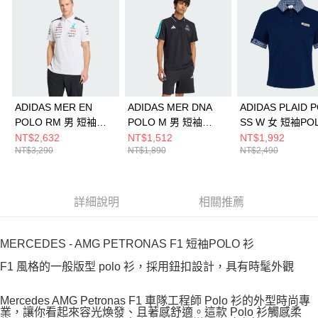
ADIDAS MER EN
ADIDAS MER DNA
ADIDAS PLAID 
POLO RM 男 短袖
POLO M 男 短袖
SS W 女 短袖PO
POLO KE5524
POLO KE8165
KU9396
NT$2,632
NT$1,512
NT$1,992
NT$3,290
NT$1,890
NT$2,490
詳細說明
相關推薦
MERCEDES - AMG PETRONAS F1 短袖POLO 衫
F1 風格的一般版型 polo 衫，採用鈕扣設計，具有時髦外觀
Mercedes AMG Petronas F1 車隊工程師 Polo 衫的外型時尚專
業，讓你看起來容光煥發、且著感舒適。這款 Polo 衫觸感柔