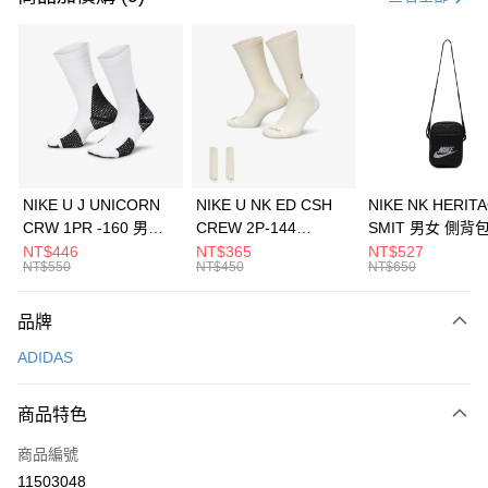
信用卡分期付款
3 期 0 利率 每期
NT$1,296
21家銀行
合作金庫商業銀行
第一商業銀行
LINE Pay
華南商業銀行
彰化商業銀行
Apple Pay
上海商業儲蓄銀行
台北富邦商業銀行
國泰世華商業銀行
兆豐國際商業銀行
悠遊付
臺灣中小企業銀行
台中商業銀行
NIKE U J UNICORN
NIKE U NK ED CSH
NIKE NK HERIT
匯豐（台灣）商業銀行
華泰商業銀行
CRW 1PR -160 男女
CREW 2P-144
SMIT 男女 側背
全盈+PAY
聯邦商業銀行
遠東國際商業銀行
中統襪 FZ3393100
EMBRDY 男女 短統襪
BA5871010
NT$446
NT$365
NT$527
元大商業銀行
永豐商業銀行
NT$550
NT$450
NT$650
AFTEE先享後付
FZ3073133
玉山商業銀行
星展（台灣）商業銀行
相關說明
台新國際商業銀行
中國信託商業銀行
品牌
【關於「AFTEE先享後付」】
台灣樂天信用卡公司
AFTEE先享後付是「在收到商品之後才付款」的支付方式。 讓您購物簡單
運送方式
ADIDAS
便利好安心！
１．簡單：不需註冊會員、不需綁卡、不需儲值。
7-11取貨(快速到店)
２．便利：只要手機號碼，簡訊認證，即可結帳。
商品特色
每筆NT$100，滿NT$1,500(含以上)免運費
３．安心：先確認商品／服務後，再付款。
商品編號
宅配
【「AFTEE先享後付」結帳流程】
１．於結帳方式選擇「AFTEE先享後付」後，將跳轉至「AFTEE先享後付」
11503048
每筆NT$100，滿NT$1,500(含以上)免運費