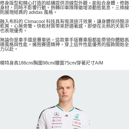
修身版型和精心打造的結構提供流線型外觀，能貼合身體，修飾
身材，同時不影響行動。熱轉印車隊隊徽增添動態氣息，三條線
則展現經典的 adidas 風格。
融入布料的 Climacool 科技具有吸濕排汗效果，讓身體保持酷涼
乾爽，心無旁鶩。快乾材質帶來舒適著感，即使在炎熱的天氣中
也表現優秀。
無論你是車手還是賽車迷，這款車手版賽車服都能帶領你體驗高
速風格與性能。擁抱賽道精神，穿上這件性能優秀的服飾開始全
力以赴。
模特身高186cm/胸圍98cm/腰圍75cm/穿著尺寸A/M