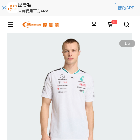
摩曼頓
開啟APP
立刻使用官方APP
0
1
/
6