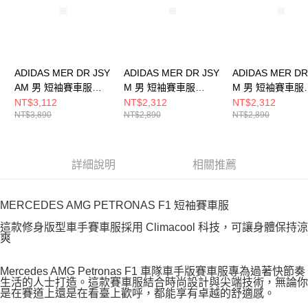
ADIDAS MER DR JSY
ADIDAS MER DR JSY
ADIDAS MER DR
AM 男 短袖賽車服
M 男 短袖賽車服
M 男 短袖賽車服
KE5325
KF0160
KF0161
NT$3,112
NT$2,312
NT$2,312
NT$3,890
NT$2,890
NT$2,890
詳細說明
相關推薦
MERCEDES AMG PETRONAS F1 短袖賽車服
這款修身版型車手賽車服採用 Climacool 科技，可讓身體保持涼
爽
Mercedes AMG Petronas F1 車隊車手版賽車服專為過著快節奏
生活的人士打造。這款賽車服結合時尚設計與尖端技術，無論你
是在賽道上還是在看臺上歡呼，都能享有卓越的舒適感。