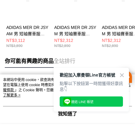
ADIDAS MER DR JSY
ADIDAS MER DR JSY
ADIDAS MER DR
AM 男 短袖賽車服
M 男 短袖賽車服
M 男 短袖賽車服
KE5325
KF0160
KF0161
NT$3,112
NT$2,312
NT$2,312
NT$3,890
NT$2,890
NT$2,890
你可能有興趣的商品
全站排行
歡迎加入摩曼頓Line官方帳號
本網站中使用 cookie，欲查詢有關本網站使用 cookie 方式之詳情，及若您不希
點擊以下按鈕第一時間獲得好康訊
熱門標籤
望在電腦上使用 cookie 時應如何變更電腦的 cookie 設定，請參閱本網站「
隱私
息👇
權條款
」之 Cookie 聲明。您繼續使用本網站即表示您同意本公司得按本網站使
用條款之 Cookie 聲明使用 cookie。
了解更多 >
連結 LINE 帳號
我知道了