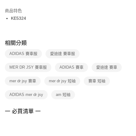
結帳頁面，進行簡訊認證並確認金額後，即可完成結帳。
２．訂單成立數日內，您將收到繳費通知簡訊。
商品特色
付款後門市自取
３．收到繳費通知簡訊後14天內，點擊此簡訊中的連結，可透過四大超商／
KE5324
每筆NT$100，滿NT$1,500(含以上)免運費
ATM／網路銀行／等多元方式進行付款，方視為交易完成。
※ 請注意：結帳手續完成當下不需立刻繳費，但若您需要取消訂單，請聯絡
購買商品的店家。未經商家同意取消之訂單仍視為有效，需透過AFTEE先享
後付繳納相關費用。
※ 交易是否成功請以「AFTEE先享後付 」之結帳頁面顯示為準，若有關於
相關分類
是否繳費成功／繳費後需取消欲退款等相關疑問，請聯繫「AFTEE先享後付
客戶支援中心」
https://netprotections.freshdesk.com/support/home
ADIDAS 賽車服
愛迪達 賽車服
【注意事項】
MER DR JSY 賽車服
ADIDAS 賽車
愛迪達 賽車
１．透過由恩沛科技股份有限公司提供之「AFTEE先享後付」服務完成之交
易，需依本服務之必要範圍內提供個人資料，並將交易相關給付款項請求債
權轉讓予恩沛科技股份有限公司。
mer dr jsy 賽車
mer dr jsy 短袖
賽車 短袖
２．關於個人資料處理事宜，請瀏覽以下網址：
https://aftee.tw/terms/#terms3
ADIDAS mer dr jsy
am 短袖
３．未成年的使用者請事先徵得法定代理人或監護人之同意方可使用
「AFTEE先享後付」，若未經同意申辦者引起之損失，本公司不負相關責
任。
一 必買清單 一
４．使用「AFTEE先享後付」時，將依據個別帳號之用戶狀況，依本公司即
時審查核予不同之上限額度；若仍有額度不足之情形，本公司將視審查結果
請求用戶進行身份認證。
５．嚴禁一人註冊多個帳號或使用他人資訊註冊。若發現惡意使用之情形，
恩沛科技股份有限公司將有權停止該用戶之使用額度並採取法律行動。