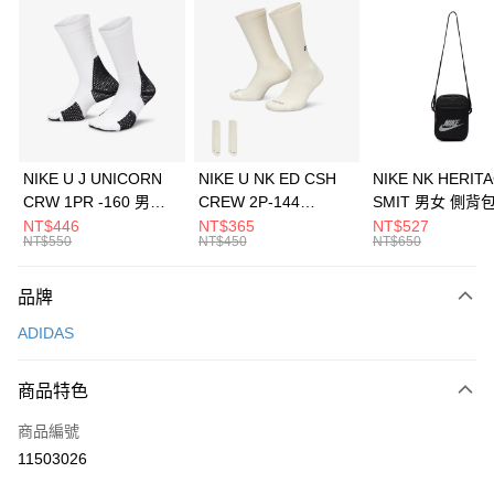
信用卡分期付款
3 期 0 利率 每期
NT$1,230
21家銀行
合作金庫商業銀行
第一商業銀行
LINE Pay
華南商業銀行
彰化商業銀行
Apple Pay
上海商業儲蓄銀行
台北富邦商業銀行
國泰世華商業銀行
兆豐國際商業銀行
悠遊付
臺灣中小企業銀行
台中商業銀行
NIKE U J UNICORN
NIKE U NK ED CSH
NIKE NK HERIT
匯豐（台灣）商業銀行
華泰商業銀行
CRW 1PR -160 男女
CREW 2P-144
SMIT 男女 側背
全盈+PAY
聯邦商業銀行
遠東國際商業銀行
中統襪 FZ3393100
EMBRDY 男女 短統襪
BA5871010
NT$446
NT$365
NT$527
元大商業銀行
永豐商業銀行
NT$550
NT$450
NT$650
AFTEE先享後付
FZ3073133
玉山商業銀行
星展（台灣）商業銀行
相關說明
台新國際商業銀行
中國信託商業銀行
品牌
【關於「AFTEE先享後付」】
台灣樂天信用卡公司
AFTEE先享後付是「在收到商品之後才付款」的支付方式。 讓您購物簡單
運送方式
ADIDAS
便利好安心！
１．簡單：不需註冊會員、不需綁卡、不需儲值。
7-11取貨(快速到店)
２．便利：只要手機號碼，簡訊認證，即可結帳。
商品特色
每筆NT$100，滿NT$1,500(含以上)免運費
３．安心：先確認商品／服務後，再付款。
商品編號
宅配
【「AFTEE先享後付」結帳流程】
１．於結帳方式選擇「AFTEE先享後付」後，將跳轉至「AFTEE先享後付」
11503026
每筆NT$100，滿NT$1,500(含以上)免運費
結帳頁面，進行簡訊認證並確認金額後，即可完成結帳。