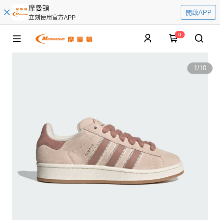
摩曼頓
開啟APP
立刻使用官方APP
0
1
/
10