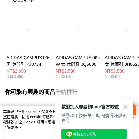
ADIDAS CAMPUS 00s
ADIDAS CAMPUS 00s
ADIDAS CAMPUS
男 休閒鞋 KJ8724
W 女 休閒鞋 JQ5805
女 休閒鞋 JH562
NT$2,690
NT$2,590
NT$2,590
NT$3,890
NT$3,690
NT$3,690
你可能有興趣的商品
全站排行
歡迎加入摩曼頓Line官方帳號
本網站中使用 cookie，欲查詢有關本網站使用 cookie 方式之詳情，及若您不希
點擊以下按鈕第一時間獲得好康訊
熱門標籤
望在電腦上使用 cookie 時應如何變更電腦的 cookie 設定，請參閱本網站「
隱私
息👇
權條款
」之 Cookie 聲明。您繼續使用本網站即表示您同意本公司得按本網站使
用條款之 Cookie 聲明使用 cookie。
了解更多 >
連結 LINE 帳號