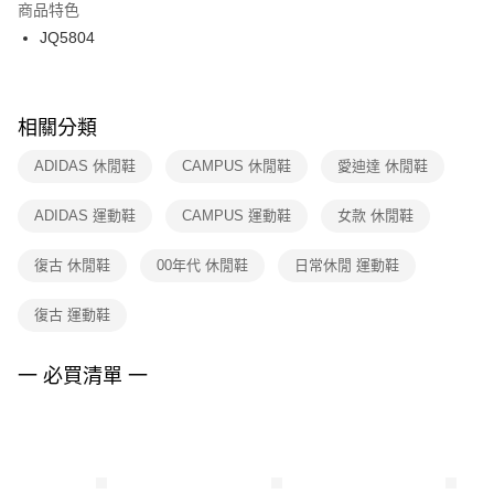
２．訂單成立數日內，您將收到繳費通知簡訊。
商品特色
付款後門市自取
３．收到繳費通知簡訊後14天內，點擊此簡訊中的連結，可透過四大超商／
JQ5804
每筆NT$100，滿NT$1,500(含以上)免運費
ATM／網路銀行／等多元方式進行付款，方視為交易完成。
※ 請注意：結帳手續完成當下不需立刻繳費，但若您需要取消訂單，請聯絡
購買商品的店家。未經商家同意取消之訂單仍視為有效，需透過AFTEE先享
後付繳納相關費用。
※ 交易是否成功請以「AFTEE先享後付 」之結帳頁面顯示為準，若有關於
相關分類
是否繳費成功／繳費後需取消欲退款等相關疑問，請聯繫「AFTEE先享後付
客戶支援中心」
https://netprotections.freshdesk.com/support/home
ADIDAS 休閒鞋
CAMPUS 休閒鞋
愛迪達 休閒鞋
【注意事項】
ADIDAS 運動鞋
CAMPUS 運動鞋
女款 休閒鞋
１．透過由恩沛科技股份有限公司提供之「AFTEE先享後付」服務完成之交
易，需依本服務之必要範圍內提供個人資料，並將交易相關給付款項請求債
權轉讓予恩沛科技股份有限公司。
復古 休閒鞋
00年代 休閒鞋
日常休閒 運動鞋
２．關於個人資料處理事宜，請瀏覽以下網址：
https://aftee.tw/terms/#terms3
復古 運動鞋
３．未成年的使用者請事先徵得法定代理人或監護人之同意方可使用
「AFTEE先享後付」，若未經同意申辦者引起之損失，本公司不負相關責
任。
一 必買清單 一
４．使用「AFTEE先享後付」時，將依據個別帳號之用戶狀況，依本公司即
時審查核予不同之上限額度；若仍有額度不足之情形，本公司將視審查結果
請求用戶進行身份認證。
５．嚴禁一人註冊多個帳號或使用他人資訊註冊。若發現惡意使用之情形，
恩沛科技股份有限公司將有權停止該用戶之使用額度並採取法律行動。