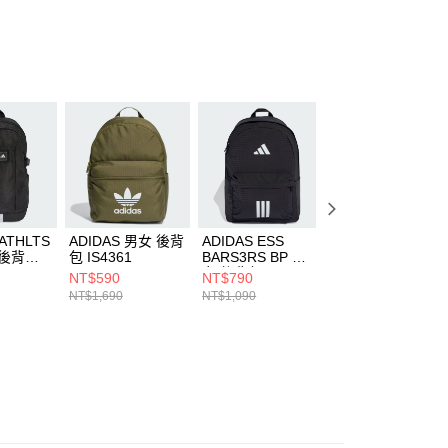
ee.tw/terms/#terms3
年的使用者請事先徵得法定代理人或監護人之同意方可使用
E先享後付」，若未經同意申辦者引起之損失，本公司不負相關責
AFTEE先享後付」時，將依據個別帳號之用戶狀況，依本公司
核予不同之上限額度；若仍有額度不足之情形，本公司將視審查
用戶進行身份認證。
一人註冊多個帳號或使用他人資訊註冊。若發現惡意使用之情
科技股份有限公司將有權停止該用戶之使用額度並採取法律行
4ATHLTS
ADIDAS 男女 後背
ADIDAS ESS
ADIDAS
 後背包
包 IS4361
BARS3RS BP 男
BACKPACK 男女
女 後背包 JX6497
後背包 JD5599
NT$590
NT$790
NT$1,690
NT$1,690
NT$1,090
NT$2,490