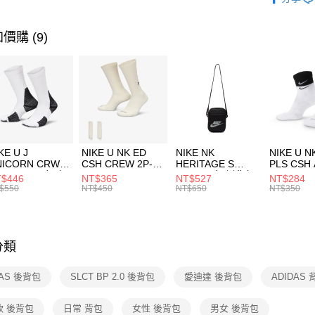
【關於「A
運動配件
台灣樂
AFTEE
便利好安
運動類型
運送方式
價購 (9)
１．簡單
２．便利
7-11取貨
３．安心
每筆NT$1
【「AFT
宅配
１．於結帳
付」結帳
每筆NT$1
２．訂單
３．收到繳
付款後門
KE U J
NIKE U NK ED
NIKE NK
NIKE U N
／ATM／
NICORN CRW
CSH CREW 2P-
HERITAGE S
PLS CSH 
每筆NT$1
※ 請注意
R -160 男女 中
144 EMBRDY 男
SMIT 男女 側背包
144 DBL
$446
NT$365
NT$527
NT$284
絡購買商品
襪 FZ3393100
女 短統襪
BA5871010
襪 DH405
$550
NT$450
NT$650
NT$350
先享後付
FZ3073133
※ 交易是
是否繳費成
付客戶支
分類
【注意事
１．透過由
DAS 後背包
SLCT BP 2.0 後背包
愛迪達 後背包
ADIDAS 
交易，需
求債權轉
２．關於
款 後背包
日常 背包
女性 後背包
男女 後背包