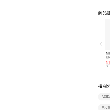
商品加
NI
U
1P
NT
統
NT
相關
ADI
男女