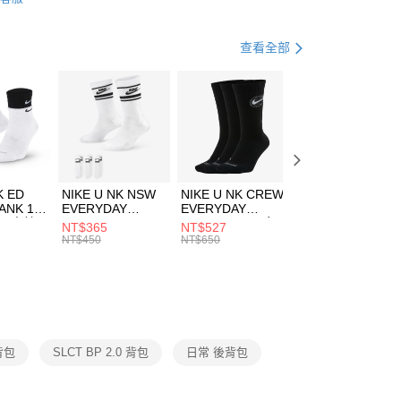
FTEE先享後付」】
包袋
後背包
天信用卡公司
先享後付是「在收到商品之後才付款」的支付方式。 讓您購物簡單
心！
籃球
配件
查看全部
：不需註冊會員、不需綁卡、不需儲值。
：只要手機號碼，簡訊認證，即可結帳。
(快速到店)
：先確認商品／服務後，再付款。
00，滿NT$1,500(含以上)免運費
EE先享後付」結帳流程】
方式選擇「AFTEE先享後付」後，將跳轉至「AFTEE先享後
頁面，進行簡訊認證並確認金額後，即可完成結帳。
00，滿NT$1,500(含以上)免運費
成立數日內，您將收到繳費通知簡訊。
費通知簡訊後14天內，點擊此簡訊中的連結，可透過四大超商
市自取
K ED
NIKE U NK NSW
NIKE U NK CREW
NIKE U NK
網路銀行／等多元方式進行付款，方視為交易完成。
ANK 1P
EVERYDAY
EVERYDAY
EVERYDAY LTW
00，滿NT$1,500(含以上)免運費
：結帳手續完成當下不需立刻繳費，但若您需要取消訂單，請聯
 男 中統
ESSENTIAL CR
BBALL 3PR 男女
ANKLE 3PR 男女
NT$365
NT$527
NT$365
的店家。未經商家同意取消之訂單仍視為有效，需透過AFTEE
8104
男女 短統襪
長統襪
踝襪 SX7677010
NT$450
NT$650
NT$450
繳納相關費用。
DX5089103
DA2123010
否成功請以「AFTEE先享後付 」之結帳頁面顯示為準，若有關於
功／繳費後需取消欲退款等相關疑問，請聯繫「AFTEE先享後
援中心」
https://netprotections.freshdesk.com/support/home
項】
恩沛科技股份有限公司提供之「AFTEE先享後付」服務完成之
背包
SLCT BP 2.0 背包
日常 後背包
依本服務之必要範圍內提供個人資料，並將交易相關給付款項請
讓予恩沛科技股份有限公司。
個人資料處理事宜，請瀏覽以下網址：