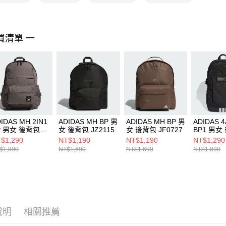
https://aft
３．未成
「AFTE
任。
買清單 一
４．使用「
即時審查
結果請求
５．嚴禁
形，恩沛
動。
IDAS MH 2IN1
ADIDAS MH BP 男
ADIDAS MH BP 男
ADIDAS 
P 男女 後背包
女 後背包 JZ2115
女 後背包 JF0727
BP1 男女
0263
JL6155
$1,290
NT$1,190
NT$1,190
NT$1,290
$1,890
NT$1,690
NT$1,690
NT$1,890
說明
相關推薦