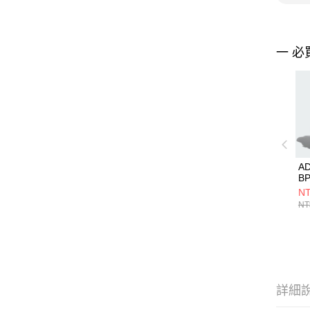
一 必
AD
B
KC
NT
NT
詳細