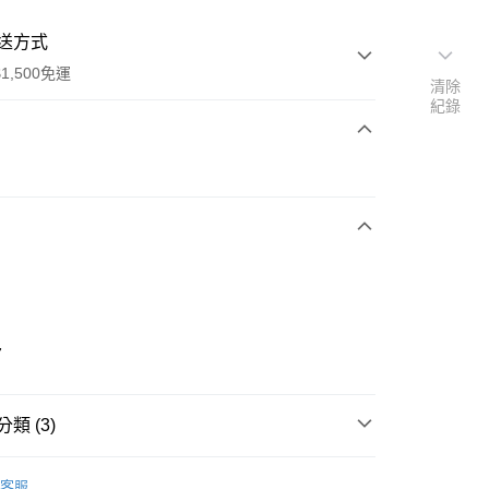
送方式
1,500免運
清除
紀錄
次付款
期付款
0 利率 每期
NT$630
21家銀行
庫商業銀行
第一商業銀行
業銀行
彰化商業銀行
業儲蓄銀行
台北富邦商業銀行
華商業銀行
兆豐國際商業銀行
7
小企業銀行
台中商業銀行
台灣）商業銀行
華泰商業銀行
業銀行
遠東國際商業銀行
類 (3)
業銀行
永豐商業銀行
享後付
業銀行
星展（台灣）商業銀行
IDAS
配件
客服
際商業銀行
中國信託商業銀行