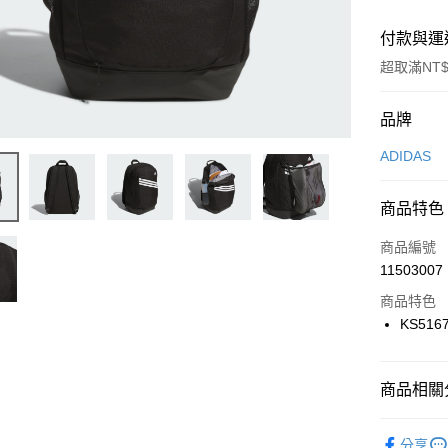
付款與運
超取滿NT$
付款方式
品牌
信用卡一
ADIDAS
信用卡分
商品特色
3 期 
商品編號
合作金
LINE Pay
11503007
華南商
Apple Pay
上海商
商品特色
國泰世
KS516
悠遊付
臺灣中
匯豐（
全盈+PAY
聯邦商
商品相關分
元大商
AFTEE先
玉山商
品牌
AD
相關說明
分享
台新國