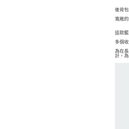
後背包
寬敞的
這款籃
多個收
為在長
計，為