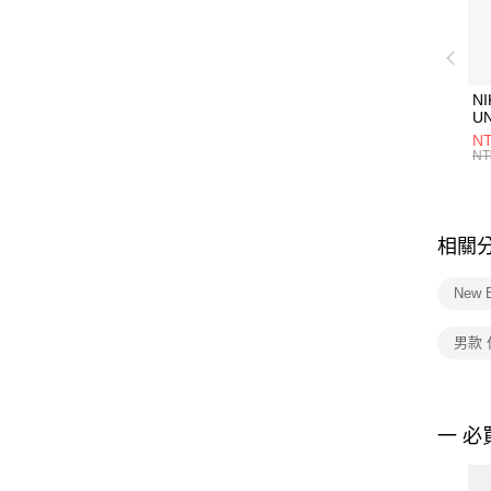
NI
U
1P
NT
統
NT
相關
New 
男款
一 必