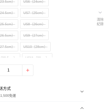
（23.5cm）
US6（24cm）
（24.5cm）
US7（25cm）
清除
紀錄
（25.5cm）
US8（26cm）
（26.5cm）
US9（27cm）
（27.5cm）
US10（28cm）
（28.5cm）
US11（29cm）
30cm）
送方式
1,500免運