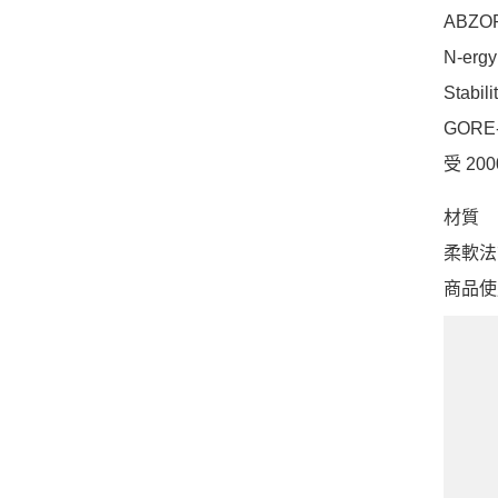
ABZ
N-e
Stab
GOR
受 2
材質
柔軟法
商品使