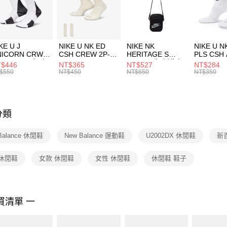
【「AFT
宅配
１．於結帳
付」結帳
每筆NT$1
２．訂單
３．收到繳
付款後門
KE U J
NIKE U NK ED
NIKE NK
NIKE U N
／ATM／
NICORN CRW
CSH CREW 2P-
HERITAGE S
PLS CSH 
每筆NT$1
※ 請注意
R -160 男女 中
144 EMBRDY 男
SMIT 男女 側背包
144 DBL
$446
NT$365
NT$527
NT$284
絡購買商品
襪 FZ3393100
女 短統襪
BA5871010
襪 DH405
$550
NT$450
NT$650
NT$350
先享後付
FZ3073133
※ 交易是
是否繳費成
付客戶支
分類
【注意事
１．透過由
Balance 休閒鞋
New Balance 運動鞋
U2002DX 休閒鞋
新
交易，需
求債權轉
２．關於
 休閒鞋
女款 休閒鞋
女性 休閒鞋
休閒鞋 鞋子
https://aft
３．未成
「AFTE
任。
買清單 一
４．使用「
即時審查
結果請求