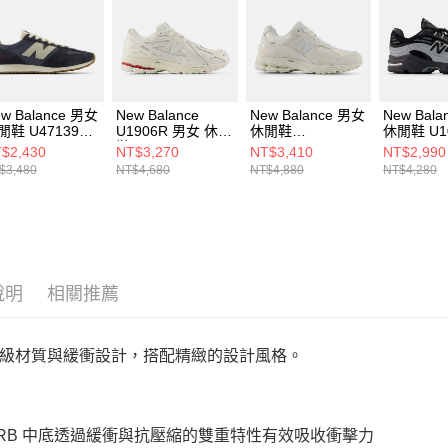
５．嚴禁
形，恩沛
動。
w Balance 男女
New Balance
New Balance 男女
New Bal
閒鞋 U47139F-
U1906R 男女 休閒
休閒鞋
休閒鞋 U10
鞋 U19066KA-D
U20025PO-D
D
$2,430
NT$3,270
NT$3,410
NT$2,990
$3,480
NT$4,680
NT$4,880
NT$4,280
說明
相關推薦
級材質與緩衝設計，搭配精緻的設計風格。
ORB 中底透過緩衝與抗壓縮的雙重特性有效吸收衝擊力