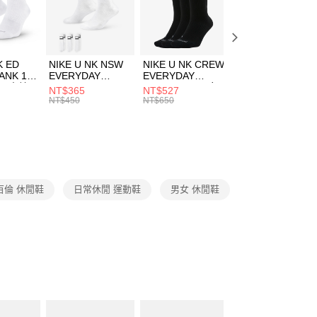
EE先享後付」結帳流程】
方式選擇「AFTEE先享後付」後，將跳轉至「AFTEE先享後
頁面，進行簡訊認證並確認金額後，即可完成結帳。
00，滿NT$1,500(含以上)免運費
成立數日內，您將收到繳費通知簡訊。
費通知簡訊後14天內，點擊此簡訊中的連結，可透過四大超商
市自取
K ED
NIKE U NK NSW
NIKE U NK CREW
NIKE U NK
網路銀行／等多元方式進行付款，方視為交易完成。
ANK 1P
EVERYDAY
EVERYDAY
EVERYDAY LTW
00，滿NT$1,500(含以上)免運費
：結帳手續完成當下不需立刻繳費，但若您需要取消訂單，請聯
 男 中統
ESSENTIAL CR
BBALL 3PR 男女
ANKLE 3PR 男女
NT$365
NT$527
NT$365
的店家。未經商家同意取消之訂單仍視為有效，需透過AFTEE
8104
男女 短統襪
長統襪
踝襪 SX7677010
NT$450
NT$650
NT$450
繳納相關費用。
DX5089103
DA2123010
否成功請以「AFTEE先享後付 」之結帳頁面顯示為準，若有關於
功／繳費後需取消欲退款等相關疑問，請聯繫「AFTEE先享後
援中心」
https://netprotections.freshdesk.com/support/home
項】
恩沛科技股份有限公司提供之「AFTEE先享後付」服務完成之
百倫 休閒鞋
日常休閒 運動鞋
男女 休閒鞋
依本服務之必要範圍內提供個人資料，並將交易相關給付款項請
讓予恩沛科技股份有限公司。
個人資料處理事宜，請瀏覽以下網址：
ee.tw/terms/#terms3
年的使用者請事先徵得法定代理人或監護人之同意方可使用
E先享後付」，若未經同意申辦者引起之損失，本公司不負相關責
AFTEE先享後付」時，將依據個別帳號之用戶狀況，依本公司
核予不同之上限額度；若仍有額度不足之情形，本公司將視審查
用戶進行身份認證。