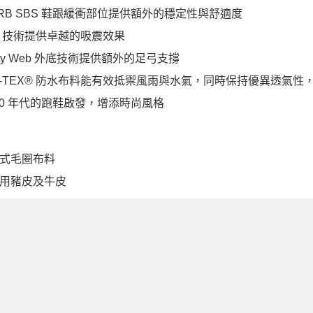
ORB SBS 鞋跟緩衝部位提供額外的穩定性與舒適度
rgy 技術提供卓越的吸震效果
ility Web 外底技術提供額外的足弓支撐
E-TEX® 防水布料能有效抵禦風雨與水氣，同時保持優異透氣
000 年代的跑鞋啟發，增添時尚風格
式毛圈布料
用豬皮及牛皮