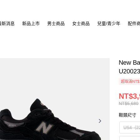
最新消息
新品上市
男士商品
女士商品
兒童/青少年
配件
New B
U2002
超取滿NT$
NT$3,
NT$5,680
鞋類尺寸
US4（2