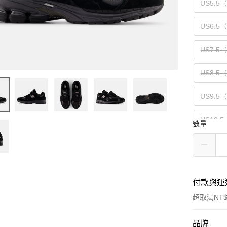
US5.5
US6.5
US7.5
US8.5
US9.5
US10.5
數量
US12（
付款與運
超取滿NT$
付款方式
品牌