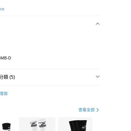
次付款
nce
期付款
0 利率 每期
NT$1,893
21家銀行
庫商業銀行
第一商業銀行
業銀行
彰化商業銀行
業儲蓄銀行
台北富邦商業銀行
華商業銀行
兆豐國際商業銀行
3MB-D
小企業銀行
台中商業銀行
台灣）商業銀行
華泰商業銀行
業銀行
遠東國際商業銀行
類 (5)
業銀行
永豐商業銀行
享後付
業銀行
星展（台灣）商業銀行
w Balance
全系列鞋款
客服
際商業銀行
中國信託商業銀行
FTEE先享後付」】
鞋類
休閒鞋
天信用卡公司
先享後付是「在收到商品之後才付款」的支付方式。 讓您購物簡單
心！
鞋類
休閒鞋
查看全部
：不需註冊會員、不需綁卡、不需儲值。
：只要手機號碼，簡訊認證，即可結帳。
休閒戶外
鞋
(快速到店)
：先確認商品／服務後，再付款。
00，滿NT$1,500(含以上)免運費
兒童/青少年｜鞋服6折起