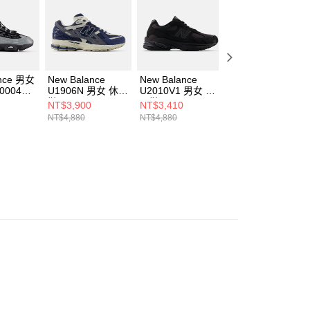
一人註冊多個帳號或使用他人資訊註冊。若發現惡意使用之情
科技股份有限公司將有權停止該用戶之使用額度並採取法律行
ance 男女
New Balance
New Balance
New Balance
00432-
U1906N 男女 休閒
U2010V1 男女 休
U1906F 男女 休
鞋 U19064UM-D
閒鞋 U20109UZ-D
鞋 U190611X-D
NT$3,900
NT$3,410
NT$2,920
NT$4,880
NT$4,880
NT$4,880