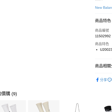
信用卡一
New Bala
信用卡分
商品特色
3 期 
商品編號
合作金
LINE Pay
11502992
華南商
Apple Pay
上海商
商品特色
國泰世
U2002
悠遊付
臺灣中
匯豐（
全盈+PAY
聯邦商
商品相關分
元大商
AFTEE先
玉山商
品牌
Ne
相關說明
分享
台新國
【關於「A
男性商品
台灣樂
AFTEE
便利好安
女性商品
運送方式
價購 (9)
１．簡單
２．便利
運動類型
7-11取貨
３．安心
每筆NT$1
促銷活動