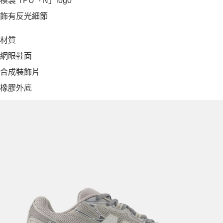
模製 TPU「N」logo
飾有反光細節
材質
網眼鞋面
合成裝飾片
橡膠外底