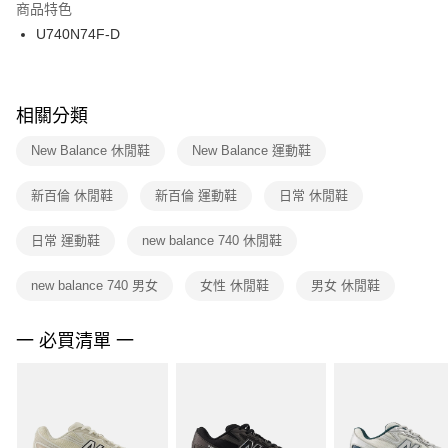
２．訂單成立數日內，您將收到繳費通知簡訊。
商品特色
付款後門市自取
３．收到繳費通知簡訊後14天內，點擊此簡訊中的連結，可透過四大超商／
U740N74F-D
每筆NT$100，滿NT$1,500(含以上)免運費
ATM／網路銀行／等多元方式進行付款，方視為交易完成。
※ 請注意：結帳手續完成當下不需立刻繳費，但若您需要取消訂單，請聯絡
購買商品的店家。未經商家同意取消之訂單仍視為有效，需透過AFTEE先享
後付繳納相關費用。
※ 交易是否成功請以「AFTEE先享後付 」之結帳頁面顯示為準，若有關於
相關分類
是否繳費成功／繳費後需取消欲退款等相關疑問，請聯繫「AFTEE先享後付
客戶支援中心」
https://netprotections.freshdesk.com/support/home
New Balance 休閒鞋
New Balance 運動鞋
【注意事項】
新百倫 休閒鞋
新百倫 運動鞋
日常 休閒鞋
１．透過由恩沛科技股份有限公司提供之「AFTEE先享後付」服務完成之交
易，需依本服務之必要範圍內提供個人資料，並將交易相關給付款項請求債
權轉讓予恩沛科技股份有限公司。
日常 運動鞋
new balance 740 休閒鞋
２．關於個人資料處理事宜，請瀏覽以下網址：
https://aftee.tw/terms/#terms3
new balance 740 男女
女性 休閒鞋
男女 休閒鞋
３．未成年的使用者請事先徵得法定代理人或監護人之同意方可使用
「AFTEE先享後付」，若未經同意申辦者引起之損失，本公司不負相關責
任。
一 必買清單 一
４．使用「AFTEE先享後付」時，將依據個別帳號之用戶狀況，依本公司即
時審查核予不同之上限額度；若仍有額度不足之情形，本公司將視審查結果
請求用戶進行身份認證。
５．嚴禁一人註冊多個帳號或使用他人資訊註冊。若發現惡意使用之情形，
恩沛科技股份有限公司將有權停止該用戶之使用額度並採取法律行動。