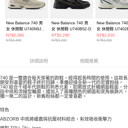
New Balance 740 男
New Balance 740 男
New Balance 74
女 休閒鞋 U740N9J9-
女 休閒鞋 U740BS2-D
女 休閒鞋 U7402
D
NT$2,080
NT$2,290
NT$2,620
NT$3,480
NT$3,280
NT$3,280
詳細說明
相關推薦
740 是一雙適合每天穿著的跑鞋，經得起長時間的使用。這款長
期受到喜愛的鞋子終於回歸，準備迎接全新一代的忠實粉絲。
740 結合千禧年代跑鞋的熟悉元素，如開放式針織網面鞋面、分
段中底和流線型輪廓，還加入了兩種顏色的網面和突角裝飾片，
獨一無二的設計，新舊粉絲都一定會喜歡。
特色
ABZORB 中底將緩震與抗壓材料結合，有效吸收衝擊力