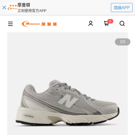
摩曼頓
開啟APP
立刻使用官方APP
0
1
/
5