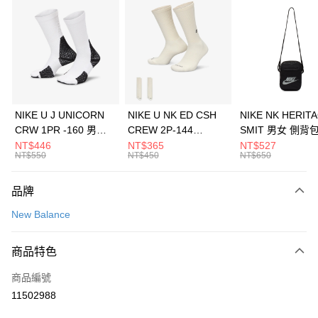
信用卡分期付款
3 期 0 利率 每期
NT$1,160
21家銀行
合作金庫商業銀行
第一商業銀行
LINE Pay
華南商業銀行
彰化商業銀行
Apple Pay
上海商業儲蓄銀行
台北富邦商業銀行
國泰世華商業銀行
兆豐國際商業銀行
悠遊付
臺灣中小企業銀行
台中商業銀行
NIKE U J UNICORN
NIKE U NK ED CSH
NIKE NK HERIT
匯豐（台灣）商業銀行
華泰商業銀行
CRW 1PR -160 男女
CREW 2P-144
SMIT 男女 側背
全盈+PAY
聯邦商業銀行
遠東國際商業銀行
中統襪 FZ3393100
EMBRDY 男女 短統襪
BA5871010
NT$446
NT$365
NT$527
元大商業銀行
永豐商業銀行
NT$550
NT$450
NT$650
AFTEE先享後付
FZ3073133
玉山商業銀行
星展（台灣）商業銀行
相關說明
台新國際商業銀行
中國信託商業銀行
品牌
【關於「AFTEE先享後付」】
台灣樂天信用卡公司
AFTEE先享後付是「在收到商品之後才付款」的支付方式。 讓您購物簡單
運送方式
New Balance
便利好安心！
１．簡單：不需註冊會員、不需綁卡、不需儲值。
7-11取貨(快速到店)
２．便利：只要手機號碼，簡訊認證，即可結帳。
商品特色
每筆NT$100，滿NT$1,500(含以上)免運費
３．安心：先確認商品／服務後，再付款。
商品編號
宅配
【「AFTEE先享後付」結帳流程】
１．於結帳方式選擇「AFTEE先享後付」後，將跳轉至「AFTEE先享後付」
11502988
每筆NT$100，滿NT$1,500(含以上)免運費
結帳頁面，進行簡訊認證並確認金額後，即可完成結帳。