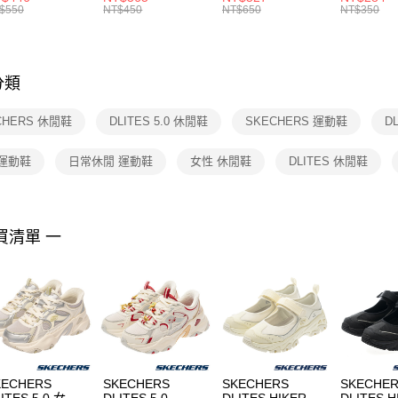
絡購買商品
襪 FZ3393100
女 短統襪
BA5871010
襪 DH405
$550
NT$450
NT$650
NT$350
先享後付
FZ3073133
※ 交易是
是否繳費成
付客戶支
分類
【注意事
１．透過由
CHERS 休閒鞋
DLITES 5.0 休閒鞋
SKECHERS 運動鞋
D
交易，需
求債權轉
２．關於
 運動鞋
日常休閒 運動鞋
女性 休閒鞋
DLITES 休閒鞋
https://aft
３．未成
「AFTE
任。
買清單 一
４．使用「
即時審查
結果請求
５．嚴禁
形，恩沛
動。
KECHERS
SKECHERS
SKECHERS
SKECHE
ITES 5.0 女 休
DLITES 5.0 -
DLITES HIKER 女
DLITES H