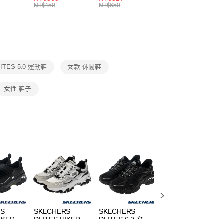
的店家。未經商家同意取消之訂單仍視為有效，需透過AFTEE
8104
男女 短統襪
長統襪
踝襪 SX7677010
NT$450
NT$650
NT$450
繳納相關費用。
DX5089103
DA2123010
否成功請以「AFTEE先享後付 」之結帳頁面顯示為準，若有關於
功／繳費後需取消欲退款等相關疑問，請聯繫「AFTEE先享後
援中心」
https://netprotections.freshdesk.com/support/home
項】
恩沛科技股份有限公司提供之「AFTEE先享後付」服務完成之
LITES 5.0 運動鞋
女款 休閒鞋
依本服務之必要範圍內提供個人資料，並將交易相關給付款項請
讓予恩沛科技股份有限公司。
個人資料處理事宜，請瀏覽以下網址：
女性 鞋子
ee.tw/terms/#terms3
年的使用者請事先徵得法定代理人或監護人之同意方可使用
E先享後付」，若未經同意申辦者引起之損失，本公司不負相關責
AFTEE先享後付」時，將依據個別帳號之用戶狀況，依本公司
核予不同之上限額度；若仍有額度不足之情形，本公司將視審查
用戶進行身份認證。
一人註冊多個帳號或使用他人資訊註冊。若發現惡意使用之情
科技股份有限公司將有權停止該用戶之使用額度並採取法律行
RS
SKECHERS
SKECHERS
SKECHERS
IKER 女
DLITES HIKER 男
DLITES 6.0 女 休
DLITES 女 休閒