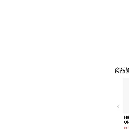
商品加
NI
U
1P
NT