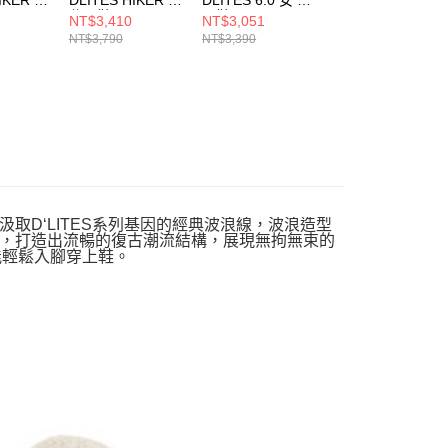
休閒鞋
閒鞋 150704BBK
150537WBKNT
NT$3,410
NT$3,051
NT$2,550
KSL
237425SLBK
NT$3,790
NT$3,390
NT$3,190
大底設計汲取D‘LITES系列基因的經典波浪線，波浪造型
，打造出流暢的復古潮流結構，展現無拘無束的
就能輕鬆入腳穿上鞋。