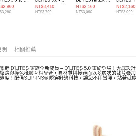
鞋
2026 CNY 女 休閒
休閒鞋
休閒鞋
$2,960
NT$3,410
NT$2,160
NT$2,160
50526OWGR
鞋 800033WRD
180211CRW
180211B
$3,290
NT$3,790
NT$3,090
NT$3,090
說明
相關推薦
鞋 D'LITES 家族全新成員 – D’LITES 5.0 重磅登場！
紋路與撞色橡膠互相配合，異材質拼接鞋面以多層次的裁片疊加
態度！配備SLIP-INS® 瞬穿舒適科技，讓您不用彎腰，站著