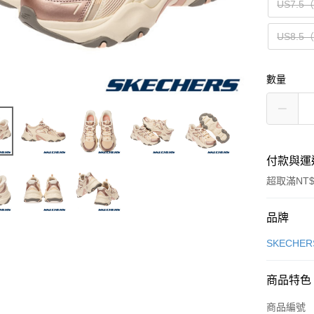
US7.5
US8.5
數量
付款與運
超取滿NT$
付款方式
品牌
信用卡一
SKECHER
信用卡分
商品特色
3 期 
商品編號
合作金