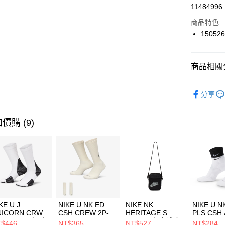
LINE Pay
11484996
華南商
Apple Pay
上海商
商品特色
國泰世
15052
悠遊付
臺灣中
匯豐（
全盈+PAY
聯邦商
商品相關分
元大商
AFTEE先
玉山商
品牌
SK
相關說明
分享
台新國
【關於「A
女性商品
台灣樂
AFTEE
便利好安
運動類型
運送方式
價購 (9)
１．簡單
２．便利
7-11取貨
３．安心
每筆NT$1
【「AFT
宅配
１．於結帳
付」結帳
每筆NT$1
２．訂單
３．收到繳
付款後門
KE U J
NIKE U NK ED
NIKE NK
NIKE U N
／ATM／
NICORN CRW
CSH CREW 2P-
HERITAGE S
PLS CSH 
每筆NT$1
※ 請注意
R -160 男女 中
144 EMBRDY 男
SMIT 男女 側背包
144 DBL
$446
NT$365
NT$527
NT$284