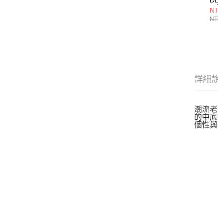
閒
NT
1
NT
詳細
潮流老爹
的中底
個性與