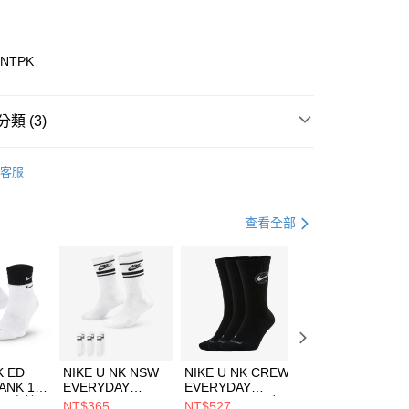
業銀行
彰化商業銀行
業儲蓄銀行
台北富邦商業銀行
華商業銀行
兆豐國際商業銀行
6NTPK
小企業銀行
台中商業銀行
台灣）商業銀行
華泰商業銀行
業銀行
遠東國際商業銀行
類 (3)
業銀行
永豐商業銀行
享後付
業銀行
星展（台灣）商業銀行
ECHERS
客服
際商業銀行
中國信託商業銀行
FTEE先享後付」】
鞋類
休閒鞋
天信用卡公司
先享後付是「在收到商品之後才付款」的支付方式。 讓您購物簡單
心！
休閒戶外
鞋
查看全部
：不需註冊會員、不需綁卡、不需儲值。
：只要手機號碼，簡訊認證，即可結帳。
(快速到店)
：先確認商品／服務後，再付款。
00，滿NT$1,500(含以上)免運費
EE先享後付」結帳流程】
方式選擇「AFTEE先享後付」後，將跳轉至「AFTEE先享後
頁面，進行簡訊認證並確認金額後，即可完成結帳。
00，滿NT$1,500(含以上)免運費
成立數日內，您將收到繳費通知簡訊。
費通知簡訊後14天內，點擊此簡訊中的連結，可透過四大超商
市自取
K ED
NIKE U NK NSW
NIKE U NK CREW
NIKE U NK
網路銀行／等多元方式進行付款，方視為交易完成。
ANK 1P
EVERYDAY
EVERYDAY
EVERYDAY LTW
00，滿NT$1,500(含以上)免運費
：結帳手續完成當下不需立刻繳費，但若您需要取消訂單，請聯
 男 中統
ESSENTIAL CR
BBALL 3PR 男女
ANKLE 3PR 男女
NT$365
NT$527
NT$365