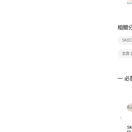
統
NT
相關
SKE
女款
一 必
S
DL