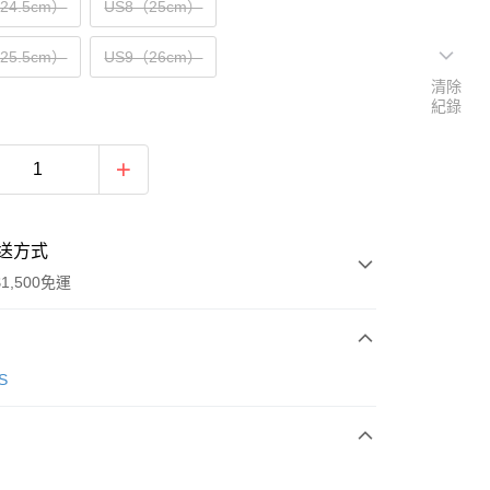
（24.5cm）
US8（25cm）
（25.5cm）
US9（26cm）
清除
紀錄
送方式
1,500免運
次付款
S
期付款
0 利率 每期
NT$1,096
21家銀行
庫商業銀行
第一商業銀行