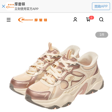
摩曼頓
開啟APP
立刻使用官方APP
0
1
/
8