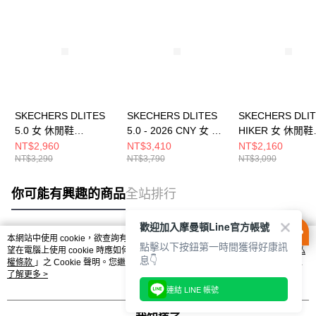
SKECHERS DLITES
SKECHERS DLITES
SKECHERS DLI
5.0 女 休閒鞋
5.0 - 2026 CNY 女 休
HIKER 女 休閒鞋
150526OWGR
閒鞋 800033WRD
180211CRW
NT$2,960
NT$3,410
NT$2,160
NT$3,290
NT$3,790
NT$3,090
你可能有興趣的商品
全站排行
歡迎加入摩曼頓Line官方帳號
本網站中使用 cookie，欲查詢有關本網站使用 cookie 方式之詳情，及若您不希
點擊以下按鈕第一時間獲得好康訊
熱門標籤
望在電腦上使用 cookie 時應如何變更電腦的 cookie 設定，請參閱本網站「
隱私
息👇
權條款
」之 Cookie 聲明。您繼續使用本網站即表示您同意本公司得按本網站使
用條款之 Cookie 聲明使用 cookie。
了解更多 >
連結 LINE 帳號