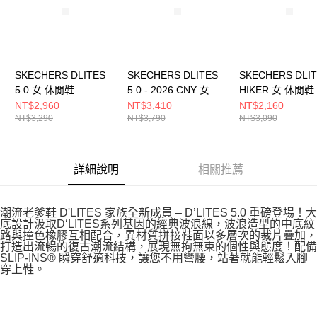
SKECHERS DLITES
SKECHERS DLITES
SKECHERS DLI
5.0 女 休閒鞋
5.0 - 2026 CNY 女 休
HIKER 女 休閒鞋
150526OWGR
閒鞋 800033WRD
180211CRW
NT$2,960
NT$3,410
NT$2,160
NT$3,290
NT$3,790
NT$3,090
詳細說明
相關推薦
潮流老爹鞋 D'LITES 家族全新成員 – D’LITES 5.0 重磅登場！大
底設計汲取D‘LITES系列基因的經典波浪線，波浪造型的中底紋
路與撞色橡膠互相配合，異材質拼接鞋面以多層次的裁片疊加，
打造出流暢的復古潮流結構，展現無拘無束的個性與態度！配備
SLIP-INS® 瞬穿舒適科技，讓您不用彎腰，站著就能輕鬆入腳
穿上鞋。