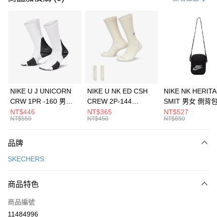
信用卡分期付款
3 期 0 利率 每期
NT$1,096
21家銀行
合作金庫商業銀行
第一商業銀行
LINE Pay
華南商業銀行
彰化商業銀行
Apple Pay
上海商業儲蓄銀行
台北富邦商業銀行
國泰世華商業銀行
兆豐國際商業銀行
悠遊付
臺灣中小企業銀行
台中商業銀行
NIKE U J UNICORN
NIKE U NK ED CSH
NIKE NK HERIT
匯豐（台灣）商業銀行
華泰商業銀行
CRW 1PR -160 男女
CREW 2P-144
SMIT 男女 側背
全盈+PAY
聯邦商業銀行
遠東國際商業銀行
中統襪 FZ3393100
EMBRDY 男女 短統襪
BA5871010
NT$446
NT$365
NT$527
元大商業銀行
永豐商業銀行
NT$550
NT$450
NT$650
AFTEE先享後付
FZ3073133
玉山商業銀行
星展（台灣）商業銀行
相關說明
台新國際商業銀行
中國信託商業銀行
品牌
【關於「AFTEE先享後付」】
台灣樂天信用卡公司
AFTEE先享後付是「在收到商品之後才付款」的支付方式。 讓您購物簡單
運送方式
SKECHERS
便利好安心！
１．簡單：不需註冊會員、不需綁卡、不需儲值。
7-11取貨(快速到店)
２．便利：只要手機號碼，簡訊認證，即可結帳。
商品特色
每筆NT$100，滿NT$1,500(含以上)免運費
３．安心：先確認商品／服務後，再付款。
商品編號
宅配
【「AFTEE先享後付」結帳流程】
１．於結帳方式選擇「AFTEE先享後付」後，將跳轉至「AFTEE先享後付」
11484996
每筆NT$100，滿NT$1,500(含以上)免運費