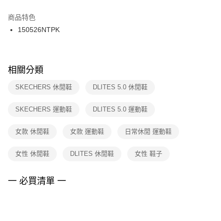
結帳頁面，進行簡訊認證並確認金額後，即可完成結帳。
２．訂單成立數日內，您將收到繳費通知簡訊。
商品特色
付款後門市自取
３．收到繳費通知簡訊後14天內，點擊此簡訊中的連結，可透過四大超商／
150526NTPK
每筆NT$100，滿NT$1,500(含以上)免運費
ATM／網路銀行／等多元方式進行付款，方視為交易完成。
※ 請注意：結帳手續完成當下不需立刻繳費，但若您需要取消訂單，請聯絡
購買商品的店家。未經商家同意取消之訂單仍視為有效，需透過AFTEE先享
後付繳納相關費用。
※ 交易是否成功請以「AFTEE先享後付 」之結帳頁面顯示為準，若有關於
相關分類
是否繳費成功／繳費後需取消欲退款等相關疑問，請聯繫「AFTEE先享後付
客戶支援中心」
https://netprotections.freshdesk.com/support/home
SKECHERS 休閒鞋
DLITES 5.0 休閒鞋
【注意事項】
SKECHERS 運動鞋
DLITES 5.0 運動鞋
１．透過由恩沛科技股份有限公司提供之「AFTEE先享後付」服務完成之交
易，需依本服務之必要範圍內提供個人資料，並將交易相關給付款項請求債
權轉讓予恩沛科技股份有限公司。
女款 休閒鞋
女款 運動鞋
日常休閒 運動鞋
２．關於個人資料處理事宜，請瀏覽以下網址：
https://aftee.tw/terms/#terms3
女性 休閒鞋
DLITES 休閒鞋
女性 鞋子
３．未成年的使用者請事先徵得法定代理人或監護人之同意方可使用
「AFTEE先享後付」，若未經同意申辦者引起之損失，本公司不負相關責
任。
一 必買清單 一
４．使用「AFTEE先享後付」時，將依據個別帳號之用戶狀況，依本公司即
時審查核予不同之上限額度；若仍有額度不足之情形，本公司將視審查結果
請求用戶進行身份認證。
５．嚴禁一人註冊多個帳號或使用他人資訊註冊。若發現惡意使用之情形，
恩沛科技股份有限公司將有權停止該用戶之使用額度並採取法律行動。