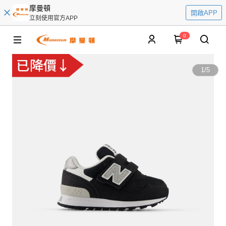
摩曼頓
開啟APP
立刻使用官方APP
0
1
/
5