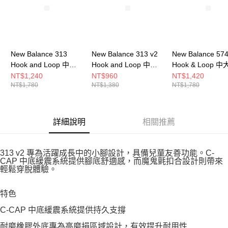
New Balance 313
New Balance 313 v2
New Balance 57
Hook and Loop 中大
Hook and Loop 中大
Hook & Loop 
童 休閒鞋 PO313TE2-
童 休閒鞋 I3136XH-W
休閒鞋 P5742I6-
NT$1,240
NT$960
NT$1,420
NT$1,780
NT$1,380
NT$1,780
W
詳細說明
相關推薦
313 v2 專為活躍成長中的小腳設計，具備兒童友善功能。C-
CAP 中底緩震系統提供腳底舒適感，而魔鬼氈扣合設計則帶來
輕鬆穿脫體驗。
特色
C-CAP 中底緩震系統提供持久支撐
耐磨橡膠外底專為高磨損區域設計，有效提升耐用性