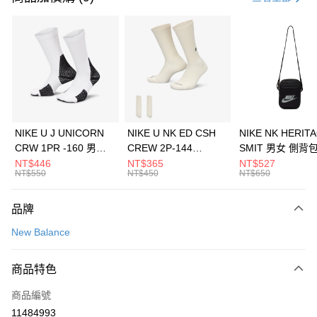
信用卡分期付款
3 期 0 利率 每期
NT$460
21家銀行
合作金庫商業銀行
第一商業銀行
LINE Pay
華南商業銀行
彰化商業銀行
Apple Pay
上海商業儲蓄銀行
台北富邦商業銀行
國泰世華商業銀行
兆豐國際商業銀行
悠遊付
臺灣中小企業銀行
台中商業銀行
NIKE U J UNICORN
NIKE U NK ED CSH
NIKE NK HERIT
匯豐（台灣）商業銀行
華泰商業銀行
CRW 1PR -160 男女
CREW 2P-144
SMIT 男女 側背
全盈+PAY
聯邦商業銀行
遠東國際商業銀行
中統襪 FZ3393100
EMBRDY 男女 短統襪
BA5871010
NT$446
NT$365
NT$527
元大商業銀行
永豐商業銀行
NT$550
NT$450
NT$650
AFTEE先享後付
FZ3073133
玉山商業銀行
星展（台灣）商業銀行
相關說明
台新國際商業銀行
中國信託商業銀行
品牌
【關於「AFTEE先享後付」】
台灣樂天信用卡公司
AFTEE先享後付是「在收到商品之後才付款」的支付方式。 讓您購物簡單
運送方式
New Balance
便利好安心！
１．簡單：不需註冊會員、不需綁卡、不需儲值。
7-11取貨(快速到店)
２．便利：只要手機號碼，簡訊認證，即可結帳。
商品特色
每筆NT$100，滿NT$1,500(含以上)免運費
３．安心：先確認商品／服務後，再付款。
商品編號
宅配
【「AFTEE先享後付」結帳流程】
１．於結帳方式選擇「AFTEE先享後付」後，將跳轉至「AFTEE先享後付」
11484993
每筆NT$100，滿NT$1,500(含以上)免運費