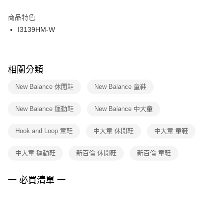
結帳頁面，進行簡訊認證並確認金額後，即可完成結帳。
２．訂單成立數日內，您將收到繳費通知簡訊。
商品特色
付款後門市自取
３．收到繳費通知簡訊後14天內，點擊此簡訊中的連結，可透過四大超商／
I3139HM-W
每筆NT$100，滿NT$1,500(含以上)免運費
ATM／網路銀行／等多元方式進行付款，方視為交易完成。
※ 請注意：結帳手續完成當下不需立刻繳費，但若您需要取消訂單，請聯絡
購買商品的店家。未經商家同意取消之訂單仍視為有效，需透過AFTEE先享
後付繳納相關費用。
※ 交易是否成功請以「AFTEE先享後付 」之結帳頁面顯示為準，若有關於
相關分類
是否繳費成功／繳費後需取消欲退款等相關疑問，請聯繫「AFTEE先享後付
客戶支援中心」
https://netprotections.freshdesk.com/support/home
New Balance 休閒鞋
New Balance 童鞋
【注意事項】
New Balance 運動鞋
New Balance 中大童
１．透過由恩沛科技股份有限公司提供之「AFTEE先享後付」服務完成之交
易，需依本服務之必要範圍內提供個人資料，並將交易相關給付款項請求債
權轉讓予恩沛科技股份有限公司。
Hook and Loop 童鞋
中大童 休閒鞋
中大童 童鞋
２．關於個人資料處理事宜，請瀏覽以下網址：
https://aftee.tw/terms/#terms3
中大童 運動鞋
新百倫 休閒鞋
新百倫 童鞋
３．未成年的使用者請事先徵得法定代理人或監護人之同意方可使用
「AFTEE先享後付」，若未經同意申辦者引起之損失，本公司不負相關責
任。
一 必買清單 一
４．使用「AFTEE先享後付」時，將依據個別帳號之用戶狀況，依本公司即
時審查核予不同之上限額度；若仍有額度不足之情形，本公司將視審查結果
請求用戶進行身份認證。
５．嚴禁一人註冊多個帳號或使用他人資訊註冊。若發現惡意使用之情形，
恩沛科技股份有限公司將有權停止該用戶之使用額度並採取法律行動。