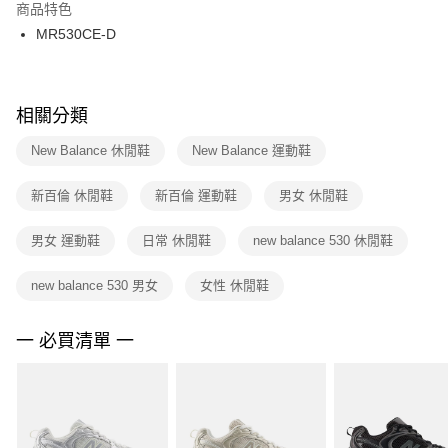
２．訂單成立數日內，您將收到繳費通知簡訊。
商品特色
付款後門市自取
３．收到繳費通知簡訊後14天內，點擊此簡訊中的連結，可透過四大超商／
MR530CE-D
每筆NT$100，滿NT$1,500(含以上)免運費
ATM／網路銀行／等多元方式進行付款，方視為交易完成。
※ 請注意：結帳手續完成當下不需立刻繳費，但若您需要取消訂單，請聯絡
購買商品的店家。未經商家同意取消之訂單仍視為有效，需透過AFTEE先享
後付繳納相關費用。
※ 交易是否成功請以「AFTEE先享後付 」之結帳頁面顯示為準，若有關於
相關分類
是否繳費成功／繳費後需取消欲退款等相關疑問，請聯繫「AFTEE先享後付
客戶支援中心」
https://netprotections.freshdesk.com/support/home
New Balance 休閒鞋
New Balance 運動鞋
【注意事項】
新百倫 休閒鞋
新百倫 運動鞋
男女 休閒鞋
１．透過由恩沛科技股份有限公司提供之「AFTEE先享後付」服務完成之交
易，需依本服務之必要範圍內提供個人資料，並將交易相關給付款項請求債
權轉讓予恩沛科技股份有限公司。
男女 運動鞋
日常 休閒鞋
new balance 530 休閒鞋
２．關於個人資料處理事宜，請瀏覽以下網址：
https://aftee.tw/terms/#terms3
new balance 530 男女
女性 休閒鞋
３．未成年的使用者請事先徵得法定代理人或監護人之同意方可使用
「AFTEE先享後付」，若未經同意申辦者引起之損失，本公司不負相關責
任。
一 必買清單 一
４．使用「AFTEE先享後付」時，將依據個別帳號之用戶狀況，依本公司即
時審查核予不同之上限額度；若仍有額度不足之情形，本公司將視審查結果
請求用戶進行身份認證。
５．嚴禁一人註冊多個帳號或使用他人資訊註冊。若發現惡意使用之情形，
恩沛科技股份有限公司將有權停止該用戶之使用額度並採取法律行動。