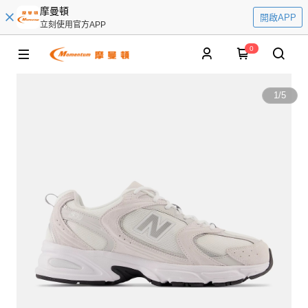
摩曼頓
開啟APP
立刻使用官方APP
0
1
/
5