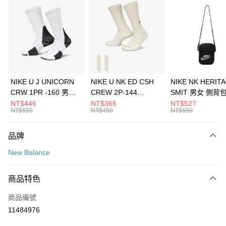
信用卡分期付款
3 期 0 利率 每期
NT$1,026
21家銀行
合作金庫商業銀行
第一商業銀行
LINE Pay
華南商業銀行
彰化商業銀行
Apple Pay
上海商業儲蓄銀行
台北富邦商業銀行
國泰世華商業銀行
兆豐國際商業銀行
悠遊付
臺灣中小企業銀行
台中商業銀行
NIKE U J UNICORN
NIKE U NK ED CSH
NIKE NK HERIT
匯豐（台灣）商業銀行
華泰商業銀行
CRW 1PR -160 男女
CREW 2P-144
SMIT 男女 側背
全盈+PAY
聯邦商業銀行
遠東國際商業銀行
中統襪 FZ3393100
EMBRDY 男女 短統襪
BA5871010
NT$446
NT$365
NT$527
元大商業銀行
永豐商業銀行
NT$550
NT$450
NT$650
AFTEE先享後付
FZ3073133
玉山商業銀行
星展（台灣）商業銀行
相關說明
台新國際商業銀行
中國信託商業銀行
品牌
【關於「AFTEE先享後付」】
台灣樂天信用卡公司
AFTEE先享後付是「在收到商品之後才付款」的支付方式。 讓您購物簡單
運送方式
New Balance
便利好安心！
１．簡單：不需註冊會員、不需綁卡、不需儲值。
7-11取貨(快速到店)
２．便利：只要手機號碼，簡訊認證，即可結帳。
商品特色
每筆NT$100，滿NT$1,500(含以上)免運費
３．安心：先確認商品／服務後，再付款。
商品編號
宅配
【「AFTEE先享後付」結帳流程】
１．於結帳方式選擇「AFTEE先享後付」後，將跳轉至「AFTEE先享後付」
11484976
每筆NT$100，滿NT$1,500(含以上)免運費
結帳頁面，進行簡訊認證並確認金額後，即可完成結帳。