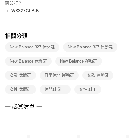
２．訂單成立數日內，您將收到繳費通知簡訊。
商品特色
付款後門市自取
３．收到繳費通知簡訊後14天內，點擊此簡訊中的連結，可透過四大超商／
WS327GLB-B
每筆NT$100，滿NT$1,500(含以上)免運費
ATM／網路銀行／等多元方式進行付款，方視為交易完成。
※ 請注意：結帳手續完成當下不需立刻繳費，但若您需要取消訂單，請聯絡
購買商品的店家。未經商家同意取消之訂單仍視為有效，需透過AFTEE先享
後付繳納相關費用。
※ 交易是否成功請以「AFTEE先享後付 」之結帳頁面顯示為準，若有關於
相關分類
是否繳費成功／繳費後需取消欲退款等相關疑問，請聯繫「AFTEE先享後付
客戶支援中心」
https://netprotections.freshdesk.com/support/home
New Balance 327 休閒鞋
New Balance 327 運動鞋
【注意事項】
New Balance 休閒鞋
New Balance 運動鞋
１．透過由恩沛科技股份有限公司提供之「AFTEE先享後付」服務完成之交
易，需依本服務之必要範圍內提供個人資料，並將交易相關給付款項請求債
權轉讓予恩沛科技股份有限公司。
女款 休閒鞋
日常休閒 運動鞋
女款 運動鞋
２．關於個人資料處理事宜，請瀏覽以下網址：
https://aftee.tw/terms/#terms3
女性 休閒鞋
休閒鞋 鞋子
女性 鞋子
３．未成年的使用者請事先徵得法定代理人或監護人之同意方可使用
「AFTEE先享後付」，若未經同意申辦者引起之損失，本公司不負相關責
任。
一 必買清單 一
４．使用「AFTEE先享後付」時，將依據個別帳號之用戶狀況，依本公司即
時審查核予不同之上限額度；若仍有額度不足之情形，本公司將視審查結果
請求用戶進行身份認證。
５．嚴禁一人註冊多個帳號或使用他人資訊註冊。若發現惡意使用之情形，
恩沛科技股份有限公司將有權停止該用戶之使用額度並採取法律行動。