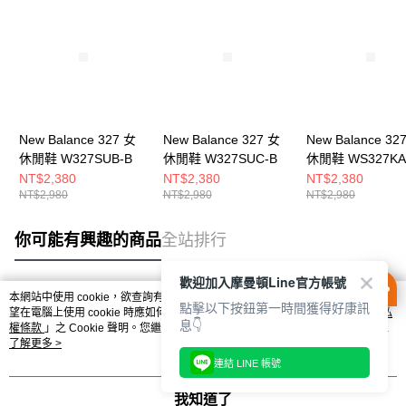
New Balance 327 女
New Balance 327 女
New Balance 32
休閒鞋 W327SUB-B
休閒鞋 W327SUC-B
休閒鞋 WS327KA
NT$2,380
NT$2,380
NT$2,380
NT$2,980
NT$2,980
NT$2,980
你可能有興趣的商品
全站排行
歡迎加入摩曼頓Line官方帳號
本網站中使用 cookie，欲查詢有關本網站使用 cookie 方式之詳情，及若您不希
點擊以下按鈕第一時間獲得好康訊
熱門標籤
望在電腦上使用 cookie 時應如何變更電腦的 cookie 設定，請參閱本網站「
隱私
息👇
權條款
」之 Cookie 聲明。您繼續使用本網站即表示您同意本公司得按本網站使
用條款之 Cookie 聲明使用 cookie。
了解更多 >
連結 LINE 帳號
我知道了