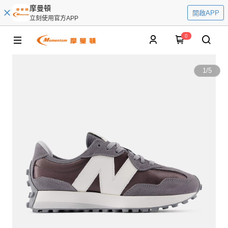
摩曼頓
開啟APP
立刻使用官方APP
0
1
/
5