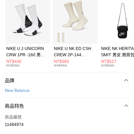
信用卡分期付款
3 期 0 利率 每期
NT$993
21家銀行
合作金庫商業銀行
第一商業銀行
LINE Pay
華南商業銀行
彰化商業銀行
Apple Pay
上海商業儲蓄銀行
台北富邦商業銀行
國泰世華商業銀行
兆豐國際商業銀行
悠遊付
臺灣中小企業銀行
台中商業銀行
NIKE U J UNICORN
NIKE U NK ED CSH
NIKE NK HERIT
匯豐（台灣）商業銀行
華泰商業銀行
CRW 1PR -160 男女
CREW 2P-144
SMIT 男女 側背
全盈+PAY
聯邦商業銀行
遠東國際商業銀行
中統襪 FZ3393100
EMBRDY 男女 短統襪
BA5871010
NT$446
NT$365
NT$527
元大商業銀行
永豐商業銀行
NT$550
NT$450
NT$650
AFTEE先享後付
FZ3073133
玉山商業銀行
星展（台灣）商業銀行
相關說明
台新國際商業銀行
中國信託商業銀行
品牌
【關於「AFTEE先享後付」】
台灣樂天信用卡公司
AFTEE先享後付是「在收到商品之後才付款」的支付方式。 讓您購物簡單
運送方式
New Balance
便利好安心！
１．簡單：不需註冊會員、不需綁卡、不需儲值。
7-11取貨(快速到店)
２．便利：只要手機號碼，簡訊認證，即可結帳。
商品特色
每筆NT$100，滿NT$1,500(含以上)免運費
３．安心：先確認商品／服務後，再付款。
商品編號
宅配
【「AFTEE先享後付」結帳流程】
１．於結帳方式選擇「AFTEE先享後付」後，將跳轉至「AFTEE先享後付」
11484974
每筆NT$100，滿NT$1,500(含以上)免運費
結帳頁面，進行簡訊認證並確認金額後，即可完成結帳。