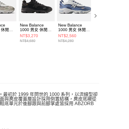
nce
New Balance
New Balance
New Balance
女 休閒鞋
1000 男女 休閒鞋
1000 男女 休閒鞋
1000 男女 休閒鞋
D
M1000K-D
M1000P-D
U10009QS-D
NT$3,270
NT$2,560
NT$2,990
NT$4,680
NT$4,280
NT$4,280
初於 1999 年問世的 1000 系列，以流線型卻
面與麂皮覆蓋層設計採用倒置結構，麂皮底襯從
底單元於後腳跟與前腳掌處皆採用 ABZORB