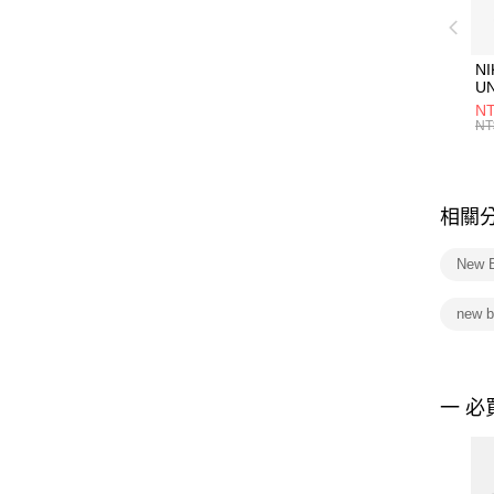
NI
U
1P
NT
統
NT
相關
New 
new 
一 必