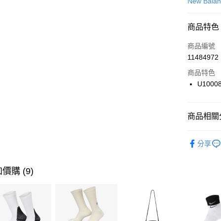
信用卡一
New Bala
信用卡分
商品特色
3 期 
商品編號
合作金
LINE Pay
11484972
華南商
Apple Pay
上海商
商品特色
國泰世
U1000
悠遊付
臺灣中
匯豐（
全盈+PAY
聯邦商
商品相關分
元大商
AFTEE先
玉山商
品牌
Ne
相關說明
分享
台新國
【關於「A
男性商品
台灣樂
AFTEE
便利好安
女性商品
運送方式
價購 (9)
１．簡單
２．便利
運動類型
7-11取貨
３．安心
每筆NT$1
促銷活動
【「AFT
宅配
１．於結帳