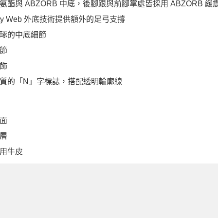
氨酯與 ABZORB 中底，後腳跟與前腳掌處皆採用 ABZORB 緩
ility Web 外底技術提供額外的足弓支撐
琢的中底細節
節
飾
質的「N」字標誌，搭配透明輪廓線
面
層
用牛皮