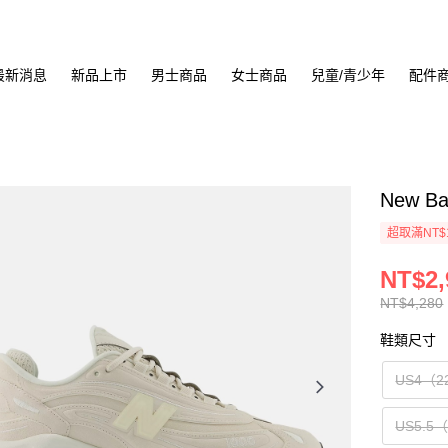
最新消息
新品上市
男士商品
女士商品
兒童/青少年
配件
New B
超取滿NT$
NT$2,
NT$4,280
鞋類尺寸
US4（2
US5.5