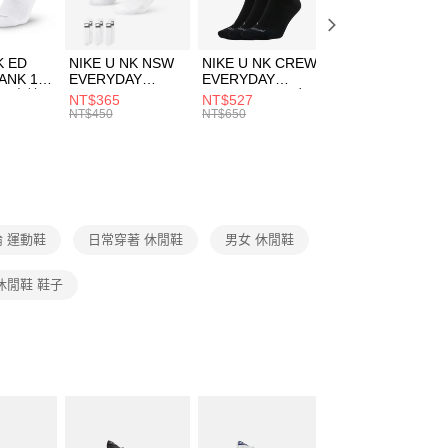
頁面，進行簡訊認證並確認金額後，即可完成結帳。
00，滿NT$1,500(含以上)免運費
成立數日內，您將收到繳費通知簡訊。
費通知簡訊後14天內，點擊此簡訊中的連結，可透過四大超商
市自取
K ED
NIKE U NK NSW
NIKE U NK CREW
NIKE U NK
網路銀行／等多元方式進行付款，方視為交易完成。
ANK 1P
EVERYDAY
EVERYDAY
EVERYDAY LTW
00，滿NT$1,500(含以上)免運費
：結帳手續完成當下不需立刻繳費，但若您需要取消訂單，請聯
 男 中統
ESSENTIAL CR
BBALL 3PR 男女
ANKLE 3PR 男女
NT$365
NT$527
NT$365
的店家。未經商家同意取消之訂單仍視為有效，需透過AFTEE
8104
男女 短統襪
長統襪
踝襪 SX7677010
NT$450
NT$650
NT$450
繳納相關費用。
DX5089103
DA2123010
否成功請以「AFTEE先享後付 」之結帳頁面顯示為準，若有關於
功／繳費後需取消欲退款等相關疑問，請聯繫「AFTEE先享後
援中心」
https://netprotections.freshdesk.com/support/home
項】
恩沛科技股份有限公司提供之「AFTEE先享後付」服務完成之
 運動鞋
日常穿著 休閒鞋
男女 休閒鞋
依本服務之必要範圍內提供個人資料，並將交易相關給付款項請
讓予恩沛科技股份有限公司。
個人資料處理事宜，請瀏覽以下網址：
休閒鞋 鞋子
ee.tw/terms/#terms3
年的使用者請事先徵得法定代理人或監護人之同意方可使用
E先享後付」，若未經同意申辦者引起之損失，本公司不負相關責
AFTEE先享後付」時，將依據個別帳號之用戶狀況，依本公司
核予不同之上限額度；若仍有額度不足之情形，本公司將視審查
用戶進行身份認證。
一人註冊多個帳號或使用他人資訊註冊。若發現惡意使用之情
科技股份有限公司將有權停止該用戶之使用額度並採取法律行