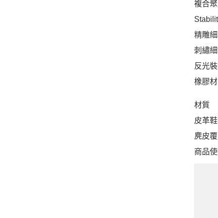
複合聚
Stab
精雕細
刺繡細
反光裝
橡膠材
材質
皮革鞋
麂皮覆
商品使