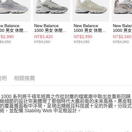
動。
w Balance
New Balance
New Balance
New Bala
000 男女 休閒鞋
1000 男女 休閒鞋
1000 男女 休閒鞋
1000 男
0002LV-D
U10004NO-D
U10009T1-D
M1000N-
$2,990
NT$3,420
NT$2,990
NT$2,560
$4,280
NT$4,280
NT$4,280
NT$4,280
說明
相關推薦
 1000 系列將千禧年經典之作從封塵的檔案庫中取出並重新回歸。最
緻細節的設計完美體現了那個時代大膽前衛的未來風格。麂皮鞋
的覆蓋層面板中浮現，呈現出精緻且科技感十足的外觀。分段式鞋
，並配備 Stability Web 中足框設計。