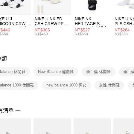
付」結帳
每筆NT$1
２．訂單
３．收到繳
付款後門
KE U J
NIKE U NK ED
NIKE NK
NIKE U N
／ATM／
NICORN CRW
CSH CREW 2P-
HERITAGE S
PLS CSH 
每筆NT$1
※ 請注意
R -160 男女 中
144 EMBRDY 男
SMIT 男女 側背包
144 DBL
$446
NT$365
NT$527
NT$284
絡購買商品
襪 FZ3393100
女 短統襪
BA5871010
襪 DH405
$550
NT$450
NT$650
NT$350
先享後付
FZ3073133
※ 交易是
是否繳費成
付客戶支
分類
【注意事
１．透過由
Balance 休閒鞋
New Balance 運動鞋
新百倫 休閒鞋
新百倫
交易，需
求債權轉
２．關於
balance 1000 休閒鞋
new balance 1000 男女
女性 休閒鞋
https://aft
３．未成
「AFTE
任。
買清單 一
４．使用「
即時審查
結果請求
５．嚴禁
形，恩沛