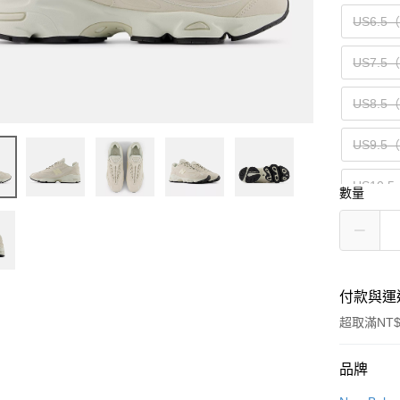
US6.5
US7.5
US8.5
US9.5
US10.5
數量
US12（
付款與運
超取滿NT$
付款方式
品牌