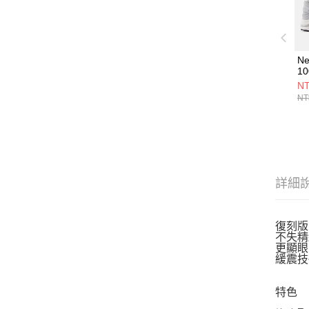
Ne
1
U1
NT
NT
詳細
復刻版
不失精
更顯眼
緩震技術
特色