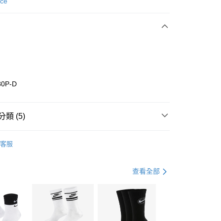
次付款
nce
期付款
0 利率 每期
NT$1,426
21家銀行
庫商業銀行
第一商業銀行
業銀行
彰化商業銀行
業儲蓄銀行
台北富邦商業銀行
華商業銀行
兆豐國際商業銀行
80P-D
小企業銀行
台中商業銀行
台灣）商業銀行
華泰商業銀行
業銀行
遠東國際商業銀行
類 (5)
業銀行
永豐商業銀行
享後付
業銀行
星展（台灣）商業銀行
w Balance
全系列鞋款
客服
際商業銀行
中國信託商業銀行
FTEE先享後付」】
鞋類
休閒鞋
天信用卡公司
先享後付是「在收到商品之後才付款」的支付方式。 讓您購物簡單
心！
鞋類
休閒鞋
查看全部
：不需註冊會員、不需綁卡、不需儲值。
：只要手機號碼，簡訊認證，即可結帳。
休閒戶外
鞋
(快速到店)
：先確認商品／服務後，再付款。
00，滿NT$1,500(含以上)免運費
兒童/青少年｜鞋服6折起
EE先享後付」結帳流程】
方式選擇「AFTEE先享後付」後，將跳轉至「AFTEE先享後