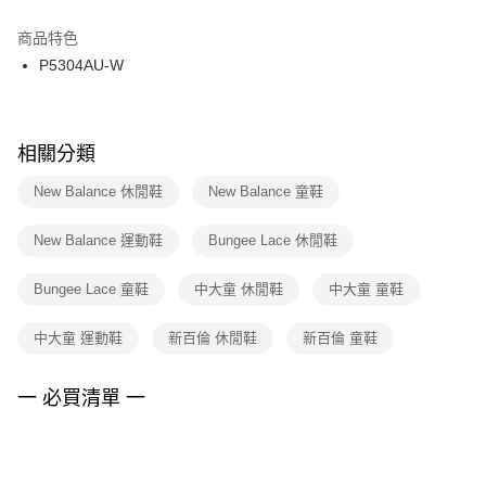
結帳頁面，進行簡訊認證並確認金額後，即可完成結帳。
２．訂單成立數日內，您將收到繳費通知簡訊。
商品特色
付款後門市自取
３．收到繳費通知簡訊後14天內，點擊此簡訊中的連結，可透過四大超商／
P5304AU-W
每筆NT$100，滿NT$1,500(含以上)免運費
ATM／網路銀行／等多元方式進行付款，方視為交易完成。
※ 請注意：結帳手續完成當下不需立刻繳費，但若您需要取消訂單，請聯絡
購買商品的店家。未經商家同意取消之訂單仍視為有效，需透過AFTEE先享
後付繳納相關費用。
※ 交易是否成功請以「AFTEE先享後付 」之結帳頁面顯示為準，若有關於
相關分類
是否繳費成功／繳費後需取消欲退款等相關疑問，請聯繫「AFTEE先享後付
客戶支援中心」
https://netprotections.freshdesk.com/support/home
New Balance 休閒鞋
New Balance 童鞋
【注意事項】
New Balance 運動鞋
Bungee Lace 休閒鞋
１．透過由恩沛科技股份有限公司提供之「AFTEE先享後付」服務完成之交
易，需依本服務之必要範圍內提供個人資料，並將交易相關給付款項請求債
權轉讓予恩沛科技股份有限公司。
Bungee Lace 童鞋
中大童 休閒鞋
中大童 童鞋
２．關於個人資料處理事宜，請瀏覽以下網址：
https://aftee.tw/terms/#terms3
中大童 運動鞋
新百倫 休閒鞋
新百倫 童鞋
３．未成年的使用者請事先徵得法定代理人或監護人之同意方可使用
「AFTEE先享後付」，若未經同意申辦者引起之損失，本公司不負相關責
任。
一 必買清單 一
４．使用「AFTEE先享後付」時，將依據個別帳號之用戶狀況，依本公司即
時審查核予不同之上限額度；若仍有額度不足之情形，本公司將視審查結果
請求用戶進行身份認證。
５．嚴禁一人註冊多個帳號或使用他人資訊註冊。若發現惡意使用之情形，
恩沛科技股份有限公司將有權停止該用戶之使用額度並採取法律行動。