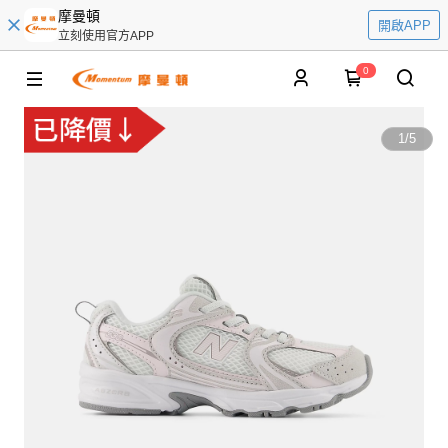
摩曼頓
開啟APP
立刻使用官方APP
0
1
/
5