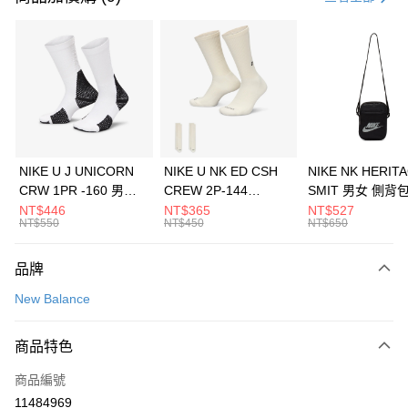
信用卡分期付款
3 期 0 利率 每期
NT$660
21家銀行
合作金庫商業銀行
第一商業銀行
LINE Pay
華南商業銀行
彰化商業銀行
Apple Pay
上海商業儲蓄銀行
台北富邦商業銀行
國泰世華商業銀行
兆豐國際商業銀行
悠遊付
臺灣中小企業銀行
台中商業銀行
NIKE U J UNICORN
NIKE U NK ED CSH
NIKE NK HERIT
匯豐（台灣）商業銀行
華泰商業銀行
CRW 1PR -160 男女
CREW 2P-144
SMIT 男女 側背
全盈+PAY
聯邦商業銀行
遠東國際商業銀行
中統襪 FZ3393100
EMBRDY 男女 短統襪
BA5871010
NT$446
NT$365
NT$527
元大商業銀行
永豐商業銀行
NT$550
NT$450
NT$650
AFTEE先享後付
FZ3073133
玉山商業銀行
星展（台灣）商業銀行
相關說明
台新國際商業銀行
中國信託商業銀行
品牌
【關於「AFTEE先享後付」】
台灣樂天信用卡公司
AFTEE先享後付是「在收到商品之後才付款」的支付方式。 讓您購物簡單
運送方式
New Balance
便利好安心！
１．簡單：不需註冊會員、不需綁卡、不需儲值。
7-11取貨(快速到店)
２．便利：只要手機號碼，簡訊認證，即可結帳。
商品特色
每筆NT$100，滿NT$1,500(含以上)免運費
３．安心：先確認商品／服務後，再付款。
商品編號
宅配
【「AFTEE先享後付」結帳流程】
１．於結帳方式選擇「AFTEE先享後付」後，將跳轉至「AFTEE先享後付」
11484969
每筆NT$100，滿NT$1,500(含以上)免運費