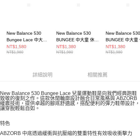
New Balance 530
New Balance 530
New Balance 53
Bungee Lace 中大童
BUNGEE 中大童 休閒
BUNGEE 中大童
休閒鞋 P5303WR-W
鞋 PZ530CH-W
鞋 PZ530CG-W
NT$1,580
NT$1,380
NT$1,380
NT$1,980
NT$1,980
NT$1,980
詳細說明
相關推薦
New Balance 530 Bungee Lace 兒童運動鞋是向我們經典跑鞋
致敬的復刻之作。這款休閒輪廓設計融合日常風格與 ABZORB
緩震技術，提供卓越的腳底舒適感，搭配便利的彈力鞋帶設計，
讓穿脫輕鬆自如。
特色
ABZORB 中底透過緩衝與抗壓縮的雙重特性有效吸收衝擊力