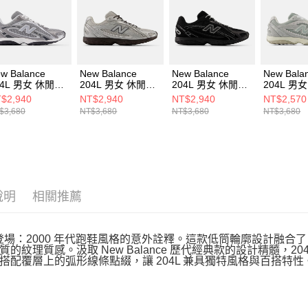
形，恩沛
動。
w Balance
New Balance
New Balance
New Bala
04L 男女 休閒鞋
204L 男女 休閒鞋
204L 男女 休閒鞋
204L 男
04L1KP-D
U204L5LA-D
U204L3TH-D
U204L5A
$2,940
NT$2,940
NT$2,940
NT$2,570
$3,680
NT$3,680
NT$3,680
NT$3,680
說明
相關推薦
L 登場：2000 年代跑鞋風格的意外詮釋。這款低筒輪廓設計融合
質的紋理質感。汲取 New Balance 歷代經典款的設計精髓，
搭配覆層上的弧形線條點綴，讓 204L 兼具獨特風格與百搭特性