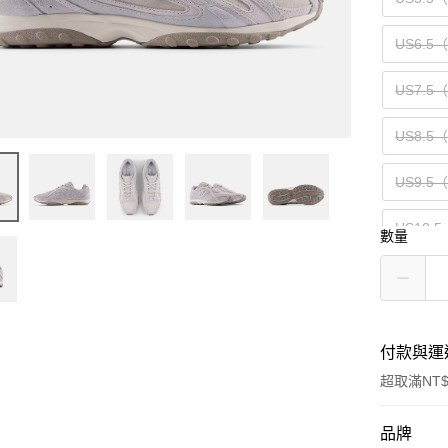
US6.5
US7.5
US8.5
US9.5
US10.5
數量
US12（
付款與運
超取滿NT$
付款方式
品牌