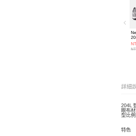
Ne
2
U2
NT
NT
詳細
204
眼布材
型比例
特色