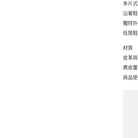
多片式
沿著鞋
獨特外
低筒鞋
材質
皮革與
麂皮覆
商品使