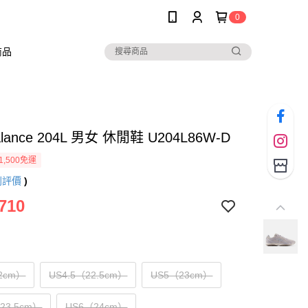
0
商品
alance 204L 男女 休閒鞋 U204L86W-D
1,500免運
則評價
)
710
2cm）
US4.5（22.5cm）
US5（23cm）
（23.5cm）
US6（24cm）