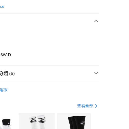
次付款
nce
期付款
0 利率 每期
NT$1,293
21家銀行
庫商業銀行
第一商業銀行
業銀行
彰化商業銀行
業儲蓄銀行
台北富邦商業銀行
華商業銀行
兆豐國際商業銀行
86W-D
小企業銀行
台中商業銀行
台灣）商業銀行
華泰商業銀行
業銀行
遠東國際商業銀行
類 (6)
業銀行
永豐商業銀行
享後付
業銀行
星展（台灣）商業銀行
w Balance
全系列鞋款
客服
際商業銀行
中國信託商業銀行
FTEE先享後付」】
鞋類
休閒鞋
天信用卡公司
先享後付是「在收到商品之後才付款」的支付方式。 讓您購物簡單
心！
鞋類
休閒鞋
查看全部
：不需註冊會員、不需綁卡、不需儲值。
：只要手機號碼，簡訊認證，即可結帳。
休閒戶外
鞋
(快速到店)
：先確認商品／服務後，再付款。
00，滿NT$1,500(含以上)免運費
專區⬇
EE先享後付」結帳流程】