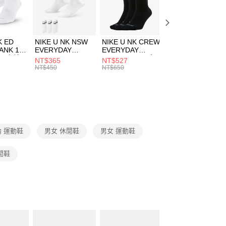
兒童/青少年｜鞋服6折起
方式選擇「AFTEE先享後付」後，將跳轉至「AFTEE先享後
頁面，進行簡訊認證並確認金額後，即可完成結帳。
00，滿NT$1,500(含以上)免運費
成立數日內，您將收到繳費通知簡訊。
費通知簡訊後14天內，點擊此簡訊中的連結，可透過四大超商
市自取
K ED
NIKE U NK NSW
NIKE U NK CREW
NIKE U NK
網路銀行／等多元方式進行付款，方視為交易完成。
ANK 1P
EVERYDAY
EVERYDAY
EVERYDAY LTW
00，滿NT$1,500(含以上)免運費
：結帳手續完成當下不需立刻繳費，但若您需要取消訂單，請聯
 男 中統
ESSENTIAL CR
BBALL 3PR 男女
ANKLE 3PR 男女
NT$365
NT$527
NT$365
的店家。未經商家同意取消之訂單仍視為有效，需透過AFTEE
8104
男女 短統襪
長統襪
踝襪 SX7677010
NT$450
NT$650
NT$450
繳納相關費用。
DX5089103
DA2123010
否成功請以「AFTEE先享後付 」之結帳頁面顯示為準，若有關於
功／繳費後需取消欲退款等相關疑問，請聯繫「AFTEE先享後
援中心」
https://netprotections.freshdesk.com/support/home
項】
恩沛科技股份有限公司提供之「AFTEE先享後付」服務完成之
 運動鞋
男女 休閒鞋
男女 運動鞋
依本服務之必要範圍內提供個人資料，並將交易相關給付款項請
讓予恩沛科技股份有限公司。
個人資料處理事宜，請瀏覽以下網址：
休閒鞋
ee.tw/terms/#terms3
年的使用者請事先徵得法定代理人或監護人之同意方可使用
E先享後付」，若未經同意申辦者引起之損失，本公司不負相關責
AFTEE先享後付」時，將依據個別帳號之用戶狀況，依本公司
核予不同之上限額度；若仍有額度不足之情形，本公司將視審查
用戶進行身份認證。
一人註冊多個帳號或使用他人資訊註冊。若發現惡意使用之情