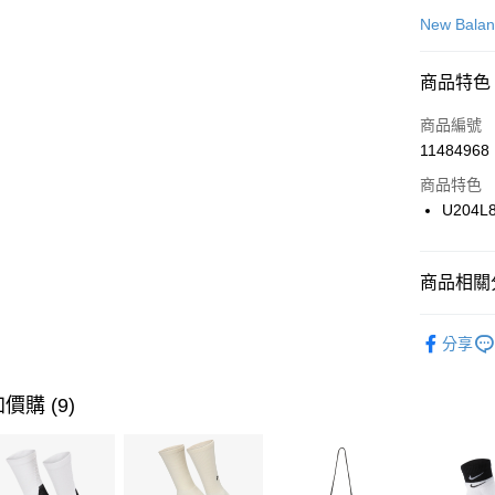
信用卡一
New Bala
信用卡分
商品特色
3 期 
商品編號
合作金
LINE Pay
11484968
華南商
Apple Pay
上海商
商品特色
國泰世
U204L
悠遊付
臺灣中
匯豐（
全盈+PAY
聯邦商
商品相關分
元大商
AFTEE先
玉山商
品牌
Ne
相關說明
分享
台新國
【關於「A
男性商品
台灣樂
AFTEE
便利好安
女性商品
運送方式
價購 (9)
１．簡單
２．便利
運動類型
7-11取貨
３．安心
每筆NT$1
限時降價
【「AFT