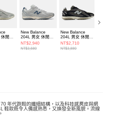
科技股份有限公司將有權停止該用戶之使用額度並採取法律行
nce
New Balance
New Balance
New Balance
女 休閒鞋
204L 男女 休閒鞋
204L 男女 休閒鞋
204L 男女 休閒鞋
V-D
U204L4HH-D
U204L5WZ-D
U204L7A8-D
NT$2,940
NT$2,710
NT$2,570
NT$3,680
NT$3,880
NT$3,680
了 70 年代跑鞋的纖細結構，以及科技感麂皮與網
204L 鞋款既令人備感熟悉，又煥發全新風貌。流線
。