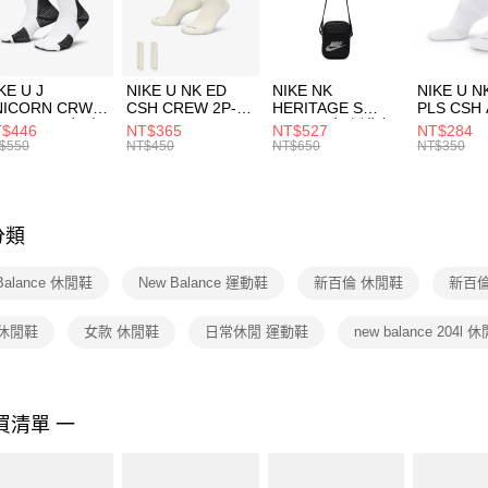
促銷活動
宅配
１．於結帳
付」結帳
每筆NT$1
２．訂單
３．收到繳
付款後門
KE U J
NIKE U NK ED
NIKE NK
NIKE U N
／ATM／
NICORN CRW
CSH CREW 2P-
HERITAGE S
PLS CSH 
每筆NT$1
※ 請注意
R -160 男女 中
144 EMBRDY 男
SMIT 男女 側背包
144 DBL
$446
NT$365
NT$527
NT$284
絡購買商品
襪 FZ3393100
女 短統襪
BA5871010
襪 DH405
$550
NT$450
NT$650
NT$350
先享後付
FZ3073133
※ 交易是
是否繳費成
付客戶支
分類
【注意事
１．透過由
Balance 休閒鞋
New Balance 運動鞋
新百倫 休閒鞋
新百倫
交易，需
求債權轉
２．關於
 休閒鞋
女款 休閒鞋
日常休閒 運動鞋
new balance 204l 
https://aft
３．未成
「AFTE
任。
買清單 一
４．使用「
即時審查
結果請求
５．嚴禁