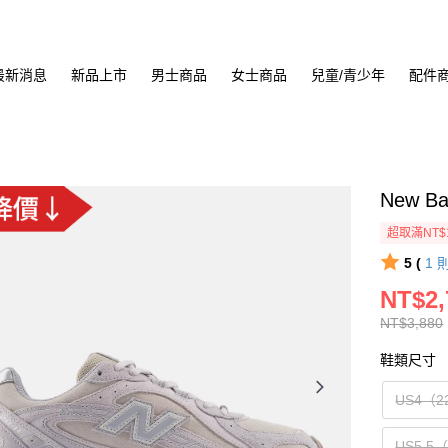
最新消息
新品上市
男士商品
女士商品
兒童/青少年
配件
New B
超取滿NT$
5 (
1
NT$2,
NT$3,880
鞋類尺寸
US4（2
US5.5