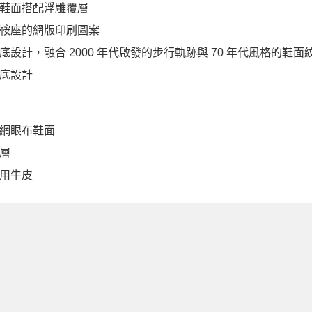
鞋面搭配浮雕覆層
鞍座的網版印刷圖案
底設計，融合 2000 年代啟發的步行軌跡與 70 年代風格的鞋面
底設計
網眼布鞋面
層
用牛皮