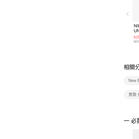
NI
U
1P
NT
統
NT
相關
New 
男款
一 必