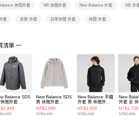
１．透過由
Balance 休閒外套
NB 休閒外套
New Balance 外套
NB 外
交易，需
求債權轉
２．關於
外套
女款 外套
日常休閒 外套
休閒 外套
https://aft
３．未成
「AFTE
任。
買清單 一
４．使用「
即時審查
結果請求
５．嚴禁
形，恩沛
動。
w Balance SDS
New Balance SDS
New Balance 平織
New Bal
 休閒外套
男 休閒外套
外套 男 休閒外套
外套 女 
J53314BLK-F
MDF33311BEI-F
MJ53527BK-F
WJ53517
$2,448
NT$2,088
NT$1,968
NT$1,728
$4,080
NT$3,480
NT$3,280
NT$2,880