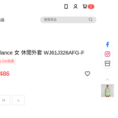
0
商品
alance 女 休閒外套 WJ61J326AFG-F
1,500免運
486
M
L