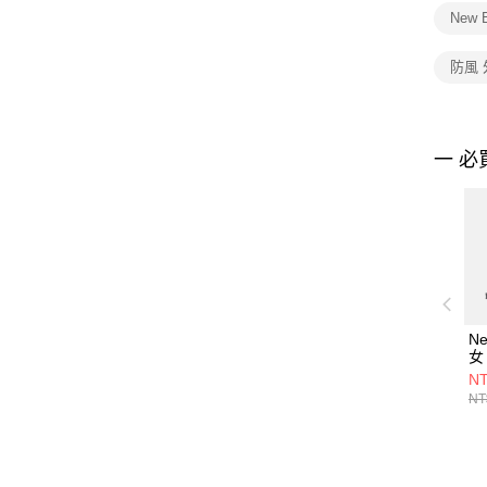
New 
防風 
一 必
Ne
女
AW
NT
NT