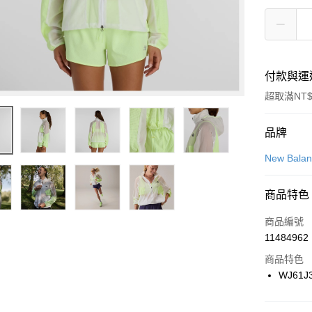
付款與運
超取滿NT$
付款方式
品牌
信用卡一
New Bala
信用卡分
商品特色
3 期 
商品編號
合作金
LINE Pay
11484962
華南商
Apple Pay
上海商
商品特色
國泰世
WJ61J
悠遊付
臺灣中
匯豐（
全盈+PAY