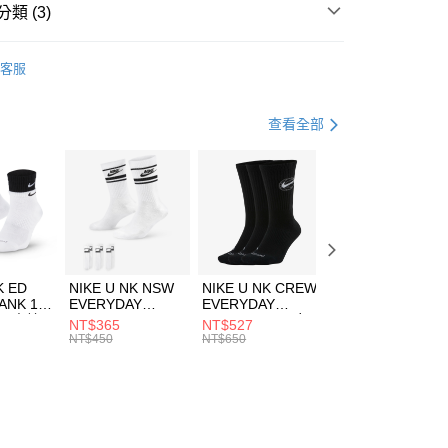
業銀行
遠東國際商業銀行
類 (3)
業銀行
永豐商業銀行
享後付
業銀行
星展（台灣）商業銀行
w Balance
服飾
客服
際商業銀行
中國信託商業銀行
FTEE先享後付」】
外套
休閒外套
天信用卡公司
先享後付是「在收到商品之後才付款」的支付方式。 讓您購物簡單
心！
跑步訓練
服飾
查看全部
：不需註冊會員、不需綁卡、不需儲值。
：只要手機號碼，簡訊認證，即可結帳。
(快速到店)
：先確認商品／服務後，再付款。
00，滿NT$1,500(含以上)免運費
EE先享後付」結帳流程】
方式選擇「AFTEE先享後付」後，將跳轉至「AFTEE先享後
頁面，進行簡訊認證並確認金額後，即可完成結帳。
00，滿NT$1,500(含以上)免運費
成立數日內，您將收到繳費通知簡訊。
費通知簡訊後14天內，點擊此簡訊中的連結，可透過四大超商
市自取
K ED
NIKE U NK NSW
NIKE U NK CREW
NIKE U NK
網路銀行／等多元方式進行付款，方視為交易完成。
ANK 1P
EVERYDAY
EVERYDAY
EVERYDAY LTW
00，滿NT$1,500(含以上)免運費
：結帳手續完成當下不需立刻繳費，但若您需要取消訂單，請聯
 男 中統
ESSENTIAL CR
BBALL 3PR 男女
ANKLE 3PR 男女
NT$365
NT$527
NT$365
的店家。未經商家同意取消之訂單仍視為有效，需透過AFTEE
8104
男女 短統襪
長統襪
踝襪 SX7677010
NT$450
NT$650
NT$450
繳納相關費用。
DX5089103
DA2123010
否成功請以「AFTEE先享後付 」之結帳頁面顯示為準，若有關於
功／繳費後需取消欲退款等相關疑問，請聯繫「AFTEE先享後
援中心」
https://netprotections.freshdesk.com/support/home
項】