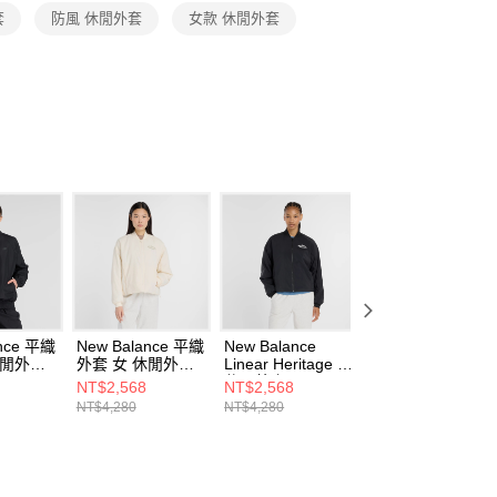
恩沛科技股份有限公司提供之「AFTEE先享後付」服務完成之
套
防風 休閒外套
女款 休閒外套
依本服務之必要範圍內提供個人資料，並將交易相關給付款項請
讓予恩沛科技股份有限公司。
個人資料處理事宜，請瀏覽以下網址：
ee.tw/terms/#terms3
年的使用者請事先徵得法定代理人或監護人之同意方可使用
E先享後付」，若未經同意申辦者引起之損失，本公司不負相關責
AFTEE先享後付」時，將依據個別帳號之用戶狀況，依本公司
核予不同之上限額度；若仍有額度不足之情形，本公司將視審查
用戶進行身份認證。
一人註冊多個帳號或使用他人資訊註冊。若發現惡意使用之情
科技股份有限公司將有權停止該用戶之使用額度並採取法律行
ance 平織
New Balance 平織
New Balance
New Balance 防
休閒外套
外套 女 休閒外套
Linear Heritage 女
女 休閒外套
BK-F
WJ53502PEF-F
休閒外套
WJ61D8YXSST-F
NT$2,568
NT$2,568
NT$2,716
WJ53502BK-F
NT$4,280
NT$4,280
NT$3,880