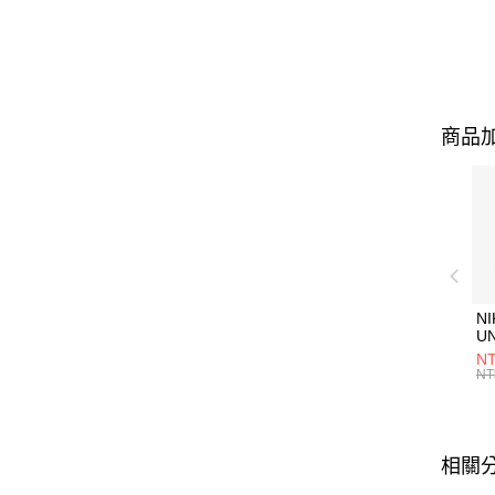
商品加
NI
U
1P
NT
統
NT
相關