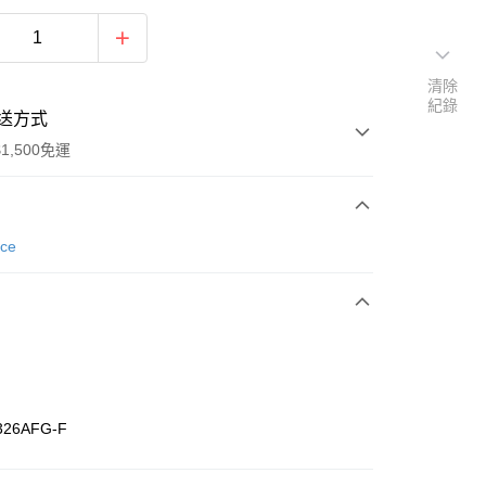
清除
紀錄
送方式
1,500免運
次付款
nce
期付款
0 利率 每期
NT$1,660
21家銀行
庫商業銀行
第一商業銀行
業銀行
彰化商業銀行
業儲蓄銀行
台北富邦商業銀行
華商業銀行
兆豐國際商業銀行
326AFG-F
小企業銀行
台中商業銀行
台灣）商業銀行
華泰商業銀行