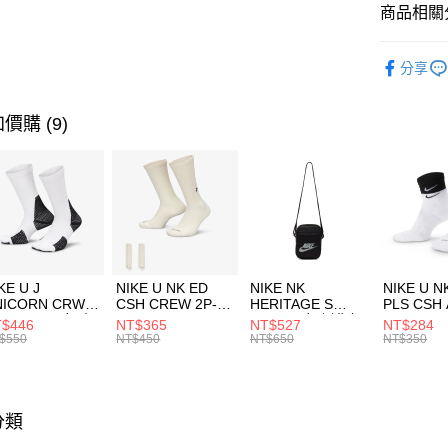
聯邦商
商品相關分
元大商
AFTEE先
玉山商
品牌
Ne
相關說明
分享
台新國
【關於「A
女性商品
台灣樂
AFTEE
便利好安
運動類型
運送方式
價購 (9)
１．簡單
２．便利
7-11取貨
３．安心
每筆NT$1
【「AFT
宅配
１．於結帳
付」結帳
每筆NT$1
２．訂單
３．收到繳
付款後門
KE U J
NIKE U NK ED
NIKE NK
NIKE U N
／ATM／
NICORN CRW
CSH CREW 2P-
HERITAGE S
PLS CSH 
每筆NT$1
※ 請注意
R -160 男女 中
144 EMBRDY 男
SMIT 男女 側背包
144 DBL
$446
NT$365
NT$527
NT$284
絡購買商品
襪 FZ3393100
女 短統襪
BA5871010
襪 DH405
$550
NT$450
NT$650
NT$350
先享後付
FZ3073133
※ 交易是
是否繳費成
付客戶支
分類
【注意事