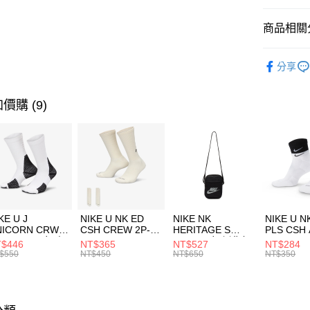
匯豐（
全盈+PAY
聯邦商
商品相關分
元大商
AFTEE先
玉山商
品牌
Co
相關說明
分享
台新國
【關於「A
男性商品
台灣樂
AFTEE
便利好安
運動類型
運送方式
價購 (9)
１．簡單
２．便利
7-11取貨
３．安心
每筆NT$1
【「AFT
宅配
１．於結帳
付」結帳
每筆NT$1
２．訂單
３．收到繳
付款後門
KE U J
NIKE U NK ED
NIKE NK
NIKE U N
／ATM／
NICORN CRW
CSH CREW 2P-
HERITAGE S
PLS CSH 
每筆NT$1
※ 請注意
R -160 男女 中
144 EMBRDY 男
SMIT 男女 側背包
144 DBL
$446
NT$365
NT$527
NT$284
絡購買商品
襪 FZ3393100
女 短統襪
BA5871010
襪 DH405
$550
NT$450
NT$650
NT$350
先享後付
FZ3073133
※ 交易是
是否繳費成
付客戶支