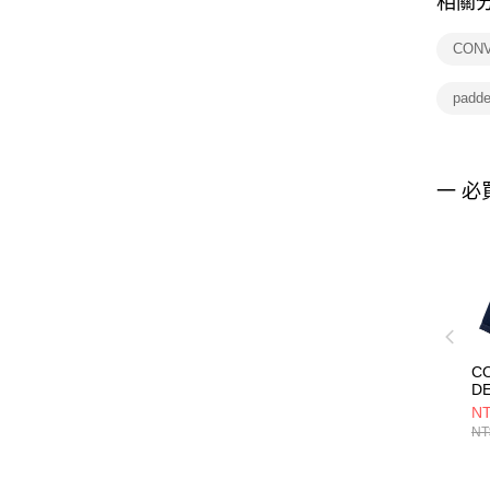
相關
CON
padd
一 必
C
D
PA
NT
D
NT
休
U