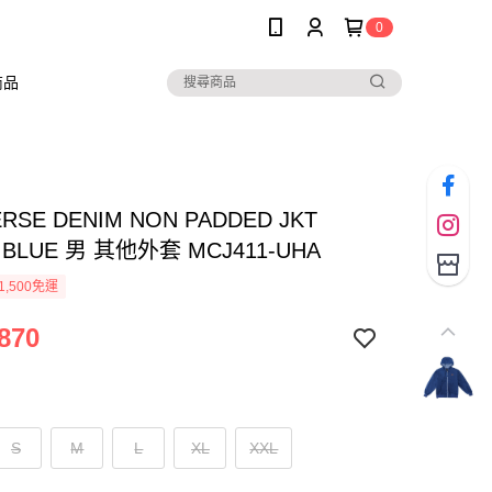
0
商品
RSE DENIM NON PADDED JKT
 BLUE 男 其他外套 MCJ411-UHA
1,500免運
870
S
M
L
XL
XXL