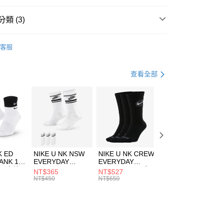
台灣）商業銀行
華泰商業銀行
業銀行
遠東國際商業銀行
類 (3)
業銀行
永豐商業銀行
享後付
業銀行
星展（台灣）商業銀行
nverse
服飾
客服
際商業銀行
中國信託商業銀行
FTEE先享後付」】
外套
其他外套
天信用卡公司
先享後付是「在收到商品之後才付款」的支付方式。 讓您購物簡單
心！
休閒戶外
服飾
查看全部
：不需註冊會員、不需綁卡、不需儲值。
：只要手機號碼，簡訊認證，即可結帳。
(快速到店)
：先確認商品／服務後，再付款。
00，滿NT$1,500(含以上)免運費
EE先享後付」結帳流程】
方式選擇「AFTEE先享後付」後，將跳轉至「AFTEE先享後
頁面，進行簡訊認證並確認金額後，即可完成結帳。
00，滿NT$1,500(含以上)免運費
成立數日內，您將收到繳費通知簡訊。
費通知簡訊後14天內，點擊此簡訊中的連結，可透過四大超商
市自取
K ED
NIKE U NK NSW
NIKE U NK CREW
NIKE U NK
網路銀行／等多元方式進行付款，方視為交易完成。
ANK 1P
EVERYDAY
EVERYDAY
EVERYDAY LTW
00，滿NT$1,500(含以上)免運費
：結帳手續完成當下不需立刻繳費，但若您需要取消訂單，請聯
 男 中統
ESSENTIAL CR
BBALL 3PR 男女
ANKLE 3PR 男女
NT$365
NT$527
NT$365
的店家。未經商家同意取消之訂單仍視為有效，需透過AFTEE
8104
男女 短統襪
長統襪
踝襪 SX7677010
NT$450
NT$650
NT$450
繳納相關費用。
DX5089103
DA2123010
否成功請以「AFTEE先享後付 」之結帳頁面顯示為準，若有關於
功／繳費後需取消欲退款等相關疑問，請聯繫「AFTEE先享後
援中心」
https://netprotections.freshdesk.com/support/home