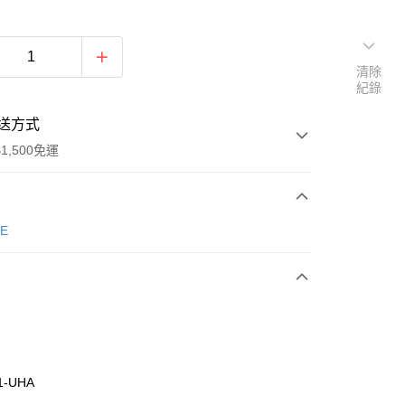
清除
紀錄
送方式
1,500免運
次付款
E
期付款
0 利率 每期
NT$1,196
21家銀行
庫商業銀行
第一商業銀行
業銀行
彰化商業銀行
業儲蓄銀行
台北富邦商業銀行
華商業銀行
兆豐國際商業銀行
1-UHA
小企業銀行
台中商業銀行