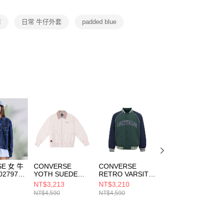
項】
恩沛科技股份有限公司提供之「AFTEE先享後付」服務完成之
套
日常 牛仔外套
padded blue
依本服務之必要範圍內提供個人資料，並將交易相關給付款項請
讓予恩沛科技股份有限公司。
個人資料處理事宜，請瀏覽以下網址：
ee.tw/terms/#terms3
年的使用者請事先徵得法定代理人或監護人之同意方可使用
E先享後付」，若未經同意申辦者引起之損失，本公司不負相關責
AFTEE先享後付」時，將依據個別帳號之用戶狀況，依本公司
核予不同之上限額度；若仍有額度不足之情形，本公司將視審查
用戶進行身份認證。
一人註冊多個帳號或使用他人資訊註冊。若發現惡意使用之情
科技股份有限公司將有權停止該用戶之使用額度並採取法律行
SE 女 牛
CONVERSE
CONVERSE
CONVERSE
27976-
YOTH SUEDE
RETRO VARSITY
COOL MAX
PADDED JKT
PADDED JKT
DENIM SHIRT
NT$3,213
NT$3,210
NT$1,890
CLASSIC ECRU
BRANCH OUT 男
DENIM BLUE 短
NT$4,590
NT$4,590
NT$2,690
男 其他外套
女 休閒外套
襯衫 男 藍色
MCJ394-W9F
UCJ089-F8G
MCH628-UHA