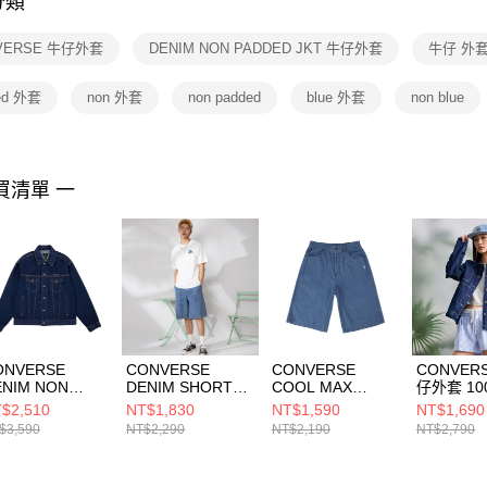
分類
【注意事
１．透過由
VERSE 牛仔外套
DENIM NON PADDED JKT 牛仔外套
牛仔 外
交易，需
求債權轉
２．關於
ed 外套
non 外套
non padded
blue 外套
non blue
https://aft
３．未成
「AFTE
任。
買清單 一
４．使用「
即時審查
結果請求
５．嚴禁
形，恩沛
動。
ONVERSE
CONVERSE
CONVERSE
CONVER
ENIM NON
DENIM SHORTS
COOL MAX
仔外套 100
DDED JKT DK
BLUE DENIM 男
DENIM SHORT
A02
$2,510
NT$1,830
NT$1,590
NT$1,690
ENIM BLUE 男女
牛仔短褲
DENIM BLUE 牛仔
$3,590
NT$2,290
NT$2,190
NT$2,790
閒外套 UCJ124-
MCJ761-UHA
短褲 男 藍色
HD
MCH632-UHA