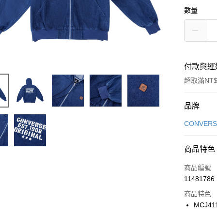
數量
付款與運
超取滿NT$
付款方式
品牌
信用卡一
CONVERS
信用卡分
商品特色
3 期 
商品編號
合作金
LINE Pay
11481786
華南商
Apple Pay
上海商
商品特色
國泰世
MCJ41
悠遊付
臺灣中