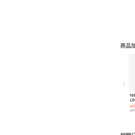
商品加
NI
U
1P
NT
統
NT