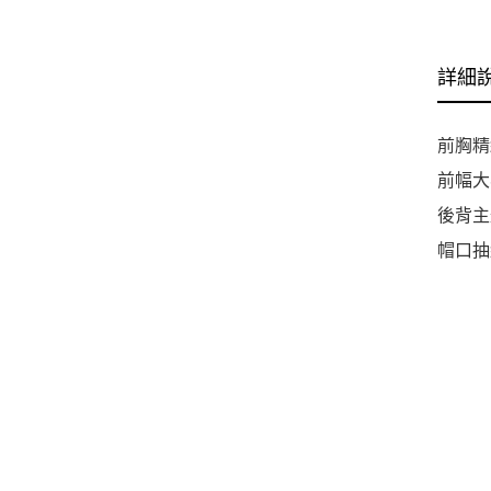
詳細
前胸精
前幅大
後背主
帽口抽