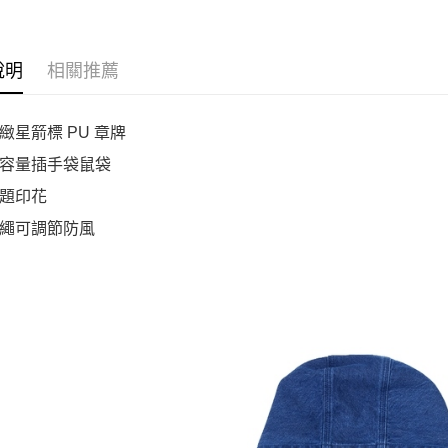
說明
相關推薦
緻星箭標 PU 章牌
容量插手袋鼠袋
題印花
繩可調節防風