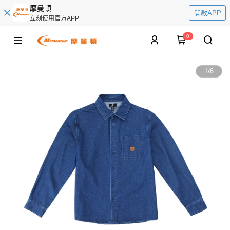
摩曼頓
開啟APP
立刻使用官方APP
0
1
/
6