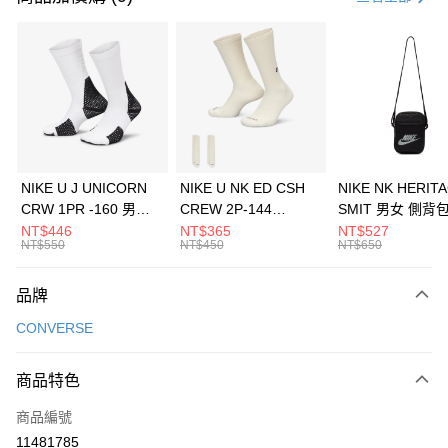
信用卡分期付款
3 期 0 利率 每期
NT$763
21家銀行
合作金庫商業銀行
第一商業銀行
LINE Pay
華南商業銀行
彰化商業銀行
Apple Pay
上海商業儲蓄銀行
台北富邦商業銀行
國泰世華商業銀行
兆豐國際商業銀行
悠遊付
臺灣中小企業銀行
台中商業銀行
NIKE U J UNICORN
NIKE U NK ED CSH
NIKE NK HERIT
匯豐（台灣）商業銀行
華泰商業銀行
CRW 1PR -160 男女
CREW 2P-144
SMIT 男女 側背
全盈+PAY
聯邦商業銀行
遠東國際商業銀行
中統襪 FZ3393100
EMBRDY 男女 短統襪
BA5871010
NT$446
NT$365
NT$527
元大商業銀行
永豐商業銀行
NT$550
NT$450
NT$650
AFTEE先享後付
FZ3073133
玉山商業銀行
星展（台灣）商業銀行
相關說明
台新國際商業銀行
中國信託商業銀行
品牌
【關於「AFTEE先享後付」】
台灣樂天信用卡公司
AFTEE先享後付是「在收到商品之後才付款」的支付方式。 讓您購物簡單
運送方式
CONVERSE
便利好安心！
１．簡單：不需註冊會員、不需綁卡、不需儲值。
7-11取貨(快速到店)
２．便利：只要手機號碼，簡訊認證，即可結帳。
商品特色
每筆NT$100，滿NT$1,500(含以上)免運費
３．安心：先確認商品／服務後，再付款。
商品編號
宅配
【「AFTEE先享後付」結帳流程】
１．於結帳方式選擇「AFTEE先享後付」後，將跳轉至「AFTEE先享後付」
11481785
每筆NT$100，滿NT$1,500(含以上)免運費