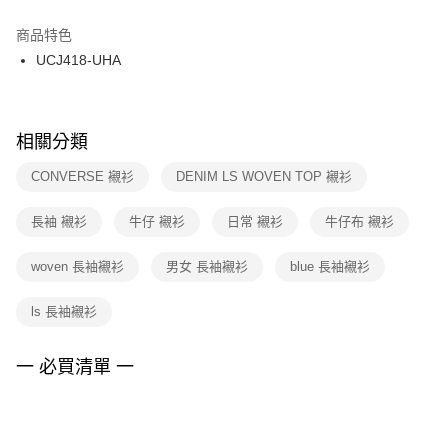
結帳頁面，進行簡訊認證並確認金額後，即可完成結帳。
２．訂單成立數日內，您將收到繳費通知簡訊。
商品特色
付款後門市自取
３．收到繳費通知簡訊後14天內，點擊此簡訊中的連結，可透過四大超商／
UCJ418-UHA
每筆NT$100，滿NT$1,500(含以上)免運費
ATM／網路銀行／等多元方式進行付款，方視為交易完成。
※ 請注意：結帳手續完成當下不需立刻繳費，但若您需要取消訂單，請聯絡
購買商品的店家。未經商家同意取消之訂單仍視為有效，需透過AFTEE先享
後付繳納相關費用。
※ 交易是否成功請以「AFTEE先享後付 」之結帳頁面顯示為準，若有關於
相關分類
是否繳費成功／繳費後需取消欲退款等相關疑問，請聯繫「AFTEE先享後付
客戶支援中心」
https://netprotections.freshdesk.com/support/home
CONVERSE 襯衫
DENIM LS WOVEN TOP 襯衫
【注意事項】
長袖 襯衫
牛仔 襯衫
日常 襯衫
牛仔布 襯衫
１．透過由恩沛科技股份有限公司提供之「AFTEE先享後付」服務完成之交
易，需依本服務之必要範圍內提供個人資料，並將交易相關給付款項請求債
權轉讓予恩沛科技股份有限公司。
woven 長袖襯衫
男女 長袖襯衫
blue 長袖襯衫
２．關於個人資料處理事宜，請瀏覽以下網址：
https://aftee.tw/terms/#terms3
ls 長袖襯衫
３．未成年的使用者請事先徵得法定代理人或監護人之同意方可使用
「AFTEE先享後付」，若未經同意申辦者引起之損失，本公司不負相關責
任。
一 必買清單 一
４．使用「AFTEE先享後付」時，將依據個別帳號之用戶狀況，依本公司即
時審查核予不同之上限額度；若仍有額度不足之情形，本公司將視審查結果
請求用戶進行身份認證。
５．嚴禁一人註冊多個帳號或使用他人資訊註冊。若發現惡意使用之情形，
恩沛科技股份有限公司將有權停止該用戶之使用額度並採取法律行動。