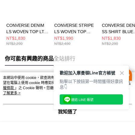
CONVERSE DENIM
CONVERSE STRIPE
CONVERSE DEN
LS WOVEN TOP LT
LS WOVEN TOP
SS SHIRT BLUE
DENIM BLUE 男女 長
BLUE IT 男 長袖襯衫
DENIM 男 短袖
NT$1,830
NT$1,990
NT$1,830
NT$2,290
NT$2,490
NT$2,290
袖襯衫 UCJ418-UHC
MCJ402-UFC
MCJ757-UHA
你可能有興趣的商品
全站排行
歡迎加入摩曼頓Line官方帳號
本網站中使用 cookie，欲查詢有關本網站使用 cookie 方式之詳情，及若您不希
點擊以下按鈕第一時間獲得好康訊
熱門標籤
望在電腦上使用 cookie 時應如何變更電腦的 cookie 設定，請參閱本網站「
隱私
息👇
權條款
」之 Cookie 聲明。您繼續使用本網站即表示您同意本公司得按本網站使
用條款之 Cookie 聲明使用 cookie。
了解更多 >
連結 LINE 帳號
我知道了