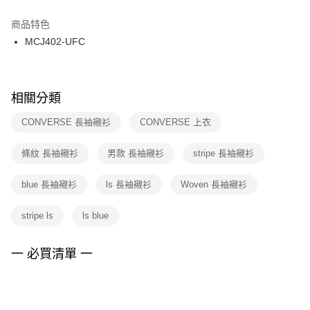
結帳頁面，進行簡訊認證並確認金額後，即可完成結帳。
２．訂單成立數日內，您將收到繳費通知簡訊。
商品特色
付款後門市自取
３．收到繳費通知簡訊後14天內，點擊此簡訊中的連結，可透過四大超商／
MCJ402-UFC
每筆NT$100，滿NT$1,500(含以上)免運費
ATM／網路銀行／等多元方式進行付款，方視為交易完成。
※ 請注意：結帳手續完成當下不需立刻繳費，但若您需要取消訂單，請聯絡
購買商品的店家。未經商家同意取消之訂單仍視為有效，需透過AFTEE先享
後付繳納相關費用。
※ 交易是否成功請以「AFTEE先享後付 」之結帳頁面顯示為準，若有關於
相關分類
是否繳費成功／繳費後需取消欲退款等相關疑問，請聯繫「AFTEE先享後付
客戶支援中心」
https://netprotections.freshdesk.com/support/home
CONVERSE 長袖襯衫
CONVERSE 上衣
【注意事項】
條紋 長袖襯衫
男款 長袖襯衫
stripe 長袖襯衫
１．透過由恩沛科技股份有限公司提供之「AFTEE先享後付」服務完成之交
易，需依本服務之必要範圍內提供個人資料，並將交易相關給付款項請求債
權轉讓予恩沛科技股份有限公司。
blue 長袖襯衫
ls 長袖襯衫
Woven 長袖襯衫
２．關於個人資料處理事宜，請瀏覽以下網址：
https://aftee.tw/terms/#terms3
stripe ls
ls blue
３．未成年的使用者請事先徵得法定代理人或監護人之同意方可使用
「AFTEE先享後付」，若未經同意申辦者引起之損失，本公司不負相關責
任。
一 必買清單 一
４．使用「AFTEE先享後付」時，將依據個別帳號之用戶狀況，依本公司即
時審查核予不同之上限額度；若仍有額度不足之情形，本公司將視審查結果
請求用戶進行身份認證。
５．嚴禁一人註冊多個帳號或使用他人資訊註冊。若發現惡意使用之情形，
恩沛科技股份有限公司將有權停止該用戶之使用額度並採取法律行動。