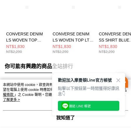
CONVERSE DENIM
CONVERSE DENIM
CONVERSE DEN
LS WOVEN TOP
LS WOVEN TOP LT
SS SHIRT BLUE
DENIM BLUE 男女 長
DENIM BLUE 男女 長
DENIM 男 短袖
NT$1,830
NT$1,830
NT$1,830
NT$2,290
NT$2,290
NT$2,290
袖襯衫 UCJ418-UHA
袖襯衫 UCJ418-UHC
MCJ757-UHA
你可能有興趣的商品
全站排行
歡迎加入摩曼頓Line官方帳號
本網站中使用 cookie，欲查詢有關本網站使用 cookie 方式之詳情，及若您不希
點擊以下按鈕第一時間獲得好康訊
熱門標籤
望在電腦上使用 cookie 時應如何變更電腦的 cookie 設定，請參閱本網站「
隱私
息👇
權條款
」之 Cookie 聲明。您繼續使用本網站即表示您同意本公司得按本網站使
用條款之 Cookie 聲明使用 cookie。
了解更多 >
連結 LINE 帳號
我知道了