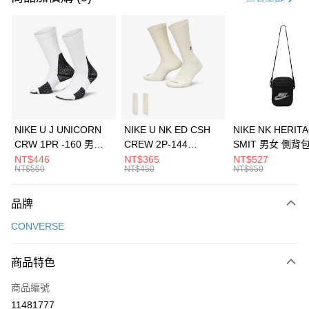
信用卡分期付款
3 期 0 利率 每期
NT$830
21家銀行
合作金庫商業銀行
第一商業銀行
LINE Pay
華南商業銀行
彰化商業銀行
Apple Pay
上海商業儲蓄銀行
台北富邦商業銀行
國泰世華商業銀行
兆豐國際商業銀行
悠遊付
臺灣中小企業銀行
台中商業銀行
NIKE U J UNICORN
NIKE U NK ED CSH
NIKE NK HERIT
匯豐（台灣）商業銀行
華泰商業銀行
CRW 1PR -160 男女
CREW 2P-144
SMIT 男女 側背
全盈+PAY
聯邦商業銀行
遠東國際商業銀行
中統襪 FZ3393100
EMBRDY 男女 短統襪
BA5871010
NT$446
NT$365
NT$527
元大商業銀行
永豐商業銀行
NT$550
NT$450
NT$650
AFTEE先享後付
FZ3073133
玉山商業銀行
星展（台灣）商業銀行
相關說明
台新國際商業銀行
中國信託商業銀行
品牌
【關於「AFTEE先享後付」】
台灣樂天信用卡公司
AFTEE先享後付是「在收到商品之後才付款」的支付方式。 讓您購物簡單
運送方式
CONVERSE
便利好安心！
１．簡單：不需註冊會員、不需綁卡、不需儲值。
7-11取貨(快速到店)
２．便利：只要手機號碼，簡訊認證，即可結帳。
商品特色
每筆NT$100，滿NT$1,500(含以上)免運費
３．安心：先確認商品／服務後，再付款。
商品編號
宅配
【「AFTEE先享後付」結帳流程】
１．於結帳方式選擇「AFTEE先享後付」後，將跳轉至「AFTEE先享後付」
11481777
每筆NT$100，滿NT$1,500(含以上)免運費