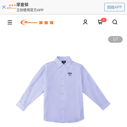
摩曼頓
開啟APP
立刻使用官方APP
0
1
/
7