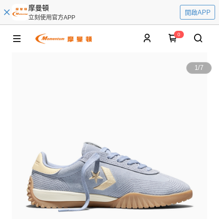
摩曼頓
開啟APP
立刻使用官方APP
0
1
/
7