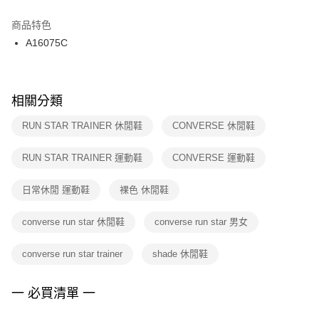
結帳頁面，進行簡訊認證並確認金額後，即可完成結帳。
２．訂單成立數日內，您將收到繳費通知簡訊。
商品特色
付款後門市自取
３．收到繳費通知簡訊後14天內，點擊此簡訊中的連結，可透過四大超商／
A16075C
每筆NT$100，滿NT$1,500(含以上)免運費
ATM／網路銀行／等多元方式進行付款，方視為交易完成。
※ 請注意：結帳手續完成當下不需立刻繳費，但若您需要取消訂單，請聯絡
購買商品的店家。未經商家同意取消之訂單仍視為有效，需透過AFTEE先享
後付繳納相關費用。
※ 交易是否成功請以「AFTEE先享後付 」之結帳頁面顯示為準，若有關於
相關分類
是否繳費成功／繳費後需取消欲退款等相關疑問，請聯繫「AFTEE先享後付
客戶支援中心」
https://netprotections.freshdesk.com/support/home
RUN STAR TRAINER 休閒鞋
CONVERSE 休閒鞋
【注意事項】
RUN STAR TRAINER 運動鞋
CONVERSE 運動鞋
１．透過由恩沛科技股份有限公司提供之「AFTEE先享後付」服務完成之交
易，需依本服務之必要範圍內提供個人資料，並將交易相關給付款項請求債
權轉讓予恩沛科技股份有限公司。
日常休閒 運動鞋
裸色 休閒鞋
２．關於個人資料處理事宜，請瀏覽以下網址：
https://aftee.tw/terms/#terms3
converse run star 休閒鞋
converse run star 男女
３．未成年的使用者請事先徵得法定代理人或監護人之同意方可使用
「AFTEE先享後付」，若未經同意申辦者引起之損失，本公司不負相關責
任。
converse run star trainer
shade 休閒鞋
４．使用「AFTEE先享後付」時，將依據個別帳號之用戶狀況，依本公司即
時審查核予不同之上限額度；若仍有額度不足之情形，本公司將視審查結果
請求用戶進行身份認證。
一 必買清單 一
５．嚴禁一人註冊多個帳號或使用他人資訊註冊。若發現惡意使用之情形，
恩沛科技股份有限公司將有權停止該用戶之使用額度並採取法律行動。