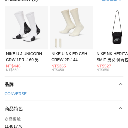
信用卡分期付款
3 期 0 利率 每期
NT$960
21家銀行
合作金庫商業銀行
第一商業銀行
LINE Pay
華南商業銀行
彰化商業銀行
Apple Pay
上海商業儲蓄銀行
台北富邦商業銀行
國泰世華商業銀行
兆豐國際商業銀行
悠遊付
臺灣中小企業銀行
台中商業銀行
NIKE U J UNICORN
NIKE U NK ED CSH
NIKE NK HERIT
匯豐（台灣）商業銀行
華泰商業銀行
CRW 1PR -160 男女
CREW 2P-144
SMIT 男女 側背
全盈+PAY
聯邦商業銀行
遠東國際商業銀行
中統襪 FZ3393100
EMBRDY 男女 短統襪
BA5871010
NT$446
NT$365
NT$527
元大商業銀行
永豐商業銀行
NT$550
NT$450
NT$650
AFTEE先享後付
FZ3073133
玉山商業銀行
星展（台灣）商業銀行
相關說明
台新國際商業銀行
中國信託商業銀行
品牌
【關於「AFTEE先享後付」】
台灣樂天信用卡公司
AFTEE先享後付是「在收到商品之後才付款」的支付方式。 讓您購物簡單
運送方式
CONVERSE
便利好安心！
１．簡單：不需註冊會員、不需綁卡、不需儲值。
7-11取貨(快速到店)
２．便利：只要手機號碼，簡訊認證，即可結帳。
商品特色
每筆NT$100，滿NT$1,500(含以上)免運費
３．安心：先確認商品／服務後，再付款。
商品編號
宅配
【「AFTEE先享後付」結帳流程】
１．於結帳方式選擇「AFTEE先享後付」後，將跳轉至「AFTEE先享後付」
11481776
每筆NT$100，滿NT$1,500(含以上)免運費