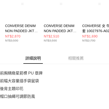
CONVERSE DENIM
CONVERSE DENIM
CONVERSE 女
NON PADDED JKT
NON PADDED JKT
套 10027976-A0
DENIM BLUE 男 其他
DK DENIM BLUE 男女
NT$2,870
NT$2,510
NT$1,690
NT$3,590
NT$3,590
NT$2,790
外套 MCJ411-UHA
休閒外套 UCJ124-
UHD
詳細說明
相關推薦
前胸精緻星箭標 PU 章牌
前幅大容量插手袋鼠袋
後背主題印花
帽口抽繩可調節防風