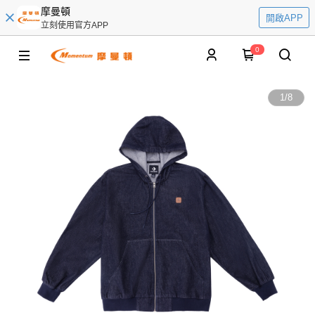
摩曼頓
開啟APP
立刻使用官方APP
0
1
/
8