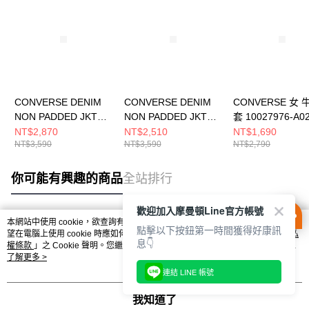
CONVERSE DENIM
CONVERSE DENIM
CONVERSE 女
NON PADDED JKT
NON PADDED JKT
套 10027976-A0
DENIM BLUE 男 其他
DK DENIM BLUE 男女
NT$2,870
NT$2,510
NT$1,690
NT$3,590
NT$3,590
NT$2,790
外套 MCJ411-UHA
休閒外套 UCJ124-
UHD
你可能有興趣的商品
全站排行
歡迎加入摩曼頓Line官方帳號
本網站中使用 cookie，欲查詢有關本網站使用 cookie 方式之詳情，及若您不希
點擊以下按鈕第一時間獲得好康訊
熱門標籤
望在電腦上使用 cookie 時應如何變更電腦的 cookie 設定，請參閱本網站「
隱私
息👇
權條款
」之 Cookie 聲明。您繼續使用本網站即表示您同意本公司得按本網站使
用條款之 Cookie 聲明使用 cookie。
了解更多 >
連結 LINE 帳號
我知道了