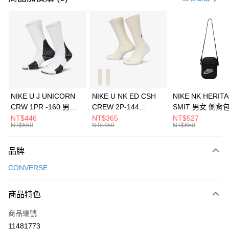
信用卡分期付款
3 期 0 利率 每期
NT$1,196
21家銀行
合作金庫商業銀行
第一商業銀行
LINE Pay
華南商業銀行
彰化商業銀行
Apple Pay
上海商業儲蓄銀行
台北富邦商業銀行
國泰世華商業銀行
兆豐國際商業銀行
悠遊付
臺灣中小企業銀行
台中商業銀行
NIKE U J UNICORN
NIKE U NK ED CSH
NIKE NK HERIT
匯豐（台灣）商業銀行
華泰商業銀行
CRW 1PR -160 男女
CREW 2P-144
SMIT 男女 側背
全盈+PAY
聯邦商業銀行
遠東國際商業銀行
中統襪 FZ3393100
EMBRDY 男女 短統襪
BA5871010
NT$446
NT$365
NT$527
元大商業銀行
永豐商業銀行
NT$550
NT$450
NT$650
AFTEE先享後付
FZ3073133
玉山商業銀行
星展（台灣）商業銀行
相關說明
台新國際商業銀行
中國信託商業銀行
品牌
【關於「AFTEE先享後付」】
台灣樂天信用卡公司
AFTEE先享後付是「在收到商品之後才付款」的支付方式。 讓您購物簡單
運送方式
CONVERSE
便利好安心！
１．簡單：不需註冊會員、不需綁卡、不需儲值。
7-11取貨(快速到店)
２．便利：只要手機號碼，簡訊認證，即可結帳。
商品特色
每筆NT$100，滿NT$1,500(含以上)免運費
３．安心：先確認商品／服務後，再付款。
商品編號
宅配
【「AFTEE先享後付」結帳流程】
１．於結帳方式選擇「AFTEE先享後付」後，將跳轉至「AFTEE先享後付」
11481773
每筆NT$100，滿NT$1,500(含以上)免運費