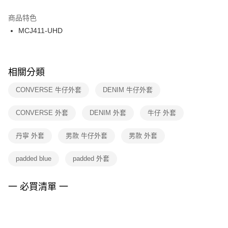
結帳頁面，進行簡訊認證並確認金額後，即可完成結帳。
２．訂單成立數日內，您將收到繳費通知簡訊。
商品特色
付款後門市自取
３．收到繳費通知簡訊後14天內，點擊此簡訊中的連結，可透過四大超商／
MCJ411-UHD
每筆NT$100，滿NT$1,500(含以上)免運費
ATM／網路銀行／等多元方式進行付款，方視為交易完成。
※ 請注意：結帳手續完成當下不需立刻繳費，但若您需要取消訂單，請聯絡
購買商品的店家。未經商家同意取消之訂單仍視為有效，需透過AFTEE先享
後付繳納相關費用。
※ 交易是否成功請以「AFTEE先享後付 」之結帳頁面顯示為準，若有關於
相關分類
是否繳費成功／繳費後需取消欲退款等相關疑問，請聯繫「AFTEE先享後付
客戶支援中心」
https://netprotections.freshdesk.com/support/home
CONVERSE 牛仔外套
DENIM 牛仔外套
【注意事項】
CONVERSE 外套
DENIM 外套
牛仔 外套
１．透過由恩沛科技股份有限公司提供之「AFTEE先享後付」服務完成之交
易，需依本服務之必要範圍內提供個人資料，並將交易相關給付款項請求債
權轉讓予恩沛科技股份有限公司。
丹寧 外套
男款 牛仔外套
男款 外套
２．關於個人資料處理事宜，請瀏覽以下網址：
https://aftee.tw/terms/#terms3
padded blue
padded 外套
３．未成年的使用者請事先徵得法定代理人或監護人之同意方可使用
「AFTEE先享後付」，若未經同意申辦者引起之損失，本公司不負相關責
任。
一 必買清單 一
４．使用「AFTEE先享後付」時，將依據個別帳號之用戶狀況，依本公司即
時審查核予不同之上限額度；若仍有額度不足之情形，本公司將視審查結果
請求用戶進行身份認證。
５．嚴禁一人註冊多個帳號或使用他人資訊註冊。若發現惡意使用之情形，
恩沛科技股份有限公司將有權停止該用戶之使用額度並採取法律行動。