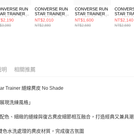
ONVERSE RUN
CONVERSE RUN
CONVERSE RUN
CONVERS
AR TRAINER
STAR TRAINER
STAR TRAINER
STAR TR
X 低筒 流星復古
OX 低筒 流星復古
OX 低筒 流星復古
OX 低筒
$2,190
NT$2,010
NT$1,600
NT$2,140
動鞋 休閒鞋 男
運動鞋 男女 休閒
運動鞋 男女 休閒
運動鞋 休
$3,080
NT$2,880
NT$2,680
NT$2,680
 女鞋 米/銀色
鞋 A12196C
鞋 A15069C
鞋 女鞋 咖
5189C
A15738C
說明
相關推薦
tar Trainer 縫線麂皮 No Shade
展現洗練風格」
配色、細緻的縫線與復古麂皮細節相互融合，打造經典又兼具潮
用雙色水洗處理的麂皮材質，完成復古氛圍