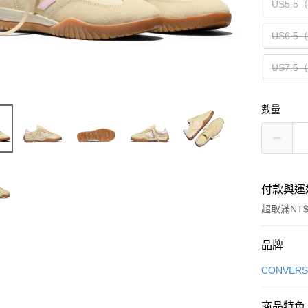
US5.5
US6.5
US7.5
數量
付款與運
超取滿NT$
付款方式
品牌
信用卡一
CONVERS
信用卡分
商品特色