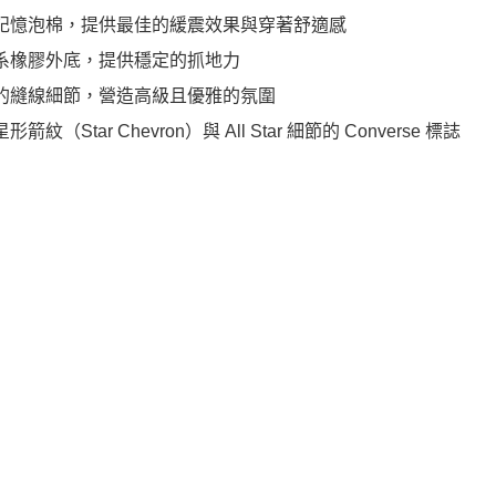
重記憶泡棉，提供最佳的緩震效果與穿著舒適感
色系橡膠外底，提供穩定的抓地力
緻的縫線細節，營造高級且優雅的氛圍
形箭紋（Star Chevron）與 All Star 細節的 Converse 標誌