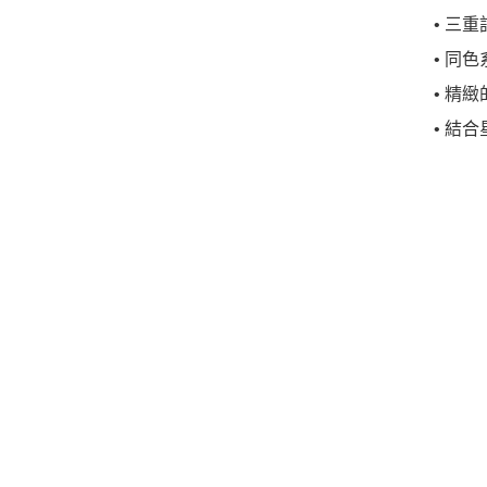
• 三
• 同
• 精
• 結合星