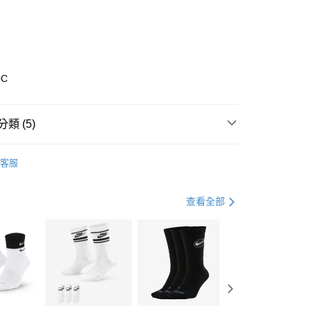
0 利率 每期
NT$893
21家銀行
庫商業銀行
第一商業銀行
業銀行
彰化商業銀行
業儲蓄銀行
台北富邦商業銀行
華商業銀行
兆豐國際商業銀行
0C
小企業銀行
台中商業銀行
台灣）商業銀行
華泰商業銀行
業銀行
遠東國際商業銀行
類 (5)
業銀行
永豐商業銀行
享後付
業銀行
星展（台灣）商業銀行
nverse
全系列鞋款
客服
際商業銀行
中國信託商業銀行
FTEE先享後付」】
鞋類
休閒鞋
天信用卡公司
先享後付是「在收到商品之後才付款」的支付方式。 讓您購物簡單
心！
鞋類
休閒鞋
查看全部
：不需註冊會員、不需綁卡、不需儲值。
：只要手機號碼，簡訊認證，即可結帳。
休閒戶外
鞋
(快速到店)
：先確認商品／服務後，再付款。
00，滿NT$1,500(含以上)免運費
兒童/青少年｜鞋服6折起
EE先享後付」結帳流程】
方式選擇「AFTEE先享後付」後，將跳轉至「AFTEE先享後
頁面，進行簡訊認證並確認金額後，即可完成結帳。
00，滿NT$1,500(含以上)免運費
成立數日內，您將收到繳費通知簡訊。
費通知簡訊後14天內，點擊此簡訊中的連結，可透過四大超商