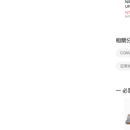
NI
U
1P
NT
統
NT
相關
CON
日常
一 必