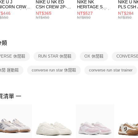
付款後門
KE U J
NIKE U NK ED
NIKE NK
NIKE U N
／ATM／
NICORN CRW
CSH CREW 2P-
HERITAGE S
PLS CSH 
每筆NT$1
※ 請注意
R -160 男女 中
144 EMBRDY 男
SMIT 男女 側背包
144 DBL
$446
NT$365
NT$527
NT$284
絡購買商品
襪 FZ3393100
女 短統襪
BA5871010
襪 DH405
$550
NT$450
NT$650
NT$350
先享後付
FZ3073133
※ 交易是
是否繳費成
付客戶支
分類
【注意事
１．透過由
VERSE 休閒鞋
RUN STAR 休閒鞋
OX 休閒鞋
CONVERS
交易，需
求債權轉
２．關於
休閒 運動鞋
converse run star 休閒鞋
converse run star trainer
https://aft
３．未成
「AFTE
任。
買清單 一
４．使用「
即時審查
結果請求
５．嚴禁
形，恩沛
動。