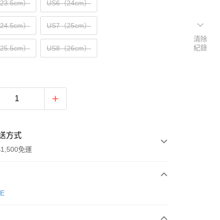
（23.5cm）
US6（24cm）
（24.5cm）
US7（25cm）
清除
紀錄
（25.5cm）
US8（26cm）
送方式
1,500免運
次付款
E
期付款