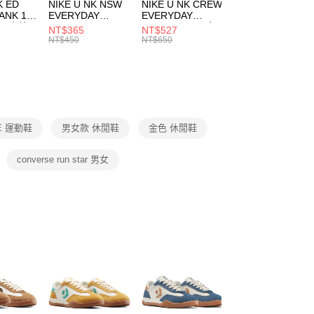
市自取
K ED
NIKE U NK NSW
NIKE U NK CREW
NIKE U NK
網路銀行／等多元方式進行付款，方視為交易完成。
ANK 1P
EVERYDAY
EVERYDAY
EVERYDAY LTW
00，滿NT$1,500(含以上)免運費
：結帳手續完成當下不需立刻繳費，但若您需要取消訂單，請聯
 男 中統
ESSENTIAL CR
BBALL 3PR 男女
ANKLE 3PR 男女
NT$365
NT$527
NT$365
的店家。未經商家同意取消之訂單仍視為有效，需透過AFTEE
8104
男女 短統襪
長統襪
踝襪 SX7677010
NT$450
NT$650
NT$450
繳納相關費用。
DX5089103
DA2123010
否成功請以「AFTEE先享後付 」之結帳頁面顯示為準，若有關於
功／繳費後需取消欲退款等相關疑問，請聯繫「AFTEE先享後
援中心」
https://netprotections.freshdesk.com/support/home
項】
恩沛科技股份有限公司提供之「AFTEE先享後付」服務完成之
E 運動鞋
男女款 休閒鞋
金色 休閒鞋
依本服務之必要範圍內提供個人資料，並將交易相關給付款項請
讓予恩沛科技股份有限公司。
個人資料處理事宜，請瀏覽以下網址：
converse run star 男女
ee.tw/terms/#terms3
年的使用者請事先徵得法定代理人或監護人之同意方可使用
E先享後付」，若未經同意申辦者引起之損失，本公司不負相關責
AFTEE先享後付」時，將依據個別帳號之用戶狀況，依本公司
核予不同之上限額度；若仍有額度不足之情形，本公司將視審查
用戶進行身份認證。
一人註冊多個帳號或使用他人資訊註冊。若發現惡意使用之情
科技股份有限公司將有權停止該用戶之使用額度並採取法律行