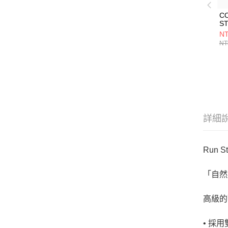
C
ST
O
NT
運
NT
鞋
A1
詳細
Run S
「自然
高級的
• 採