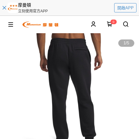
摩曼頓
開啟APP
立刻使用官方APP
0
1
/
5