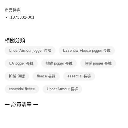
結帳頁面，進行簡訊認證並確認金額後，即可完成結帳。
２．訂單成立數日內，您將收到繳費通知簡訊。
商品特色
付款後門市自取
３．收到繳費通知簡訊後14天內，點擊此簡訊中的連結，可透過四大超商／
1373882-001
每筆NT$100，滿NT$1,500(含以上)免運費
ATM／網路銀行／等多元方式進行付款，方視為交易完成。
※ 請注意：結帳手續完成當下不需立刻繳費，但若您需要取消訂單，請聯絡
購買商品的店家。未經商家同意取消之訂單仍視為有效，需透過AFTEE先享
後付繳納相關費用。
※ 交易是否成功請以「AFTEE先享後付 」之結帳頁面顯示為準，若有關於
相關分類
是否繳費成功／繳費後需取消欲退款等相關疑問，請聯繫「AFTEE先享後付
客戶支援中心」
https://netprotections.freshdesk.com/support/home
Under Armour jogger 長褲
Essential Fleece jogger 長褲
【注意事項】
UA jogger 長褲
抓絨 jogger 長褲
保暖 jogger 長褲
１．透過由恩沛科技股份有限公司提供之「AFTEE先享後付」服務完成之交
易，需依本服務之必要範圍內提供個人資料，並將交易相關給付款項請求債
權轉讓予恩沛科技股份有限公司。
抓絨 保暖
fleece 長褲
essential 長褲
２．關於個人資料處理事宜，請瀏覽以下網址：
https://aftee.tw/terms/#terms3
essential fleece
Under Armour 長褲
３．未成年的使用者請事先徵得法定代理人或監護人之同意方可使用
「AFTEE先享後付」，若未經同意申辦者引起之損失，本公司不負相關責
任。
一 必買清單 一
４．使用「AFTEE先享後付」時，將依據個別帳號之用戶狀況，依本公司即
時審查核予不同之上限額度；若仍有額度不足之情形，本公司將視審查結果
請求用戶進行身份認證。
５．嚴禁一人註冊多個帳號或使用他人資訊註冊。若發現惡意使用之情形，
恩沛科技股份有限公司將有權停止該用戶之使用額度並採取法律行動。