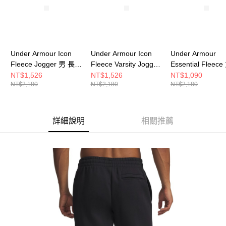
Under Armour Icon
Under Armour Icon
Under Armour
Fleece Jogger 男 長褲
Fleece Varsity Jogger
Essential Fleec
1373882-013
女 長褲 6010981-001
袖上衣 1373032-
NT$1,526
NT$1,526
NT$1,090
NT$2,180
NT$2,180
NT$2,180
詳細說明
相關推薦