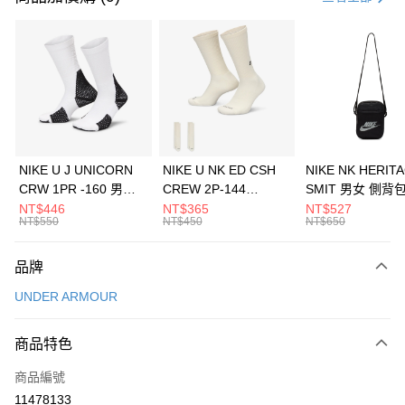
信用卡分期付款
3 期 0 利率 每期
NT$726
21家銀行
合作金庫商業銀行
第一商業銀行
LINE Pay
華南商業銀行
彰化商業銀行
Apple Pay
上海商業儲蓄銀行
台北富邦商業銀行
國泰世華商業銀行
兆豐國際商業銀行
悠遊付
臺灣中小企業銀行
台中商業銀行
NIKE U J UNICORN
NIKE U NK ED CSH
NIKE NK HERIT
匯豐（台灣）商業銀行
華泰商業銀行
CRW 1PR -160 男女
CREW 2P-144
SMIT 男女 側背
全盈+PAY
聯邦商業銀行
遠東國際商業銀行
中統襪 FZ3393100
EMBRDY 男女 短統襪
BA5871010
NT$446
NT$365
NT$527
元大商業銀行
永豐商業銀行
NT$550
NT$450
NT$650
AFTEE先享後付
FZ3073133
玉山商業銀行
星展（台灣）商業銀行
相關說明
台新國際商業銀行
中國信託商業銀行
品牌
【關於「AFTEE先享後付」】
台灣樂天信用卡公司
AFTEE先享後付是「在收到商品之後才付款」的支付方式。 讓您購物簡單
運送方式
UNDER ARMOUR
便利好安心！
１．簡單：不需註冊會員、不需綁卡、不需儲值。
7-11取貨(快速到店)
２．便利：只要手機號碼，簡訊認證，即可結帳。
商品特色
每筆NT$100，滿NT$1,500(含以上)免運費
３．安心：先確認商品／服務後，再付款。
商品編號
宅配
【「AFTEE先享後付」結帳流程】
１．於結帳方式選擇「AFTEE先享後付」後，將跳轉至「AFTEE先享後付」
11478133
每筆NT$100，滿NT$1,500(含以上)免運費