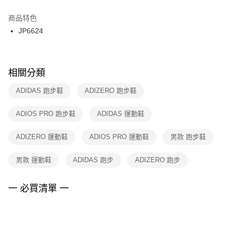
結帳頁面，進行簡訊認證並確認金額後，即可完成結帳。
２．訂單成立數日內，您將收到繳費通知簡訊。
商品特色
付款後門市自取
３．收到繳費通知簡訊後14天內，點擊此簡訊中的連結，可透過四大超商／
JP6624
每筆NT$100，滿NT$1,500(含以上)免運費
ATM／網路銀行／等多元方式進行付款，方視為交易完成。
※ 請注意：結帳手續完成當下不需立刻繳費，但若您需要取消訂單，請聯絡
購買商品的店家。未經商家同意取消之訂單仍視為有效，需透過AFTEE先享
後付繳納相關費用。
※ 交易是否成功請以「AFTEE先享後付 」之結帳頁面顯示為準，若有關於
相關分類
是否繳費成功／繳費後需取消欲退款等相關疑問，請聯繫「AFTEE先享後付
客戶支援中心」
https://netprotections.freshdesk.com/support/home
ADIDAS 跑步鞋
ADIZERO 跑步鞋
【注意事項】
ADIOS PRO 跑步鞋
ADIDAS 運動鞋
１．透過由恩沛科技股份有限公司提供之「AFTEE先享後付」服務完成之交
易，需依本服務之必要範圍內提供個人資料，並將交易相關給付款項請求債
權轉讓予恩沛科技股份有限公司。
ADIZERO 運動鞋
ADIOS PRO 運動鞋
男款 跑步鞋
２．關於個人資料處理事宜，請瀏覽以下網址：
https://aftee.tw/terms/#terms3
男款 運動鞋
ADIDAS 跑步
ADIZERO 跑步
３．未成年的使用者請事先徵得法定代理人或監護人之同意方可使用
「AFTEE先享後付」，若未經同意申辦者引起之損失，本公司不負相關責
任。
一 必買清單 一
４．使用「AFTEE先享後付」時，將依據個別帳號之用戶狀況，依本公司即
時審查核予不同之上限額度；若仍有額度不足之情形，本公司將視審查結果
請求用戶進行身份認證。
５．嚴禁一人註冊多個帳號或使用他人資訊註冊。若發現惡意使用之情形，
恩沛科技股份有限公司將有權停止該用戶之使用額度並採取法律行動。