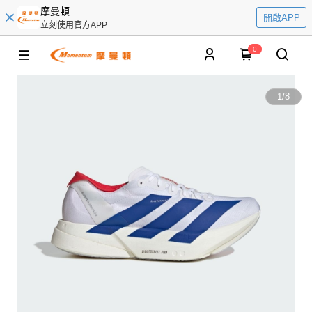
摩曼頓
開啟APP
立刻使用官方APP
0
1
/
8