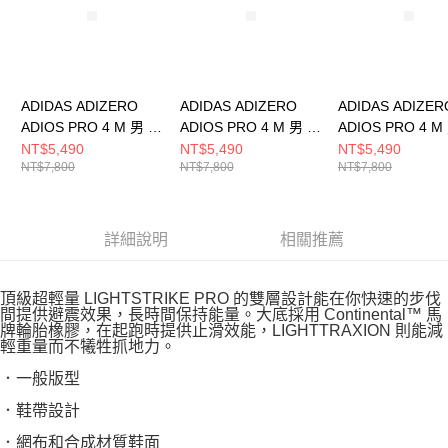
ADIDAS ADIZERO
ADIDAS ADIZERO
ADIDAS ADIZER
ADIOS PRO 4 M 男 跑
ADIOS PRO 4 M 男 跑
ADIOS PRO 4 M
步鞋 JR6369
步鞋 HQ7411
步鞋 JP6623
NT$5,490
NT$5,490
NT$5,490
NT$7,800
NT$7,800
NT$7,800
詳細說明
相關推薦
頂級超輕量 LIGHTSTRIKE PRO 的雙層設計能在你快速的步伐
間提供避震效果，長時間保持能量。大底採用 Continental™ 馬
牌輪胎橡膠，在起跑時提供止滑效能，LIGHTTRAXION 則能減
輕重量而不犧牲抓地力。
．一般版型
．鞋帶設計
．網布和合成材質鞋面