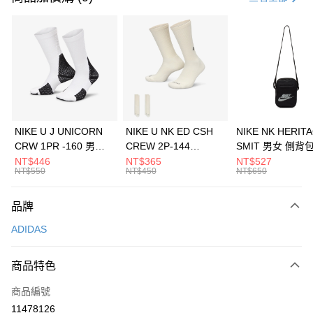
信用卡分期付款
3 期 0 利率 每期
NT$2,600
21家銀行
合作金庫商業銀行
第一商業銀行
LINE Pay
華南商業銀行
彰化商業銀行
Apple Pay
上海商業儲蓄銀行
台北富邦商業銀行
國泰世華商業銀行
兆豐國際商業銀行
悠遊付
臺灣中小企業銀行
台中商業銀行
NIKE U J UNICORN
NIKE U NK ED CSH
NIKE NK HERIT
匯豐（台灣）商業銀行
華泰商業銀行
CRW 1PR -160 男女
CREW 2P-144
SMIT 男女 側背
全盈+PAY
聯邦商業銀行
遠東國際商業銀行
中統襪 FZ3393100
EMBRDY 男女 短統襪
BA5871010
NT$446
NT$365
NT$527
元大商業銀行
永豐商業銀行
NT$550
NT$450
NT$650
AFTEE先享後付
FZ3073133
玉山商業銀行
星展（台灣）商業銀行
相關說明
台新國際商業銀行
中國信託商業銀行
品牌
【關於「AFTEE先享後付」】
台灣樂天信用卡公司
AFTEE先享後付是「在收到商品之後才付款」的支付方式。 讓您購物簡單
運送方式
ADIDAS
便利好安心！
１．簡單：不需註冊會員、不需綁卡、不需儲值。
7-11取貨(快速到店)
２．便利：只要手機號碼，簡訊認證，即可結帳。
商品特色
每筆NT$100，滿NT$1,500(含以上)免運費
３．安心：先確認商品／服務後，再付款。
商品編號
宅配
【「AFTEE先享後付」結帳流程】
１．於結帳方式選擇「AFTEE先享後付」後，將跳轉至「AFTEE先享後付」
11478126
每筆NT$100，滿NT$1,500(含以上)免運費