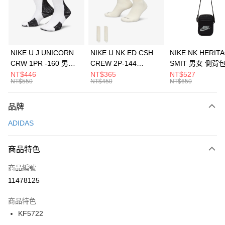
合作金庫商業銀行
第一商業銀行
LINE Pay
華南商業銀行
彰化商業銀行
Apple Pay
上海商業儲蓄銀行
台北富邦商業銀行
國泰世華商業銀行
兆豐國際商業銀行
悠遊付
臺灣中小企業銀行
台中商業銀行
NIKE U J UNICORN
NIKE U NK ED CSH
NIKE NK HERIT
匯豐（台灣）商業銀行
華泰商業銀行
CRW 1PR -160 男女
CREW 2P-144
SMIT 男女 側背
全盈+PAY
聯邦商業銀行
遠東國際商業銀行
中統襪 FZ3393100
EMBRDY 男女 短統襪
BA5871010
NT$446
NT$365
NT$527
元大商業銀行
永豐商業銀行
NT$550
NT$450
NT$650
AFTEE先享後付
FZ3073133
玉山商業銀行
星展（台灣）商業銀行
相關說明
台新國際商業銀行
中國信託商業銀行
品牌
【關於「AFTEE先享後付」】
台灣樂天信用卡公司
AFTEE先享後付是「在收到商品之後才付款」的支付方式。 讓您購物簡單
運送方式
ADIDAS
便利好安心！
１．簡單：不需註冊會員、不需綁卡、不需儲值。
7-11取貨(快速到店)
２．便利：只要手機號碼，簡訊認證，即可結帳。
商品特色
每筆NT$100，滿NT$1,500(含以上)免運費
３．安心：先確認商品／服務後，再付款。
商品編號
宅配
【「AFTEE先享後付」結帳流程】
１．於結帳方式選擇「AFTEE先享後付」後，將跳轉至「AFTEE先享後付」
11478125
每筆NT$100，滿NT$1,500(含以上)免運費
結帳頁面，進行簡訊認證並確認金額後，即可完成結帳。
２．訂單成立數日內，您將收到繳費通知簡訊。
商品特色
付款後門市自取
３．收到繳費通知簡訊後14天內，點擊此簡訊中的連結，可透過四大超商／
KF5722
每筆NT$100，滿NT$1,500(含以上)免運費
ATM／網路銀行／等多元方式進行付款，方視為交易完成。
※ 請注意：結帳手續完成當下不需立刻繳費，但若您需要取消訂單，請聯絡