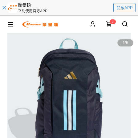
摩曼頓
開啟APP
立刻使用官方APP
0
1
/
6