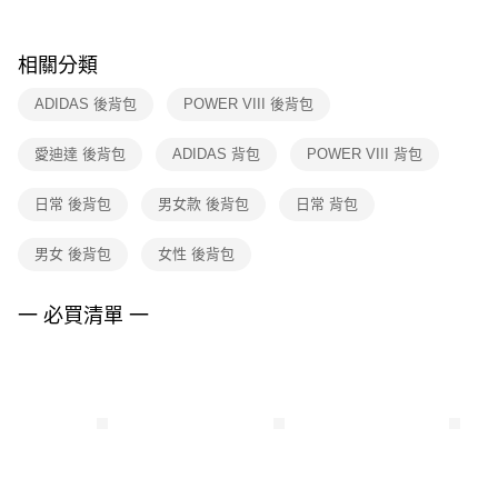
購買商品的店家。未經商家同意取消之訂單仍視為有效，需透過AFTEE先享
後付繳納相關費用。
※ 交易是否成功請以「AFTEE先享後付 」之結帳頁面顯示為準，若有關於
相關分類
是否繳費成功／繳費後需取消欲退款等相關疑問，請聯繫「AFTEE先享後付
客戶支援中心」
https://netprotections.freshdesk.com/support/home
ADIDAS 後背包
POWER VIII 後背包
【注意事項】
愛迪達 後背包
ADIDAS 背包
POWER VIII 背包
１．透過由恩沛科技股份有限公司提供之「AFTEE先享後付」服務完成之交
易，需依本服務之必要範圍內提供個人資料，並將交易相關給付款項請求債
權轉讓予恩沛科技股份有限公司。
日常 後背包
男女款 後背包
日常 背包
２．關於個人資料處理事宜，請瀏覽以下網址：
https://aftee.tw/terms/#terms3
男女 後背包
女性 後背包
３．未成年的使用者請事先徵得法定代理人或監護人之同意方可使用
「AFTEE先享後付」，若未經同意申辦者引起之損失，本公司不負相關責
任。
一 必買清單 一
４．使用「AFTEE先享後付」時，將依據個別帳號之用戶狀況，依本公司即
時審查核予不同之上限額度；若仍有額度不足之情形，本公司將視審查結果
請求用戶進行身份認證。
５．嚴禁一人註冊多個帳號或使用他人資訊註冊。若發現惡意使用之情形，
恩沛科技股份有限公司將有權停止該用戶之使用額度並採取法律行動。