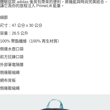
體驗這款 adidas 後背包帶來的便利，將機能與時尚完美結合，
讓它為你的旅程注入 PrimeLift 能量。
細節
尺寸：47 公分 x 30 公分
容量：26.5 公升
100% 聚酯纖維（100% 再生材質）
側邊水壺口袋
前方拉鍊口袋
外部筆電隔層
側邊壓縮繩
網布背板
側邊壓縮繩