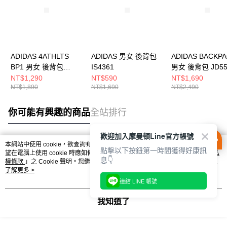
ADIDAS 4ATHLTS
ADIDAS 男女 後背包
ADIDAS BACKP
BP1 男女 後背包
IS4361
男女 後背包 JD55
JL6155
NT$1,290
NT$590
NT$1,690
NT$1,890
NT$1,690
NT$2,490
你可能有興趣的商品
全站排行
歡迎加入摩曼頓Line官方帳號
本網站中使用 cookie，欲查詢有關本網站使用 cookie 方式之詳情，及若您不希
點擊以下按鈕第一時間獲得好康訊
熱門標籤
望在電腦上使用 cookie 時應如何變更電腦的 cookie 設定，請參閱本網站「
隱私
息👇
權條款
」之 Cookie 聲明。您繼續使用本網站即表示您同意本公司得按本網站使
用條款之 Cookie 聲明使用 cookie。
了解更多 >
連結 LINE 帳號
我知道了