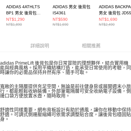
ADIDAS 4ATHLTS
ADIDAS 男女 後背包
ADIDAS BACKP
BP1 男女 後背包
IS4361
男女 後背包 JD55
JL6155
NT$1,290
NT$590
NT$1,690
NT$1,890
NT$1,690
NT$2,490
詳細說明
相關推薦
adidas PrimeLift 後背包是你日常冒險的理想夥伴，結合實用機
能與經典風格。採用平織結構打造，能承受日常使用的考驗，同
時讓你的必需品保持井然有序、隨手可取。
寬敞的主隔層提供充足空間，無論是前往健身房或展開週末小旅
行，都能輕鬆收納裝備。外部筆電隔層可安全收納電子設備，側
邊口袋方便放置水壺，隨時取用。
舒適性同樣重要，網布背板設計有助於通風，讓你在移動中保持
舒適。可調式側邊壓縮繩可依需求調整貼合度，讓後背包穩固貼
身。