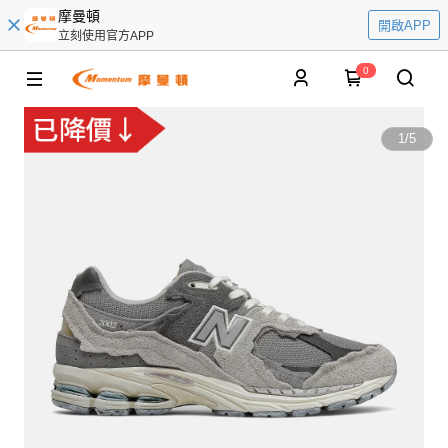
摩曼頓
開啟APP
立刻使用官方APP
0
1
/
5