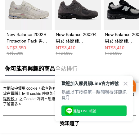
New Balance 2002R
New Balance 2002R
New Balance 20
Protection Pack 男女
男女 休閒鞋
男女 休閒鞋
休閒鞋 M2002RDC-D
U2002RH-D
U2002RQ-D
NT$3,550
NT$3,410
NT$3,410
NT$5,080
NT$4,880
NT$4,880
你可能有興趣的商品
全站排行
歡迎加入摩曼頓Line官方帳號
本網站中使用 cookie，欲查詢有關本網站使用 cookie 方式之詳情，及若您不希
點擊以下按鈕第一時間獲得好康訊
熱門標籤
望在電腦上使用 cookie 時應如何變更電腦的 cookie 設定，請參閱本網站「
隱私
息👇
權條款
」之 Cookie 聲明。您繼續使用本網站即表示您同意本公司得按本網站使
用條款之 Cookie 聲明使用 cookie。
了解更多 >
連結 LINE 帳號
我知道了