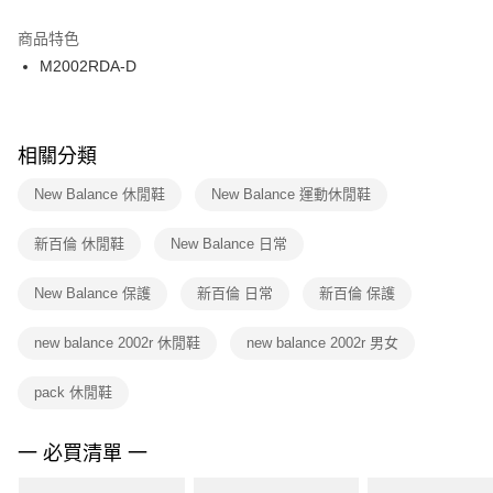
結帳頁面，進行簡訊認證並確認金額後，即可完成結帳。
２．訂單成立數日內，您將收到繳費通知簡訊。
商品特色
付款後門市自取
３．收到繳費通知簡訊後14天內，點擊此簡訊中的連結，可透過四大超商／
M2002RDA-D
每筆NT$100，滿NT$1,500(含以上)免運費
ATM／網路銀行／等多元方式進行付款，方視為交易完成。
※ 請注意：結帳手續完成當下不需立刻繳費，但若您需要取消訂單，請聯絡
購買商品的店家。未經商家同意取消之訂單仍視為有效，需透過AFTEE先享
後付繳納相關費用。
※ 交易是否成功請以「AFTEE先享後付 」之結帳頁面顯示為準，若有關於
相關分類
是否繳費成功／繳費後需取消欲退款等相關疑問，請聯繫「AFTEE先享後付
客戶支援中心」
https://netprotections.freshdesk.com/support/home
New Balance 休閒鞋
New Balance 運動休閒鞋
【注意事項】
新百倫 休閒鞋
New Balance 日常
１．透過由恩沛科技股份有限公司提供之「AFTEE先享後付」服務完成之交
易，需依本服務之必要範圍內提供個人資料，並將交易相關給付款項請求債
權轉讓予恩沛科技股份有限公司。
New Balance 保護
新百倫 日常
新百倫 保護
２．關於個人資料處理事宜，請瀏覽以下網址：
https://aftee.tw/terms/#terms3
new balance 2002r 休閒鞋
new balance 2002r 男女
３．未成年的使用者請事先徵得法定代理人或監護人之同意方可使用
「AFTEE先享後付」，若未經同意申辦者引起之損失，本公司不負相關責
任。
pack 休閒鞋
４．使用「AFTEE先享後付」時，將依據個別帳號之用戶狀況，依本公司即
時審查核予不同之上限額度；若仍有額度不足之情形，本公司將視審查結果
請求用戶進行身份認證。
一 必買清單 一
５．嚴禁一人註冊多個帳號或使用他人資訊註冊。若發現惡意使用之情形，
恩沛科技股份有限公司將有權停止該用戶之使用額度並採取法律行動。