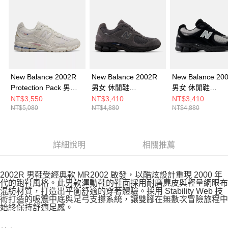
New Balance 2002R
New Balance 2002R
New Balance 20
Protection Pack 男女
男女 休閒鞋
男女 休閒鞋
休閒鞋 M2002RDC-D
U2002RH-D
U2002RQ-D
NT$3,550
NT$3,410
NT$3,410
NT$5,080
NT$4,880
NT$4,880
詳細說明
相關推薦
2002R 男鞋受經典款 MR2002 啟發，以酷炫設計重現 2000 年
代的跑鞋風格。此男款運動鞋的鞋面採用耐磨麂皮與輕量網眼布
混紡材質，打造出平衡舒適的穿著體驗。採用 Stability Web 技
術打造的吸震中底與足弓支撐系統，讓雙腳在無數次冒險旅程中
始終保持舒適足感。