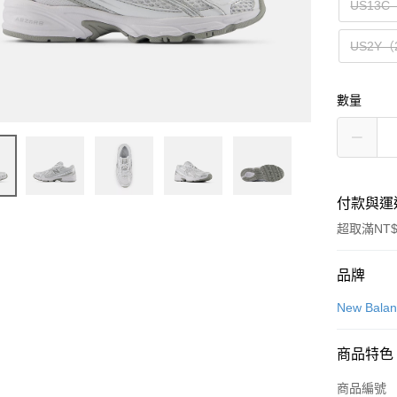
US13C
US2Y（
數量
付款與運
超取滿NT$
付款方式
品牌
信用卡一
New Bala
信用卡分
商品特色
3 期 
商品編號
合作金