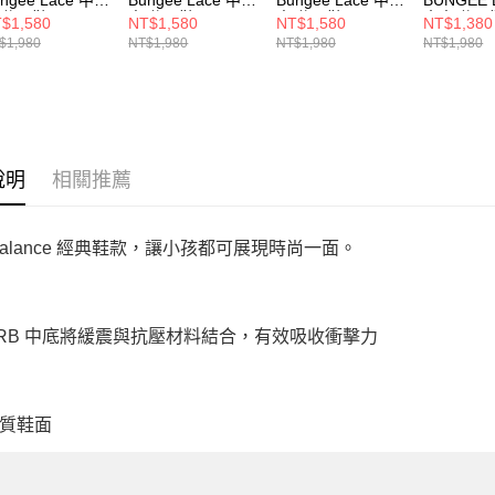
 休閒鞋
童 休閒鞋
童 休閒鞋
大童 休閒
$1,580
NT$1,580
NT$1,580
NT$1,380
7409KQ-W
P7406V1-W
P7404ZL-W
PZ740BO
$1,980
NT$1,980
NT$1,980
NT$1,980
說明
相關推薦
 Balance 經典鞋款，讓小孩都可展現時尚一面。
ORB 中底將緩震與抗壓材料結合，有效吸收衝擊力
質鞋面