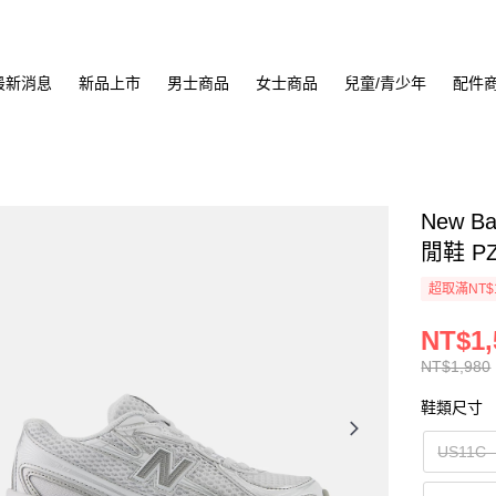
最新消息
新品上市
男士商品
女士商品
兒童/青少年
配件
New B
閒鞋 P
超取滿NT$
NT$1,
NT$1,980
鞋類尺寸
US11C