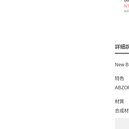
童
NT
P
NT
詳細
New
特色
ABZ
材質
合成材