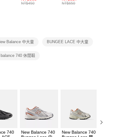
的店家。未經商家同意取消之訂單仍視為有效，需透過AFTEE
8104
男女 短統襪
長統襪
踝襪 SX7677010
NT$450
NT$650
NT$450
繳納相關費用。
DX5089103
DA2123010
否成功請以「AFTEE先享後付 」之結帳頁面顯示為準，若有關於
功／繳費後需取消欲退款等相關疑問，請聯繫「AFTEE先享後
援中心」
https://netprotections.freshdesk.com/support/home
項】
恩沛科技股份有限公司提供之「AFTEE先享後付」服務完成之
New Balance 中大童
BUNGEE LACE 中大童
依本服務之必要範圍內提供個人資料，並將交易相關給付款項請
讓予恩沛科技股份有限公司。
個人資料處理事宜，請瀏覽以下網址：
 balance 740 休閒鞋
ee.tw/terms/#terms3
年的使用者請事先徵得法定代理人或監護人之同意方可使用
E先享後付」，若未經同意申辦者引起之損失，本公司不負相關責
AFTEE先享後付」時，將依據個別帳號之用戶狀況，依本公司
核予不同之上限額度；若仍有額度不足之情形，本公司將視審查
用戶進行身份認證。
一人註冊多個帳號或使用他人資訊註冊。若發現惡意使用之情
科技股份有限公司將有權停止該用戶之使用額度並採取法律行
nce 740
New Balance 740
New Balance 740
New Balance 740
LACE 中
Bungee Lace 中大
Bungee Lace 嬰幼
Bungee Lace 嬰