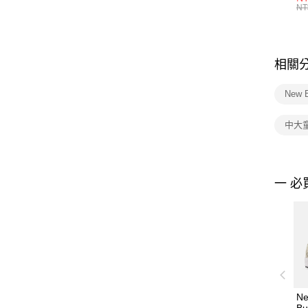
統
NT
相關
New 
中大
一 必
Ne
Bu