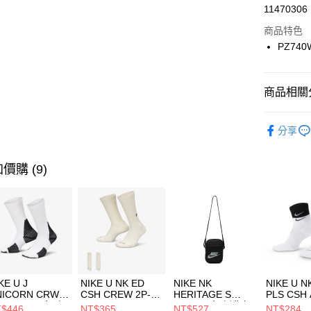
LINE Pay
11470306
華南商
Apple Pay
上海商
商品特色
國泰世
PZ740
悠遊付
臺灣中
匯豐（
全盈+PAY
聯邦商
商品相關分
元大商
AFTEE先
玉山商
品牌
Ne
相關說明
分享
台新國
【關於「A
兒童/青少
台灣樂
AFTEE
便利好安
運動類型
運送方式
價購 (9)
１．簡單
２．便利
促銷活動
7-11取貨
３．安心
每筆NT$1
【「AFT
宅配
１．於結帳
付」結帳
每筆NT$1
２．訂單
３．收到繳
付款後門
KE U J
NIKE U NK ED
NIKE NK
NIKE U N
／ATM／
NICORN CRW
CSH CREW 2P-
HERITAGE S
PLS CSH 
每筆NT$1
※ 請注意
R -160 男女 中
144 EMBRDY 男
SMIT 男女 側背包
144 DBL
$446
NT$365
NT$527
NT$284