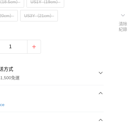
（18.5cm）
US1Y（19cm）
20cm）
US3Y（21cm）
清除
紀錄
送方式
1,500免運
次付款
nce
期付款
0 利率 每期
NT$660
21家銀行
庫商業銀行
第一商業銀行