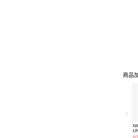
商品加
NI
U
1P
NT