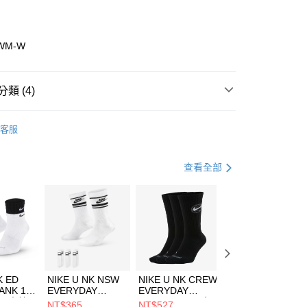
業銀行
彰化商業銀行
業儲蓄銀行
台北富邦商業銀行
華商業銀行
兆豐國際商業銀行
WM-W
小企業銀行
台中商業銀行
台灣）商業銀行
華泰商業銀行
業銀行
遠東國際商業銀行
類 (4)
業銀行
永豐商業銀行
享後付
業銀行
星展（台灣）商業銀行
w Balance
全系列鞋款
客服
際商業銀行
中國信託商業銀行
FTEE先享後付」】
年
鞋類
休閒鞋
天信用卡公司
先享後付是「在收到商品之後才付款」的支付方式。 讓您購物簡單
心！
休閒戶外
鞋
查看全部
：不需註冊會員、不需綁卡、不需儲值。
：只要手機號碼，簡訊認證，即可結帳。
兒童/青少年｜鞋服6折起
(快速到店)
：先確認商品／服務後，再付款。
00，滿NT$1,500(含以上)免運費
EE先享後付」結帳流程】
方式選擇「AFTEE先享後付」後，將跳轉至「AFTEE先享後
頁面，進行簡訊認證並確認金額後，即可完成結帳。
00，滿NT$1,500(含以上)免運費
成立數日內，您將收到繳費通知簡訊。
費通知簡訊後14天內，點擊此簡訊中的連結，可透過四大超商
市自取
K ED
NIKE U NK NSW
NIKE U NK CREW
NIKE U NK
網路銀行／等多元方式進行付款，方視為交易完成。
ANK 1P
EVERYDAY
EVERYDAY
EVERYDAY LTW
00，滿NT$1,500(含以上)免運費
：結帳手續完成當下不需立刻繳費，但若您需要取消訂單，請聯
 男 中統
ESSENTIAL CR
BBALL 3PR 男女
ANKLE 3PR 男女
NT$365
NT$527
NT$365