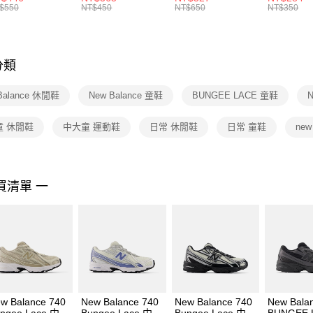
絡購買商品
襪 FZ3393100
女 短統襪
BA5871010
襪 DH405
$550
NT$450
NT$650
NT$350
先享後付
FZ3073133
※ 交易是
是否繳費成
付客戶支
分類
【注意事
１．透過由
Balance 休閒鞋
New Balance 童鞋
BUNGEE LACE 童鞋
交易，需
求債權轉
２．關於
童 休閒鞋
中大童 運動鞋
日常 休閒鞋
日常 童鞋
new
https://aft
３．未成
「AFTE
任。
買清單 一
４．使用「
即時審查
結果請求
５．嚴禁
形，恩沛
動。
w Balance 740
New Balance 740
New Balance 740
New Bala
ngee Lace 中大
Bungee Lace 中大
Bungee Lace 中大
BUNGEE 