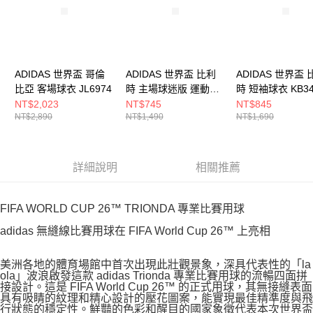
ADIDAS 世界盃 哥倫
ADIDAS 世界盃 比利
ADIDAS 世界盃 
比亞 客場球衣 JL6974
時 主場球迷版 運動短
時 短袖球衣 KB34
褲 JM8385
NT$2,023
NT$745
NT$845
NT$2,890
NT$1,490
NT$1,690
詳細說明
相關推薦
FIFA WORLD CUP 26™ TRIONDA 專業比賽用球
adidas 無縫線比賽用球在 FIFA World Cup 26™ 上亮相
美洲各地的體育場館中首次出現此壯觀景象，深具代表性的「la
ola」波浪啟發這款 adidas Trionda 專業比賽用球的流暢四面拼
接設計。這是 FIFA World Cup 26™ 的正式用球，其無接縫表面
具有吸睛的紋理和精心設計的壓花圖案，能實現最佳精準度與飛
行狀態的穩定性。鮮豔的色彩和醒目的國家象徵代表本次世界盃