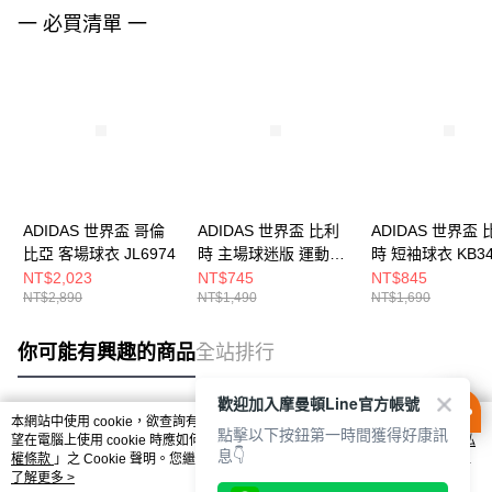
一 必買清單 一
ADIDAS 世界盃 哥倫
ADIDAS 世界盃 比利
ADIDAS 世界盃 
比亞 客場球衣 JL6974
時 主場球迷版 運動短
時 短袖球衣 KB34
褲 JM8385
NT$2,023
NT$745
NT$845
NT$2,890
NT$1,490
NT$1,690
你可能有興趣的商品
全站排行
歡迎加入摩曼頓Line官方帳號
本網站中使用 cookie，欲查詢有關本網站使用 cookie 方式之詳情，及若您不希
點擊以下按鈕第一時間獲得好康訊
熱門標籤
望在電腦上使用 cookie 時應如何變更電腦的 cookie 設定，請參閱本網站「
隱私
息👇
權條款
」之 Cookie 聲明。您繼續使用本網站即表示您同意本公司得按本網站使
用條款之 Cookie 聲明使用 cookie。
了解更多 >