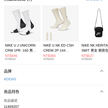
信用卡分期付款
3 期 0 利率 每期
NT$1,563
21家銀行
合作金庫商業銀行
第一商業銀行
LINE Pay
華南商業銀行
彰化商業銀行
Apple Pay
上海商業儲蓄銀行
台北富邦商業銀行
國泰世華商業銀行
兆豐國際商業銀行
悠遊付
臺灣中小企業銀行
台中商業銀行
NIKE U J UNICORN
NIKE U NK ED CSH
NIKE NK HERIT
匯豐（台灣）商業銀行
華泰商業銀行
CRW 1PR -160 男女
CREW 2P-144
SMIT 男女 側背
全盈+PAY
聯邦商業銀行
遠東國際商業銀行
中統襪 FZ3393100
EMBRDY 男女 短統襪
BA5871010
NT$446
NT$365
NT$527
元大商業銀行
永豐商業銀行
NT$550
NT$450
NT$650
AFTEE先享後付
FZ3073133
玉山商業銀行
星展（台灣）商業銀行
相關說明
台新國際商業銀行
中國信託商業銀行
品牌
【關於「AFTEE先享後付」】
台灣樂天信用卡公司
AFTEE先享後付是「在收到商品之後才付款」的支付方式。 讓您購物簡單
運送方式
ADIDAS
便利好安心！
１．簡單：不需註冊會員、不需綁卡、不需儲值。
7-11取貨(快速到店)
２．便利：只要手機號碼，簡訊認證，即可結帳。
商品特色
每筆NT$100，滿NT$1,500(含以上)免運費
３．安心：先確認商品／服務後，再付款。
商品編號
宅配
【「AFTEE先享後付」結帳流程】
１．於結帳方式選擇「AFTEE先享後付」後，將跳轉至「AFTEE先享後付」
11469207
每筆NT$100，滿NT$1,500(含以上)免運費