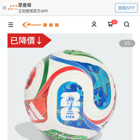
摩曼頓
開啟APP
立刻使用官方APP
0
1
/
5