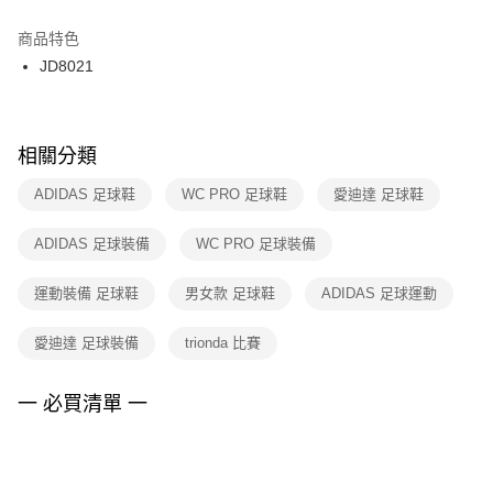
結帳頁面，進行簡訊認證並確認金額後，即可完成結帳。
２．訂單成立數日內，您將收到繳費通知簡訊。
商品特色
付款後門市自取
３．收到繳費通知簡訊後14天內，點擊此簡訊中的連結，可透過四大超商／
JD8021
每筆NT$100，滿NT$1,500(含以上)免運費
ATM／網路銀行／等多元方式進行付款，方視為交易完成。
※ 請注意：結帳手續完成當下不需立刻繳費，但若您需要取消訂單，請聯絡
購買商品的店家。未經商家同意取消之訂單仍視為有效，需透過AFTEE先享
後付繳納相關費用。
※ 交易是否成功請以「AFTEE先享後付 」之結帳頁面顯示為準，若有關於
相關分類
是否繳費成功／繳費後需取消欲退款等相關疑問，請聯繫「AFTEE先享後付
客戶支援中心」
https://netprotections.freshdesk.com/support/home
ADIDAS 足球鞋
WC PRO 足球鞋
愛迪達 足球鞋
【注意事項】
ADIDAS 足球裝備
WC PRO 足球裝備
１．透過由恩沛科技股份有限公司提供之「AFTEE先享後付」服務完成之交
易，需依本服務之必要範圍內提供個人資料，並將交易相關給付款項請求債
權轉讓予恩沛科技股份有限公司。
運動裝備 足球鞋
男女款 足球鞋
ADIDAS 足球運動
２．關於個人資料處理事宜，請瀏覽以下網址：
https://aftee.tw/terms/#terms3
愛迪達 足球裝備
trionda 比賽
３．未成年的使用者請事先徵得法定代理人或監護人之同意方可使用
「AFTEE先享後付」，若未經同意申辦者引起之損失，本公司不負相關責
任。
一 必買清單 一
４．使用「AFTEE先享後付」時，將依據個別帳號之用戶狀況，依本公司即
時審查核予不同之上限額度；若仍有額度不足之情形，本公司將視審查結果
請求用戶進行身份認證。
５．嚴禁一人註冊多個帳號或使用他人資訊註冊。若發現惡意使用之情形，
恩沛科技股份有限公司將有權停止該用戶之使用額度並採取法律行動。