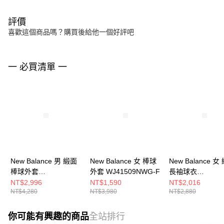
評價
喜歡這個商品嗎？購買後給他一個好評吧
一 必買清單 一
New Balance 男 緞面
New Balance 女 棒球
New Balance 女
棒球外套
外套 WJ41509NWG-F
長袖球衣
MJ6102R7TNV-F
WT61145ILIN-F
NT$2,996
NT$1,590
NT$2,016
NT$4,280
NT$3,980
NT$2,880
你可能有興趣的商品
全站排行