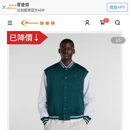
摩曼頓
開啟APP
立刻使用官方APP
0
1
/
5