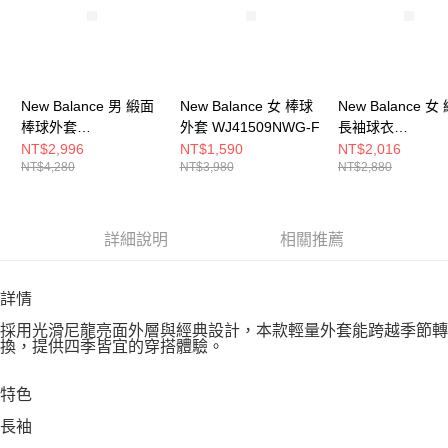
New Balance 男 緞面
New Balance 女 棒球
New Balance 女
棒球外套
外套 WJ41509NWG-F
長袖球衣
MJ6102R7TNV-F
WT61145ILIN-F
NT$2,996
NT$1,590
NT$2,016
NT$4,280
NT$3,980
NT$2,880
詳細說明
相關推薦
詳情
採用光滑尼龍亮面外層與經典設計，本款輕量外套能跨越季節轉
換，提供四季皆宜的穿搭體驗。
特色
長袖