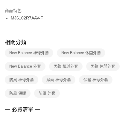
結帳頁面，進行簡訊認證並確認金額後，即可完成結帳。
２．訂單成立數日內，您將收到繳費通知簡訊。
商品特色
付款後門市自取
３．收到繳費通知簡訊後14天內，點擊此簡訊中的連結，可透過四大超商／
MJ6102R7AAV-F
每筆NT$100，滿NT$1,500(含以上)免運費
ATM／網路銀行／等多元方式進行付款，方視為交易完成。
※ 請注意：結帳手續完成當下不需立刻繳費，但若您需要取消訂單，請聯絡
購買商品的店家。未經商家同意取消之訂單仍視為有效，需透過AFTEE先享
後付繳納相關費用。
※ 交易是否成功請以「AFTEE先享後付 」之結帳頁面顯示為準，若有關於
相關分類
是否繳費成功／繳費後需取消欲退款等相關疑問，請聯繫「AFTEE先享後付
客戶支援中心」
https://netprotections.freshdesk.com/support/home
New Balance 棒球外套
New Balance 休閒外套
【注意事項】
New Balance 外套
男款 棒球外套
男款 休閒外套
１．透過由恩沛科技股份有限公司提供之「AFTEE先享後付」服務完成之交
易，需依本服務之必要範圍內提供個人資料，並將交易相關給付款項請求債
權轉讓予恩沛科技股份有限公司。
防風 棒球外套
緞面 棒球外套
保暖 棒球外套
２．關於個人資料處理事宜，請瀏覽以下網址：
https://aftee.tw/terms/#terms3
防風 保暖
防風 外套
３．未成年的使用者請事先徵得法定代理人或監護人之同意方可使用
「AFTEE先享後付」，若未經同意申辦者引起之損失，本公司不負相關責
任。
一 必買清單 一
４．使用「AFTEE先享後付」時，將依據個別帳號之用戶狀況，依本公司即
時審查核予不同之上限額度；若仍有額度不足之情形，本公司將視審查結果
請求用戶進行身份認證。
５．嚴禁一人註冊多個帳號或使用他人資訊註冊。若發現惡意使用之情形，
恩沛科技股份有限公司將有權停止該用戶之使用額度並採取法律行動。