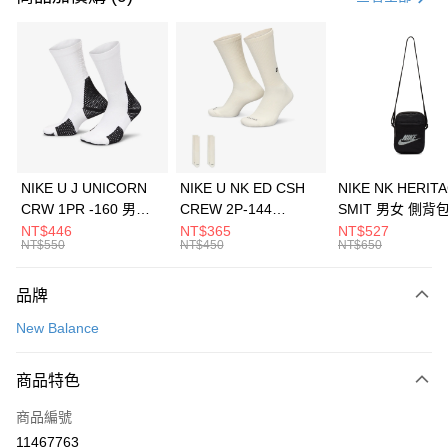
信用卡分期付款
3 期 0 利率 每期
NT$1,426
21家銀行
合作金庫商業銀行
第一商業銀行
LINE Pay
華南商業銀行
彰化商業銀行
Apple Pay
上海商業儲蓄銀行
台北富邦商業銀行
國泰世華商業銀行
兆豐國際商業銀行
悠遊付
臺灣中小企業銀行
台中商業銀行
NIKE U J UNICORN
NIKE U NK ED CSH
NIKE NK HERIT
匯豐（台灣）商業銀行
華泰商業銀行
CRW 1PR -160 男女
CREW 2P-144
SMIT 男女 側背
全盈+PAY
聯邦商業銀行
遠東國際商業銀行
中統襪 FZ3393100
EMBRDY 男女 短統襪
BA5871010
NT$446
NT$365
NT$527
元大商業銀行
永豐商業銀行
NT$550
NT$450
NT$650
AFTEE先享後付
FZ3073133
玉山商業銀行
星展（台灣）商業銀行
相關說明
台新國際商業銀行
中國信託商業銀行
品牌
【關於「AFTEE先享後付」】
台灣樂天信用卡公司
AFTEE先享後付是「在收到商品之後才付款」的支付方式。 讓您購物簡單
運送方式
New Balance
便利好安心！
１．簡單：不需註冊會員、不需綁卡、不需儲值。
7-11取貨(快速到店)
２．便利：只要手機號碼，簡訊認證，即可結帳。
商品特色
每筆NT$100，滿NT$1,500(含以上)免運費
３．安心：先確認商品／服務後，再付款。
商品編號
宅配
【「AFTEE先享後付」結帳流程】
１．於結帳方式選擇「AFTEE先享後付」後，將跳轉至「AFTEE先享後付」
11467763
每筆NT$100，滿NT$1,500(含以上)免運費