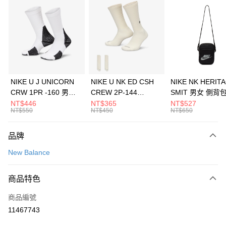
信用卡分期付款
3 期 0 利率 每期
NT$626
21家銀行
合作金庫商業銀行
第一商業銀行
LINE Pay
華南商業銀行
彰化商業銀行
Apple Pay
上海商業儲蓄銀行
台北富邦商業銀行
國泰世華商業銀行
兆豐國際商業銀行
悠遊付
臺灣中小企業銀行
台中商業銀行
NIKE U J UNICORN
NIKE U NK ED CSH
NIKE NK HERIT
匯豐（台灣）商業銀行
華泰商業銀行
CRW 1PR -160 男女
CREW 2P-144
SMIT 男女 側背
全盈+PAY
聯邦商業銀行
遠東國際商業銀行
中統襪 FZ3393100
EMBRDY 男女 短統襪
BA5871010
NT$446
NT$365
NT$527
元大商業銀行
永豐商業銀行
NT$550
NT$450
NT$650
AFTEE先享後付
FZ3073133
玉山商業銀行
星展（台灣）商業銀行
相關說明
台新國際商業銀行
中國信託商業銀行
品牌
【關於「AFTEE先享後付」】
台灣樂天信用卡公司
AFTEE先享後付是「在收到商品之後才付款」的支付方式。 讓您購物簡單
運送方式
New Balance
便利好安心！
１．簡單：不需註冊會員、不需綁卡、不需儲值。
7-11取貨(快速到店)
２．便利：只要手機號碼，簡訊認證，即可結帳。
商品特色
每筆NT$100，滿NT$1,500(含以上)免運費
３．安心：先確認商品／服務後，再付款。
商品編號
宅配
【「AFTEE先享後付」結帳流程】
１．於結帳方式選擇「AFTEE先享後付」後，將跳轉至「AFTEE先享後付」
11467743
每筆NT$100，滿NT$1,500(含以上)免運費
結帳頁面，進行簡訊認證並確認金額後，即可完成結帳。