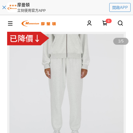
摩曼頓
開啟APP
立刻使用官方APP
0
1
/
5