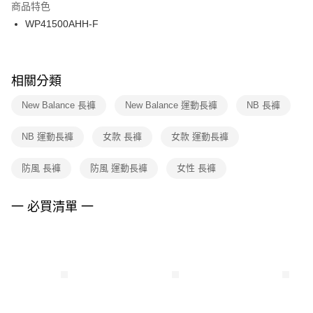
２．訂單成立數日內，您將收到繳費通知簡訊。
商品特色
付款後門市自取
３．收到繳費通知簡訊後14天內，點擊此簡訊中的連結，可透過四大超商／
WP41500AHH-F
每筆NT$100，滿NT$1,500(含以上)免運費
ATM／網路銀行／等多元方式進行付款，方視為交易完成。
※ 請注意：結帳手續完成當下不需立刻繳費，但若您需要取消訂單，請聯絡
購買商品的店家。未經商家同意取消之訂單仍視為有效，需透過AFTEE先享
後付繳納相關費用。
※ 交易是否成功請以「AFTEE先享後付 」之結帳頁面顯示為準，若有關於
相關分類
是否繳費成功／繳費後需取消欲退款等相關疑問，請聯繫「AFTEE先享後付
客戶支援中心」
https://netprotections.freshdesk.com/support/home
New Balance 長褲
New Balance 運動長褲
NB 長褲
【注意事項】
NB 運動長褲
女款 長褲
女款 運動長褲
１．透過由恩沛科技股份有限公司提供之「AFTEE先享後付」服務完成之交
易，需依本服務之必要範圍內提供個人資料，並將交易相關給付款項請求債
權轉讓予恩沛科技股份有限公司。
防風 長褲
防風 運動長褲
女性 長褲
２．關於個人資料處理事宜，請瀏覽以下網址：
https://aftee.tw/terms/#terms3
３．未成年的使用者請事先徵得法定代理人或監護人之同意方可使用
一 必買清單 一
「AFTEE先享後付」，若未經同意申辦者引起之損失，本公司不負相關責
任。
４．使用「AFTEE先享後付」時，將依據個別帳號之用戶狀況，依本公司即
時審查核予不同之上限額度；若仍有額度不足之情形，本公司將視審查結果
請求用戶進行身份認證。
５．嚴禁一人註冊多個帳號或使用他人資訊註冊。若發現惡意使用之情形，
恩沛科技股份有限公司將有權停止該用戶之使用額度並採取法律行動。