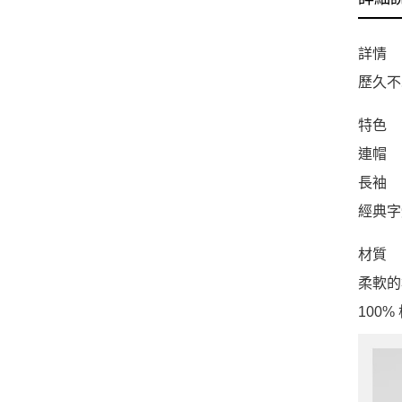
詳情
歷久不
特色
連帽
長袖
經典字
材質
柔軟的
100%