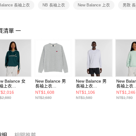
１．透過由
Balance 長袖上衣
NB 長袖上衣
New Balance 上衣
男款 
交易，需
求債權轉
２．關於
https://aft
３．未成
買清單 一
「AFTE
任。
４．使用「
即時審查
結果請求
５．嚴禁
形，恩沛
動。
w Balance 女
New Balance 男
New Balance 男
New Bala
袖上衣
長袖上衣
長袖上衣
長袖上衣
61145IAAV-F
MT53809AG-F
MT61B09EWT-F
WT61M9C
$2,016
NT$1,608
NT$1,106
NT$1,246
F
$2,880
NT$2,680
NT$1,580
NT$1,780
說明
相關推薦