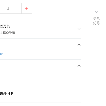
清除
紀錄
送方式
1,500免運
次付款
nce
期付款
0 利率 每期
NT$960
21家銀行
庫商業銀行
第一商業銀行
業銀行
彰化商業銀行
業儲蓄銀行
台北富邦商業銀行
華商業銀行
兆豐國際商業銀行
25AHH-F
小企業銀行
台中商業銀行
台灣）商業銀行
華泰商業銀行