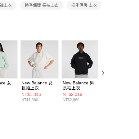
恩沛科技股份有限公司提供之「AFTEE先享後付」服務完成之
長袖上衣
換季保暖 長袖上衣
換季保暖 上衣
依本服務之必要範圍內提供個人資料，並將交易相關給付款項請
讓予恩沛科技股份有限公司。
個人資料處理事宜，請瀏覽以下網址：
ee.tw/terms/#terms3
年的使用者請事先徵得法定代理人或監護人之同意方可使用
E先享後付」，若未經同意申辦者引起之損失，本公司不負相關責
AFTEE先享後付」時，將依據個別帳號之用戶狀況，依本公司
核予不同之上限額度；若仍有額度不足之情形，本公司將視審查
用戶進行身份認證。
一人註冊多個帳號或使用他人資訊註冊。若發現惡意使用之情
科技股份有限公司將有權停止該用戶之使用額度並採取法律行
nce 女
New Balance 女
New Balance 男
New Balance 女
長袖上衣
長袖上衣
長袖上衣
CCOJ-
WT61L6T3SST-F
MT53925BK-F
WT61M9CCBK-F
NT$1,316
NT$2,016
NT$1,246
NT$1,880
NT$2,880
NT$1,780