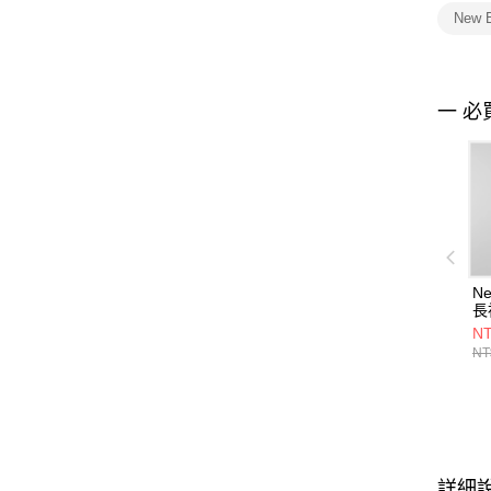
New 
一 必
Ne
長
WT
NT
NT
詳細