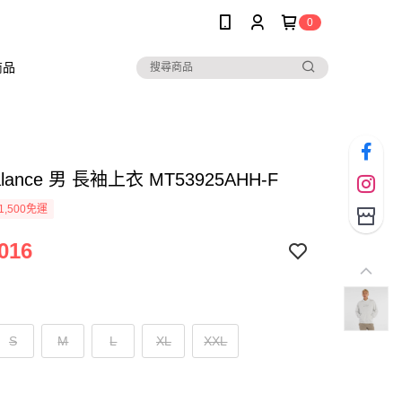
0
商品
alance 男 長袖上衣 MT53925AHH-F
1,500免運
016
S
M
L
XL
XXL