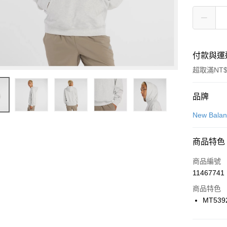
付款與運
超取滿NT$
付款方式
品牌
信用卡一
New Bala
信用卡分
商品特色
3 期 
商品編號
合作金
LINE Pay
11467741
華南商
Apple Pay
上海商
商品特色
國泰世
MT539
悠遊付
臺灣中
匯豐（
全盈+PAY