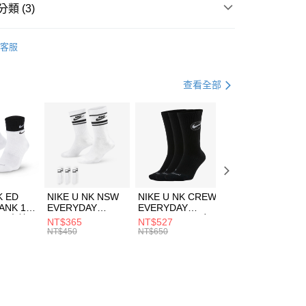
業銀行
遠東國際商業銀行
類 (3)
業銀行
永豐商業銀行
享後付
業銀行
星展（台灣）商業銀行
w Balance
服飾
客服
際商業銀行
中國信託商業銀行
FTEE先享後付」】
上衣
長袖上衣
天信用卡公司
先享後付是「在收到商品之後才付款」的支付方式。 讓您購物簡單
心！
休閒戶外
服飾
查看全部
：不需註冊會員、不需綁卡、不需儲值。
：只要手機號碼，簡訊認證，即可結帳。
(快速到店)
：先確認商品／服務後，再付款。
00，滿NT$1,500(含以上)免運費
EE先享後付」結帳流程】
方式選擇「AFTEE先享後付」後，將跳轉至「AFTEE先享後
頁面，進行簡訊認證並確認金額後，即可完成結帳。
00，滿NT$1,500(含以上)免運費
成立數日內，您將收到繳費通知簡訊。
費通知簡訊後14天內，點擊此簡訊中的連結，可透過四大超商
市自取
K ED
NIKE U NK NSW
NIKE U NK CREW
NIKE U NK
網路銀行／等多元方式進行付款，方視為交易完成。
ANK 1P
EVERYDAY
EVERYDAY
EVERYDAY LTW
00，滿NT$1,500(含以上)免運費
：結帳手續完成當下不需立刻繳費，但若您需要取消訂單，請聯
 男 中統
ESSENTIAL CR
BBALL 3PR 男女
ANKLE 3PR 男女
NT$365
NT$527
NT$365
的店家。未經商家同意取消之訂單仍視為有效，需透過AFTEE
8104
男女 短統襪
長統襪
踝襪 SX7677010
NT$450
NT$650
NT$450
繳納相關費用。
DX5089103
DA2123010
否成功請以「AFTEE先享後付 」之結帳頁面顯示為準，若有關於
功／繳費後需取消欲退款等相關疑問，請聯繫「AFTEE先享後
援中心」
https://netprotections.freshdesk.com/support/home
項】