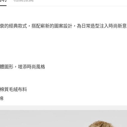
衰的經典款式，搭配嶄新的圖案設計，為日常造型注入時尚新意
體圖形，增添時尚風格
棉質毛絨布料
 棉