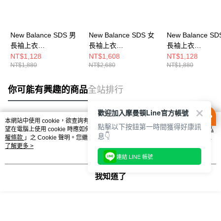
New Balance SDS 男
New Balance SDS 女
New Balance SD
長袖上衣
長袖上衣
長袖上衣
NDF33221IV-F
AWT53308PEF-F
NDF33221BEI-F
NT$1,128
NT$1,608
NT$1,128
NT$1,880
NT$2,680
NT$1,880
你可能有興趣的商品
全站排行
歡迎加入摩曼頓Line官方帳號
本網站中使用 cookie，欲查詢有關本網站使用 cookie 方式之詳情，及若您不希
點擊以下按鈕第一時間獲得好康訊
熱門標籤
望在電腦上使用 cookie 時應如何變更電腦的 cookie 設定，請參閱本網站「
隱私
息👇
權條款
」之 Cookie 聲明。您繼續使用本網站即表示您同意本公司得按本網站使
用條款之 Cookie 聲明使用 cookie。
了解更多 >
連結 LINE 帳號
我知道了