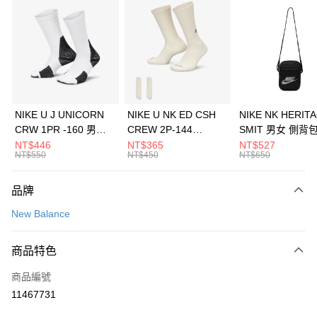
信用卡分期付款
3 期 0 利率 每期
NT$693
21家銀行
合作金庫商業銀行
第一商業銀行
LINE Pay
華南商業銀行
彰化商業銀行
Apple Pay
上海商業儲蓄銀行
台北富邦商業銀行
國泰世華商業銀行
兆豐國際商業銀行
悠遊付
臺灣中小企業銀行
台中商業銀行
NIKE U J UNICORN
NIKE U NK ED CSH
NIKE NK HERIT
匯豐（台灣）商業銀行
華泰商業銀行
CRW 1PR -160 男女
CREW 2P-144
SMIT 男女 側背
全盈+PAY
聯邦商業銀行
遠東國際商業銀行
中統襪 FZ3393100
EMBRDY 男女 短統襪
BA5871010
NT$446
NT$365
NT$527
元大商業銀行
永豐商業銀行
NT$550
NT$450
NT$650
AFTEE先享後付
FZ3073133
玉山商業銀行
星展（台灣）商業銀行
相關說明
台新國際商業銀行
中國信託商業銀行
品牌
【關於「AFTEE先享後付」】
台灣樂天信用卡公司
AFTEE先享後付是「在收到商品之後才付款」的支付方式。 讓您購物簡單
運送方式
New Balance
便利好安心！
１．簡單：不需註冊會員、不需綁卡、不需儲值。
7-11取貨(快速到店)
２．便利：只要手機號碼，簡訊認證，即可結帳。
商品特色
每筆NT$100，滿NT$1,500(含以上)免運費
３．安心：先確認商品／服務後，再付款。
商品編號
宅配
【「AFTEE先享後付」結帳流程】
１．於結帳方式選擇「AFTEE先享後付」後，將跳轉至「AFTEE先享後付」
11467731
每筆NT$100，滿NT$1,500(含以上)免運費
結帳頁面，進行簡訊認證並確認金額後，即可完成結帳。