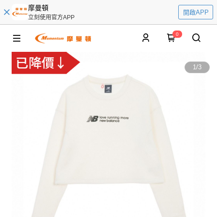
摩曼頓
開啟APP
立刻使用官方APP
0
1
/
3