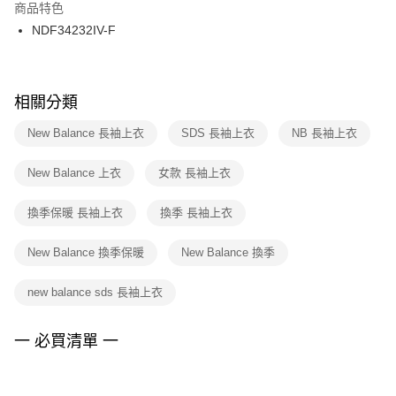
２．訂單成立數日內，您將收到繳費通知簡訊。
商品特色
付款後門市自取
３．收到繳費通知簡訊後14天內，點擊此簡訊中的連結，可透過四大超商／
NDF34232IV-F
每筆NT$100，滿NT$1,500(含以上)免運費
ATM／網路銀行／等多元方式進行付款，方視為交易完成。
※ 請注意：結帳手續完成當下不需立刻繳費，但若您需要取消訂單，請聯絡
購買商品的店家。未經商家同意取消之訂單仍視為有效，需透過AFTEE先享
後付繳納相關費用。
※ 交易是否成功請以「AFTEE先享後付 」之結帳頁面顯示為準，若有關於
相關分類
是否繳費成功／繳費後需取消欲退款等相關疑問，請聯繫「AFTEE先享後付
客戶支援中心」
https://netprotections.freshdesk.com/support/home
New Balance 長袖上衣
SDS 長袖上衣
NB 長袖上衣
【注意事項】
New Balance 上衣
女款 長袖上衣
１．透過由恩沛科技股份有限公司提供之「AFTEE先享後付」服務完成之交
易，需依本服務之必要範圍內提供個人資料，並將交易相關給付款項請求債
權轉讓予恩沛科技股份有限公司。
換季保暖 長袖上衣
換季 長袖上衣
２．關於個人資料處理事宜，請瀏覽以下網址：
https://aftee.tw/terms/#terms3
New Balance 換季保暖
New Balance 換季
３．未成年的使用者請事先徵得法定代理人或監護人之同意方可使用
「AFTEE先享後付」，若未經同意申辦者引起之損失，本公司不負相關責
任。
new balance sds 長袖上衣
４．使用「AFTEE先享後付」時，將依據個別帳號之用戶狀況，依本公司即
時審查核予不同之上限額度；若仍有額度不足之情形，本公司將視審查結果
請求用戶進行身份認證。
一 必買清單 一
５．嚴禁一人註冊多個帳號或使用他人資訊註冊。若發現惡意使用之情形，
恩沛科技股份有限公司將有權停止該用戶之使用額度並採取法律行動。