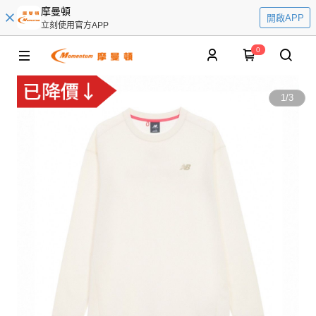
摩曼頓
開啟APP
立刻使用官方APP
0
1
/
3