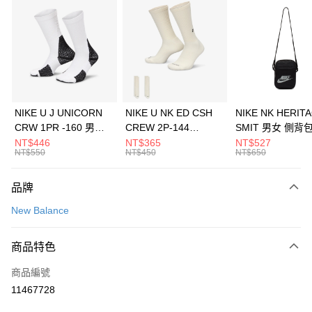
信用卡分期付款
3 期 0 利率 每期
NT$626
21家銀行
合作金庫商業銀行
第一商業銀行
LINE Pay
華南商業銀行
彰化商業銀行
Apple Pay
上海商業儲蓄銀行
台北富邦商業銀行
國泰世華商業銀行
兆豐國際商業銀行
悠遊付
臺灣中小企業銀行
台中商業銀行
NIKE U J UNICORN
NIKE U NK ED CSH
NIKE NK HERIT
匯豐（台灣）商業銀行
華泰商業銀行
CRW 1PR -160 男女
CREW 2P-144
SMIT 男女 側背
全盈+PAY
聯邦商業銀行
遠東國際商業銀行
中統襪 FZ3393100
EMBRDY 男女 短統襪
BA5871010
NT$446
NT$365
NT$527
元大商業銀行
永豐商業銀行
NT$550
NT$450
NT$650
AFTEE先享後付
FZ3073133
玉山商業銀行
星展（台灣）商業銀行
相關說明
台新國際商業銀行
中國信託商業銀行
品牌
【關於「AFTEE先享後付」】
台灣樂天信用卡公司
AFTEE先享後付是「在收到商品之後才付款」的支付方式。 讓您購物簡單
運送方式
New Balance
便利好安心！
１．簡單：不需註冊會員、不需綁卡、不需儲值。
7-11取貨(快速到店)
２．便利：只要手機號碼，簡訊認證，即可結帳。
商品特色
每筆NT$100，滿NT$1,500(含以上)免運費
３．安心：先確認商品／服務後，再付款。
商品編號
宅配
【「AFTEE先享後付」結帳流程】
１．於結帳方式選擇「AFTEE先享後付」後，將跳轉至「AFTEE先享後付」
11467728
每筆NT$100，滿NT$1,500(含以上)免運費
結帳頁面，進行簡訊認證並確認金額後，即可完成結帳。