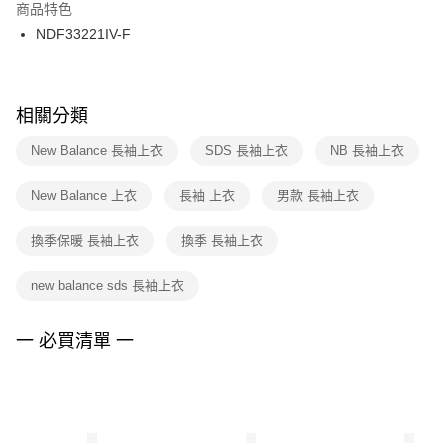
２．訂單成立數日內，您將收到繳費通知簡訊。
商品特色
付款後門市自取
３．收到繳費通知簡訊後14天內，點擊此簡訊中的連結，可透過四大超商／
NDF33221IV-F
每筆NT$100，滿NT$1,500(含以上)免運費
ATM／網路銀行／等多元方式進行付款，方視為交易完成。
※ 請注意：結帳手續完成當下不需立刻繳費，但若您需要取消訂單，請聯絡
購買商品的店家。未經商家同意取消之訂單仍視為有效，需透過AFTEE先享
後付繳納相關費用。
※ 交易是否成功請以「AFTEE先享後付 」之結帳頁面顯示為準，若有關於
相關分類
是否繳費成功／繳費後需取消欲退款等相關疑問，請聯繫「AFTEE先享後付
客戶支援中心」
https://netprotections.freshdesk.com/support/home
New Balance 長袖上衣
SDS 長袖上衣
NB 長袖上衣
【注意事項】
New Balance 上衣
長袖 上衣
男款 長袖上衣
１．透過由恩沛科技股份有限公司提供之「AFTEE先享後付」服務完成之交
易，需依本服務之必要範圍內提供個人資料，並將交易相關給付款項請求債
權轉讓予恩沛科技股份有限公司。
換季保暖 長袖上衣
換季 長袖上衣
２．關於個人資料處理事宜，請瀏覽以下網址：
https://aftee.tw/terms/#terms3
new balance sds 長袖上衣
３．未成年的使用者請事先徵得法定代理人或監護人之同意方可使用
「AFTEE先享後付」，若未經同意申辦者引起之損失，本公司不負相關責
任。
一 必買清單 一
４．使用「AFTEE先享後付」時，將依據個別帳號之用戶狀況，依本公司即
時審查核予不同之上限額度；若仍有額度不足之情形，本公司將視審查結果
請求用戶進行身份認證。
５．嚴禁一人註冊多個帳號或使用他人資訊註冊。若發現惡意使用之情形，
恩沛科技股份有限公司將有權停止該用戶之使用額度並採取法律行動。