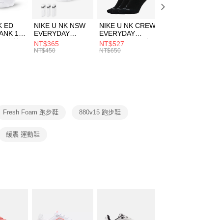
頁面，進行簡訊認證並確認金額後，即可完成結帳。
00，滿NT$1,500(含以上)免運費
成立數日內，您將收到繳費通知簡訊。
費通知簡訊後14天內，點擊此簡訊中的連結，可透過四大超商
市自取
K ED
NIKE U NK NSW
NIKE U NK CREW
NIKE U NK
網路銀行／等多元方式進行付款，方視為交易完成。
ANK 1P
EVERYDAY
EVERYDAY
EVERYDAY LTW
00，滿NT$1,500(含以上)免運費
：結帳手續完成當下不需立刻繳費，但若您需要取消訂單，請聯
 男 中統
ESSENTIAL CR
BBALL 3PR 男女
ANKLE 3PR 男女
NT$365
NT$527
NT$365
的店家。未經商家同意取消之訂單仍視為有效，需透過AFTEE
8104
男女 短統襪
長統襪
踝襪 SX7677010
NT$450
NT$650
NT$450
繳納相關費用。
DX5089103
DA2123010
否成功請以「AFTEE先享後付 」之結帳頁面顯示為準，若有關於
功／繳費後需取消欲退款等相關疑問，請聯繫「AFTEE先享後
援中心」
https://netprotections.freshdesk.com/support/home
項】
恩沛科技股份有限公司提供之「AFTEE先享後付」服務完成之
Fresh Foam 跑步鞋
880v15 跑步鞋
依本服務之必要範圍內提供個人資料，並將交易相關給付款項請
讓予恩沛科技股份有限公司。
個人資料處理事宜，請瀏覽以下網址：
緩震 運動鞋
ee.tw/terms/#terms3
年的使用者請事先徵得法定代理人或監護人之同意方可使用
E先享後付」，若未經同意申辦者引起之損失，本公司不負相關責
AFTEE先享後付」時，將依據個別帳號之用戶狀況，依本公司
核予不同之上限額度；若仍有額度不足之情形，本公司將視審查
用戶進行身份認證。
一人註冊多個帳號或使用他人資訊註冊。若發現惡意使用之情
科技股份有限公司將有權停止該用戶之使用額度並採取法律行