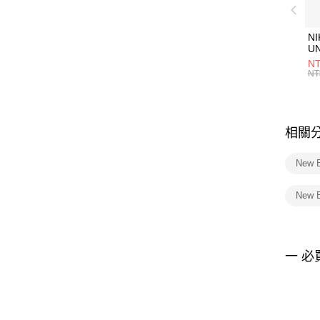
NI
U
1P
NT
統
NT
相關
New B
New 
一 必