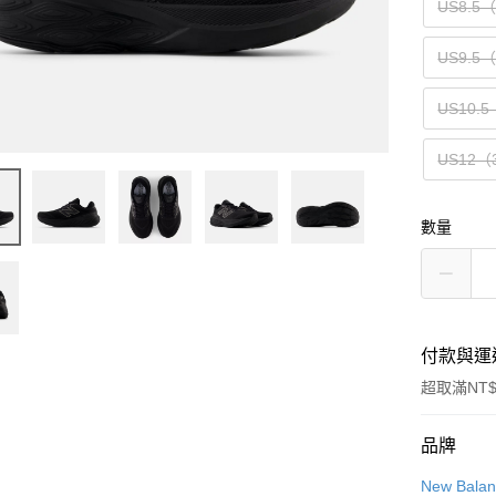
US8.5
US9.5
US10.5
US12（
數量
付款與運
超取滿NT$
付款方式
品牌
信用卡一
New Bala