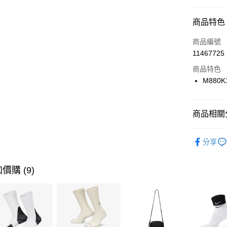
信用卡分
商品特色
3 期 
商品編號
合作金
LINE Pay
11467725
華南商
Apple Pay
上海商
商品特色
國泰世
M880K
悠遊付
臺灣中
匯豐（
全盈+PAY
聯邦商
商品相關分
元大商
AFTEE先
玉山商
品牌
Ne
相關說明
分享
台新國
【關於「A
男性商品
台灣樂
AFTEE
便利好安
運動類型
運送方式
價購 (9)
１．簡單
２．便利
7-11取貨
３．安心
每筆NT$1
【「AFT
宅配
１．於結帳