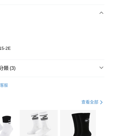
期付款
0 利率 每期
NT$1,226
21家銀行
庫商業銀行
第一商業銀行
業銀行
彰化商業銀行
業儲蓄銀行
台北富邦商業銀行
華商業銀行
兆豐國際商業銀行
15-2E
小企業銀行
台中商業銀行
台灣）商業銀行
華泰商業銀行
業銀行
遠東國際商業銀行
類 (3)
業銀行
永豐商業銀行
享後付
業銀行
星展（台灣）商業銀行
w Balance
全系列鞋款
客服
際商業銀行
中國信託商業銀行
FTEE先享後付」】
鞋類
跑步鞋/慢跑鞋
天信用卡公司
先享後付是「在收到商品之後才付款」的支付方式。 讓您購物簡單
心！
跑步訓練
鞋
查看全部
：不需註冊會員、不需綁卡、不需儲值。
：只要手機號碼，簡訊認證，即可結帳。
(快速到店)
：先確認商品／服務後，再付款。
00，滿NT$1,500(含以上)免運費
EE先享後付」結帳流程】
方式選擇「AFTEE先享後付」後，將跳轉至「AFTEE先享後