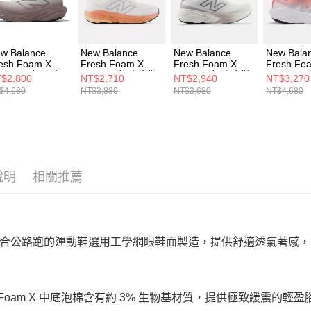
動。
w Balance
New Balance
New Balance
New Bala
esh Foam X
Fresh Foam X
Fresh Foam X
Fresh Fo
080v14 女 跑步
860v14 女 跑步鞋
880v15 女 跑步鞋
1080v14
$2,800
NT$2,710
NT$2,940
NT$3,270
 W108014E-D
W86014B-D
W8801S6-D
鞋 W1080
$4,680
NT$3,880
NT$3,680
NT$4,680
說明
相關推薦
合公路跑的運動鞋選用工學網眼鞋面製造，提供舒適透氣著感，
sh Foam X 中底泡棉含有約 3% 生物基材質，提供極致緩震的輕