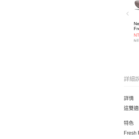
Ne
Fr
1
NT
鞋
NT
詳細
詳情
這雙適
特色
Fre