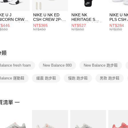
付」結帳
每筆NT$1
２．訂單
３．收到繳
付款後門
KE U J
NIKE U NK ED
NIKE NK
NIKE U N
／ATM／
NICORN CRW
CSH CREW 2P-
HERITAGE S
PLS CSH 
每筆NT$1
※ 請注意
R -160 男女 中
144 EMBRDY 男
SMIT 男女 側背包
144 DBL
$446
NT$365
NT$527
NT$284
絡購買商品
襪 FZ3393100
女 短統襪
BA5871010
襪 DH405
$550
NT$450
NT$650
NT$350
先享後付
FZ3073133
※ 交易是
是否繳費成
付客戶支
分類
【注意事
１．透過由
alance fresh foam
New Balance 880
New Balance 跑步鞋
交易，需
求債權轉
２．關於
Balance 運動鞋
緩震 跑步鞋
慢跑 跑步鞋
男款 跑步鞋
https://aft
３．未成
「AFTE
任。
買清單 一
４．使用「
即時審查
結果請求
５．嚴禁
形，恩沛