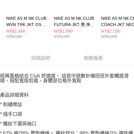
NIKE AS M NK CLUB
NIKE AS M NK CLUB
NIKE AS M NK 
WVN TRK JKT OS 男
FUTURA JKT 男 休閒
COACH JKT NE
休閒外套 HQ6110234
外套 FZ0657224
VRS 男 休閒外套
NT$2,366
NT$1,990
NT$2,156
NT$3,380
NT$3,980
NT$3,080
HV0815010
詳細說明
相關推薦
經典風格結合 Club 舒適度。 這款中磅數針織田徑外套觸感滑
順，搭配寬版剪裁，身體部位格外寬鬆
產品詳細資料
* 刺繡標誌
* 插手口袋
* 羅紋下擺與袖口
* 62% 棉/38% 聚酯纖維。 羅紋部分：98% 聚酯纖維/2% 彈性纖