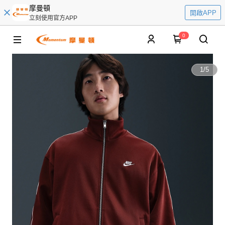
摩曼頓
開啟APP
立刻使用官方APP
0
1
/
5