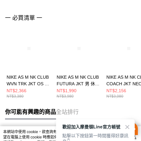
一 必買清單 一
NIKE AS M NK CLUB
NIKE AS M NK CLUB
NIKE AS M NK 
WVN TRK JKT OS 男
FUTURA JKT 男 休閒
COACH JKT NE
休閒外套 HQ6110234
外套 FZ0657224
VRS 男 休閒外套
NT$2,366
NT$1,990
NT$2,156
NT$3,380
NT$3,980
NT$3,080
HV0815010
你可能有興趣的商品
全站排行
歡迎加入摩曼頓Line官方帳號
本網站中使用 cookie，欲查詢有關本網站使用 cookie 方式之詳情，及若您不希
點擊以下按鈕第一時間獲得好康訊
熱門標籤
望在電腦上使用 cookie 時應如何變更電腦的 cookie 設定，請參閱本網站「
隱私