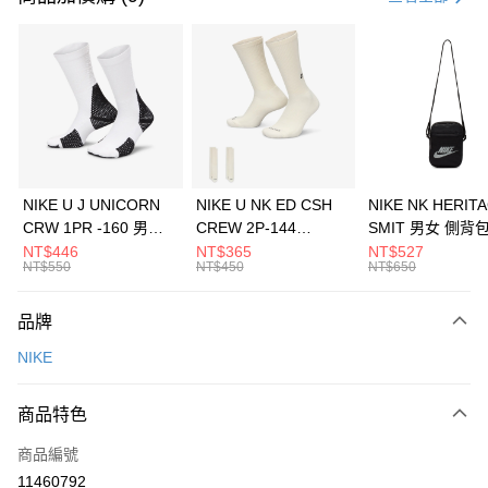
信用卡分期付款
3 期 0 利率 每期
NT$1,026
21家銀行
合作金庫商業銀行
第一商業銀行
LINE Pay
華南商業銀行
彰化商業銀行
Apple Pay
上海商業儲蓄銀行
台北富邦商業銀行
國泰世華商業銀行
兆豐國際商業銀行
悠遊付
臺灣中小企業銀行
台中商業銀行
NIKE U J UNICORN
NIKE U NK ED CSH
NIKE NK HERIT
匯豐（台灣）商業銀行
華泰商業銀行
CRW 1PR -160 男女
CREW 2P-144
SMIT 男女 側背
全盈+PAY
聯邦商業銀行
遠東國際商業銀行
中統襪 FZ3393100
EMBRDY 男女 短統襪
BA5871010
NT$446
NT$365
NT$527
元大商業銀行
永豐商業銀行
NT$550
NT$450
NT$650
AFTEE先享後付
FZ3073133
玉山商業銀行
星展（台灣）商業銀行
相關說明
台新國際商業銀行
中國信託商業銀行
品牌
【關於「AFTEE先享後付」】
台灣樂天信用卡公司
AFTEE先享後付是「在收到商品之後才付款」的支付方式。 讓您購物簡單
運送方式
NIKE
便利好安心！
１．簡單：不需註冊會員、不需綁卡、不需儲值。
7-11取貨(快速到店)
２．便利：只要手機號碼，簡訊認證，即可結帳。
商品特色
每筆NT$100，滿NT$1,500(含以上)免運費
３．安心：先確認商品／服務後，再付款。
商品編號
宅配
【「AFTEE先享後付」結帳流程】
１．於結帳方式選擇「AFTEE先享後付」後，將跳轉至「AFTEE先享後付」
11460792
每筆NT$100，滿NT$1,500(含以上)免運費