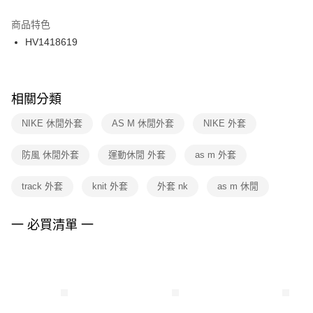
結帳頁面，進行簡訊認證並確認金額後，即可完成結帳。
２．訂單成立數日內，您將收到繳費通知簡訊。
商品特色
付款後門市自取
３．收到繳費通知簡訊後14天內，點擊此簡訊中的連結，可透過四大超商／
HV1418619
每筆NT$100，滿NT$1,500(含以上)免運費
ATM／網路銀行／等多元方式進行付款，方視為交易完成。
※ 請注意：結帳手續完成當下不需立刻繳費，但若您需要取消訂單，請聯絡
購買商品的店家。未經商家同意取消之訂單仍視為有效，需透過AFTEE先享
後付繳納相關費用。
※ 交易是否成功請以「AFTEE先享後付 」之結帳頁面顯示為準，若有關於
相關分類
是否繳費成功／繳費後需取消欲退款等相關疑問，請聯繫「AFTEE先享後付
客戶支援中心」
https://netprotections.freshdesk.com/support/home
NIKE 休閒外套
AS M 休閒外套
NIKE 外套
【注意事項】
防風 休閒外套
運動休閒 外套
as m 外套
１．透過由恩沛科技股份有限公司提供之「AFTEE先享後付」服務完成之交
易，需依本服務之必要範圍內提供個人資料，並將交易相關給付款項請求債
權轉讓予恩沛科技股份有限公司。
track 外套
knit 外套
外套 nk
as m 休閒
２．關於個人資料處理事宜，請瀏覽以下網址：
https://aftee.tw/terms/#terms3
３．未成年的使用者請事先徵得法定代理人或監護人之同意方可使用
一 必買清單 一
「AFTEE先享後付」，若未經同意申辦者引起之損失，本公司不負相關責
任。
４．使用「AFTEE先享後付」時，將依據個別帳號之用戶狀況，依本公司即
時審查核予不同之上限額度；若仍有額度不足之情形，本公司將視審查結果
請求用戶進行身份認證。
５．嚴禁一人註冊多個帳號或使用他人資訊註冊。若發現惡意使用之情形，
恩沛科技股份有限公司將有權停止該用戶之使用額度並採取法律行動。