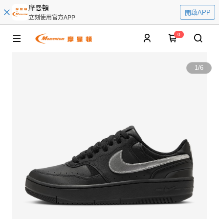
摩曼頓
開啟APP
立刻使用官方APP
0
1
/
6