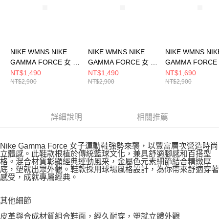
NIKE WMNS NIKE
NIKE WMNS NIKE
NIKE WMNS NIK
GAMMA FORCE 女 休
GAMMA FORCE 女 休
GAMMA FORCE
閒鞋 DX9176105
閒鞋 DX9176106
閒鞋 DX9176005
NT$1,490
NT$1,490
NT$1,690
NT$2,900
NT$2,900
NT$2,900
詳細說明
相關推薦
Nike Gamma Force 女子運動鞋強勢來襲，以豐富層次營造時尚
立體感。此鞋款根植於傳統籃球文化，兼具舒適腳感和百搭型
格。混合材質彰顯經典運動風采，金屬色元素細節結合精緻厚
底，塑就出眾外觀。鞋款採用球場風格設計，為你帶來舒適穿著
感受，成就專屬經典。
其他細節
皮革與合成材質組合鞋面，經久耐穿，塑就立體外觀