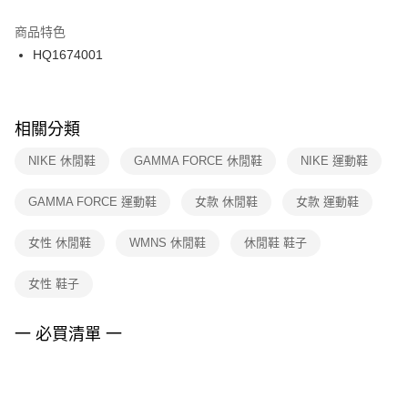
結帳頁面，進行簡訊認證並確認金額後，即可完成結帳。
２．訂單成立數日內，您將收到繳費通知簡訊。
商品特色
付款後門市自取
３．收到繳費通知簡訊後14天內，點擊此簡訊中的連結，可透過四大超商／
HQ1674001
每筆NT$100，滿NT$1,500(含以上)免運費
ATM／網路銀行／等多元方式進行付款，方視為交易完成。
※ 請注意：結帳手續完成當下不需立刻繳費，但若您需要取消訂單，請聯絡
購買商品的店家。未經商家同意取消之訂單仍視為有效，需透過AFTEE先享
後付繳納相關費用。
※ 交易是否成功請以「AFTEE先享後付 」之結帳頁面顯示為準，若有關於
相關分類
是否繳費成功／繳費後需取消欲退款等相關疑問，請聯繫「AFTEE先享後付
客戶支援中心」
https://netprotections.freshdesk.com/support/home
NIKE 休閒鞋
GAMMA FORCE 休閒鞋
NIKE 運動鞋
【注意事項】
GAMMA FORCE 運動鞋
女款 休閒鞋
女款 運動鞋
１．透過由恩沛科技股份有限公司提供之「AFTEE先享後付」服務完成之交
易，需依本服務之必要範圍內提供個人資料，並將交易相關給付款項請求債
權轉讓予恩沛科技股份有限公司。
女性 休閒鞋
WMNS 休閒鞋
休閒鞋 鞋子
２．關於個人資料處理事宜，請瀏覽以下網址：
https://aftee.tw/terms/#terms3
女性 鞋子
３．未成年的使用者請事先徵得法定代理人或監護人之同意方可使用
「AFTEE先享後付」，若未經同意申辦者引起之損失，本公司不負相關責
任。
一 必買清單 一
４．使用「AFTEE先享後付」時，將依據個別帳號之用戶狀況，依本公司即
時審查核予不同之上限額度；若仍有額度不足之情形，本公司將視審查結果
請求用戶進行身份認證。
５．嚴禁一人註冊多個帳號或使用他人資訊註冊。若發現惡意使用之情形，
恩沛科技股份有限公司將有權停止該用戶之使用額度並採取法律行動。