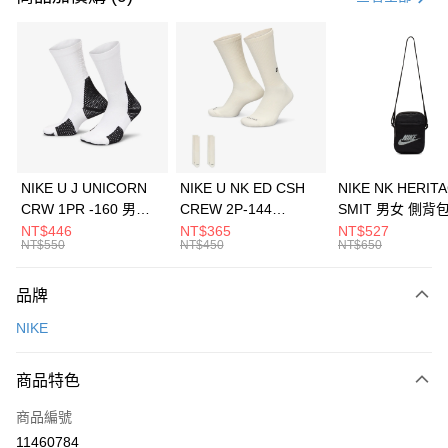
信用卡分期付款
3 期 0 利率 每期
NT$966
21家銀行
合作金庫商業銀行
第一商業銀行
LINE Pay
華南商業銀行
彰化商業銀行
Apple Pay
上海商業儲蓄銀行
台北富邦商業銀行
國泰世華商業銀行
兆豐國際商業銀行
悠遊付
臺灣中小企業銀行
台中商業銀行
NIKE U J UNICORN
NIKE U NK ED CSH
NIKE NK HERIT
匯豐（台灣）商業銀行
華泰商業銀行
CRW 1PR -160 男女
CREW 2P-144
SMIT 男女 側背
全盈+PAY
聯邦商業銀行
遠東國際商業銀行
中統襪 FZ3393100
EMBRDY 男女 短統襪
BA5871010
NT$446
NT$365
NT$527
元大商業銀行
永豐商業銀行
NT$550
NT$450
NT$650
AFTEE先享後付
FZ3073133
玉山商業銀行
星展（台灣）商業銀行
相關說明
台新國際商業銀行
中國信託商業銀行
品牌
【關於「AFTEE先享後付」】
台灣樂天信用卡公司
AFTEE先享後付是「在收到商品之後才付款」的支付方式。 讓您購物簡單
運送方式
NIKE
便利好安心！
１．簡單：不需註冊會員、不需綁卡、不需儲值。
7-11取貨(快速到店)
２．便利：只要手機號碼，簡訊認證，即可結帳。
商品特色
每筆NT$100，滿NT$1,500(含以上)免運費
３．安心：先確認商品／服務後，再付款。
商品編號
宅配
【「AFTEE先享後付」結帳流程】
１．於結帳方式選擇「AFTEE先享後付」後，將跳轉至「AFTEE先享後付」
11460784
每筆NT$100，滿NT$1,500(含以上)免運費