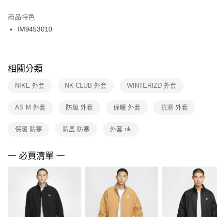
結帳頁面，進行簡訊認證並確認金額後，即可完成結帳。
２．訂單成立數日內，您將收到繳費通知簡訊。
商品特色
付款後門市自取
３．收到繳費通知簡訊後14天內，點擊此簡訊中的連結，可透過四大超商／
IM9453010
每筆NT$100，滿NT$1,500(含以上)免運費
ATM／網路銀行／等多元方式進行付款，方視為交易完成。
※ 請注意：結帳手續完成當下不需立刻繳費，但若您需要取消訂單，請聯絡
購買商品的店家。未經商家同意取消之訂單仍視為有效，需透過AFTEE先享
後付繳納相關費用。
※ 交易是否成功請以「AFTEE先享後付 」之結帳頁面顯示為準，若有關於
相關分類
是否繳費成功／繳費後需取消欲退款等相關疑問，請聯繫「AFTEE先享後付
客戶支援中心」
https://netprotections.freshdesk.com/support/home
NIKE 外套
NK CLUB 外套
WINTERIZD 外套
【注意事項】
AS M 外套
防風 外套
保暖 外套
抗寒 外套
１．透過由恩沛科技股份有限公司提供之「AFTEE先享後付」服務完成之交
易，需依本服務之必要範圍內提供個人資料，並將交易相關給付款項請求債
權轉讓予恩沛科技股份有限公司。
保暖 防寒
防風 防寒
外套 nk
２．關於個人資料處理事宜，請瀏覽以下網址：
https://aftee.tw/terms/#terms3
３．未成年的使用者請事先徵得法定代理人或監護人之同意方可使用
一 必買清單 一
「AFTEE先享後付」，若未經同意申辦者引起之損失，本公司不負相關責
任。
４．使用「AFTEE先享後付」時，將依據個別帳號之用戶狀況，依本公司即
時審查核予不同之上限額度；若仍有額度不足之情形，本公司將視審查結果
請求用戶進行身份認證。
５．嚴禁一人註冊多個帳號或使用他人資訊註冊。若發現惡意使用之情形，
恩沛科技股份有限公司將有權停止該用戶之使用額度並採取法律行動。