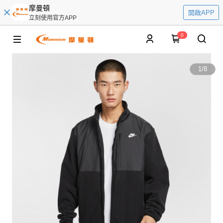
摩曼頓
開啟APP
立刻使用官方APP
0
1
/
8