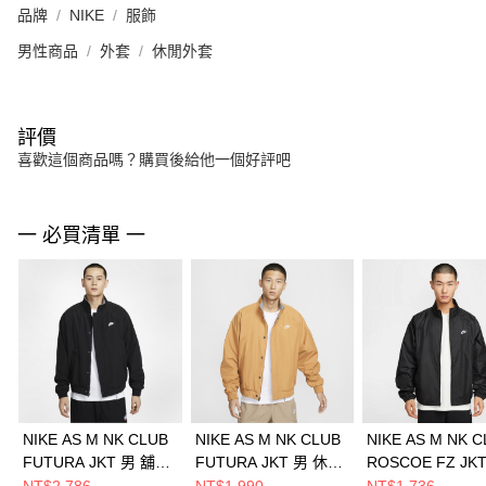
品牌
NIKE
服飾
男性商品
外套
休閒外套
評價
喜歡這個商品嗎？購買後給他一個好評吧
一 必買清單 一
NIKE AS M NK CLUB
NIKE AS M NK CLUB
NIKE AS M NK 
FUTURA JKT 男 舖棉
FUTURA JKT 男 休閒
ROSCOE FZ JK
外套 FZ0657010
外套 FZ0657224
休閒外套 HV1140
NT$2,786
NT$1,990
NT$1,736