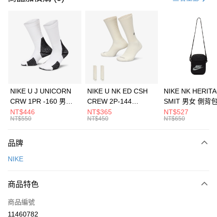
信用卡分期付款
3 期 0 利率 每期
NT$1,193
21家銀行
合作金庫商業銀行
第一商業銀行
LINE Pay
華南商業銀行
彰化商業銀行
Apple Pay
上海商業儲蓄銀行
台北富邦商業銀行
國泰世華商業銀行
兆豐國際商業銀行
悠遊付
臺灣中小企業銀行
台中商業銀行
NIKE U J UNICORN
NIKE U NK ED CSH
NIKE NK HERIT
匯豐（台灣）商業銀行
華泰商業銀行
CRW 1PR -160 男女
CREW 2P-144
SMIT 男女 側背
全盈+PAY
聯邦商業銀行
遠東國際商業銀行
中統襪 FZ3393100
EMBRDY 男女 短統襪
BA5871010
NT$446
NT$365
NT$527
元大商業銀行
永豐商業銀行
NT$550
NT$450
NT$650
AFTEE先享後付
FZ3073133
玉山商業銀行
星展（台灣）商業銀行
相關說明
台新國際商業銀行
中國信託商業銀行
品牌
【關於「AFTEE先享後付」】
台灣樂天信用卡公司
AFTEE先享後付是「在收到商品之後才付款」的支付方式。 讓您購物簡單
運送方式
NIKE
便利好安心！
１．簡單：不需註冊會員、不需綁卡、不需儲值。
7-11取貨(快速到店)
２．便利：只要手機號碼，簡訊認證，即可結帳。
商品特色
每筆NT$100，滿NT$1,500(含以上)免運費
３．安心：先確認商品／服務後，再付款。
商品編號
宅配
【「AFTEE先享後付」結帳流程】
１．於結帳方式選擇「AFTEE先享後付」後，將跳轉至「AFTEE先享後付」
11460782
每筆NT$100，滿NT$1,500(含以上)免運費