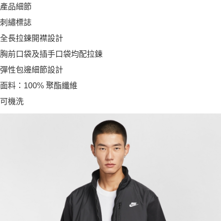
產品細節
刺繡標誌
全長拉鍊開襟設計
胸前口袋及插手口袋均配拉鍊
彈性包邊細節設計
面料：100% 聚酯纖維
可機洗