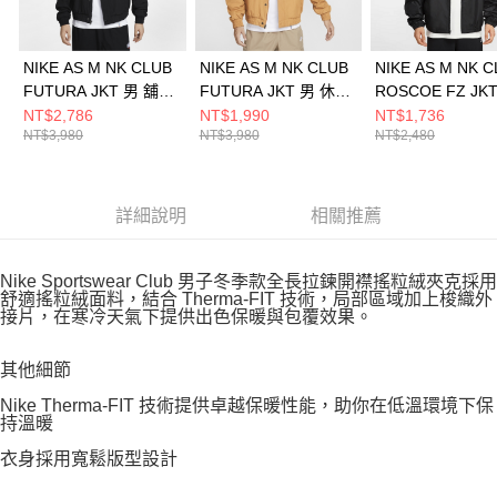
NIKE AS M NK CLUB
NIKE AS M NK CLUB
NIKE AS M NK 
FUTURA JKT 男 舖棉
FUTURA JKT 男 休閒
ROSCOE FZ JK
外套 FZ0657010
外套 FZ0657224
休閒外套 HV1140
NT$2,786
NT$1,990
NT$1,736
NT$3,980
NT$3,980
NT$2,480
詳細說明
相關推薦
Nike Sportswear Club 男子冬季款全長拉鍊開襟搖粒絨夾克採用
舒適搖粒絨面料，結合 Therma-FIT 技術，局部區域加上梭織外
接片，在寒冷天氣下提供出色保暖與包覆效果。
其他細節
Nike Therma-FIT 技術提供卓越保暖性能，助你在低溫環境下保
持溫暖
衣身採用寬鬆版型設計