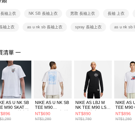
分類
【注意事
１．透過由
E 長袖上衣
NK SB 長袖上衣
男款 長袖上衣
長袖 上衣
交易，需
求債權轉
２．關於
 長袖上衣
as u nk sb 長袖上衣
spray 長袖上衣
as u nk sb 
https://aft
３．未成
「AFTE
任。
買清單 一
４．使用「
即時審查
結果請求
５．嚴禁
形，恩沛
動。
KE AS U NK SB
NIKE AS U NK SB
NIKE AS LBJ M
NIKE AS 
E M90 SKATE
TEE M90
NK TEE M90 LS
TEE M90
HAR 男 長袖上衣
DRAGON 男 短袖
男 長袖上衣
FLIP PH
$896
NT$690
NT$890
NT$896
2189100
上衣 FQ3720100
HF6192010
上衣 HV13
$1,280
NT$1,280
NT$1,780
NT$1,280