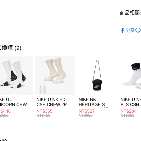
匯豐（
全盈+PAY
聯邦商
商品相關分
元大商
AFTEE先
玉山商
品牌
NI
相關說明
分享
台新國
【關於「A
男性商品
台灣樂
AFTEE
便利好安
運動類型
運送方式
價購 (9)
１．簡單
２．便利
7-11取貨
３．安心
每筆NT$1
【「AFT
宅配
１．於結帳
付」結帳
每筆NT$1
２．訂單
３．收到繳
付款後門
KE U J
NIKE U NK ED
NIKE NK
NIKE U N
／ATM／
NICORN CRW
CSH CREW 2P-
HERITAGE S
PLS CSH 
每筆NT$1
※ 請注意
R -160 男女 中
144 EMBRDY 男
SMIT 男女 側背包
144 DBL
$446
NT$365
NT$527
NT$284
絡購買商品
襪 FZ3393100
女 短統襪
BA5871010
襪 DH405
$550
NT$450
NT$650
NT$350
先享後付
FZ3073133
※ 交易是
是否繳費成
付客戶支