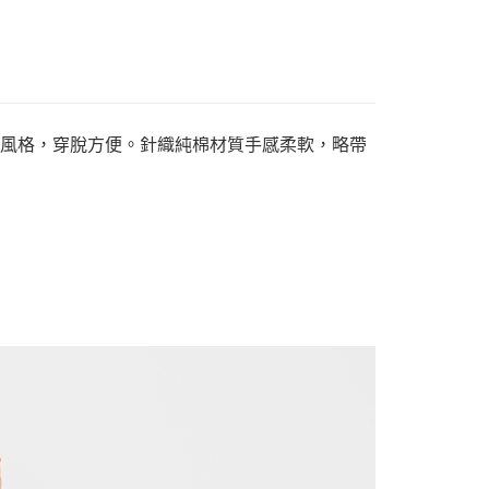
隨性的風格，穿脫方便。針織純棉材質手感柔軟，略帶