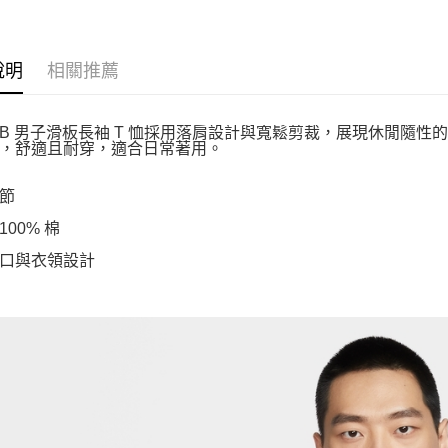
說明
相關推薦
e SB 男子滑板長袖 T 恤採用落肩設計與寬鬆剪裁，展現休閒
，舒適且耐穿，適合日常著用。
節
00% 棉
口與衣領設計