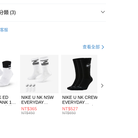
台灣）商業銀行
華泰商業銀行
業銀行
遠東國際商業銀行
類 (3)
業銀行
永豐商業銀行
享後付
業銀行
星展（台灣）商業銀行
KE
服飾
客服
際商業銀行
中國信託商業銀行
FTEE先享後付」】
上衣
長袖上衣
天信用卡公司
先享後付是「在收到商品之後才付款」的支付方式。 讓您購物簡單
心！
休閒戶外
服飾
查看全部
：不需註冊會員、不需綁卡、不需儲值。
：只要手機號碼，簡訊認證，即可結帳。
(快速到店)
：先確認商品／服務後，再付款。
00，滿NT$1,500(含以上)免運費
EE先享後付」結帳流程】
方式選擇「AFTEE先享後付」後，將跳轉至「AFTEE先享後
頁面，進行簡訊認證並確認金額後，即可完成結帳。
00，滿NT$1,500(含以上)免運費
成立數日內，您將收到繳費通知簡訊。
費通知簡訊後14天內，點擊此簡訊中的連結，可透過四大超商
市自取
K ED
NIKE U NK NSW
NIKE U NK CREW
NIKE U NK
網路銀行／等多元方式進行付款，方視為交易完成。
ANK 1P
EVERYDAY
EVERYDAY
EVERYDAY LTW
00，滿NT$1,500(含以上)免運費
：結帳手續完成當下不需立刻繳費，但若您需要取消訂單，請聯
 男 中統
ESSENTIAL CR
BBALL 3PR 男女
ANKLE 3PR 男女
NT$365
NT$527
NT$365
的店家。未經商家同意取消之訂單仍視為有效，需透過AFTEE
8104
男女 短統襪
長統襪
踝襪 SX7677010
NT$450
NT$650
NT$450
繳納相關費用。
DX5089103
DA2123010
否成功請以「AFTEE先享後付 」之結帳頁面顯示為準，若有關於
功／繳費後需取消欲退款等相關疑問，請聯繫「AFTEE先享後
援中心」
https://netprotections.freshdesk.com/support/home