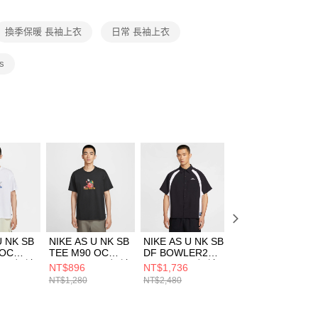
項】
恩沛科技股份有限公司提供之「AFTEE先享後付」服務完成之
換季保暖 長袖上衣
日常 長袖上衣
依本服務之必要範圍內提供個人資料，並將交易相關給付款項請
讓予恩沛科技股份有限公司。
個人資料處理事宜，請瀏覽以下網址：
ls
ee.tw/terms/#terms3
年的使用者請事先徵得法定代理人或監護人之同意方可使用
E先享後付」，若未經同意申辦者引起之損失，本公司不負相關責
AFTEE先享後付」時，將依據個別帳號之用戶狀況，依本公司
核予不同之上限額度；若仍有額度不足之情形，本公司將視審查
用戶進行身份認證。
一人註冊多個帳號或使用他人資訊註冊。若發現惡意使用之情
科技股份有限公司將有權停止該用戶之使用額度並採取法律行
U NK SB
NIKE AS U NK SB
NIKE AS U NK SB
NIKE AS U NK S
 OC
TEE M90 OC
DF BOWLER2
DF BOWLER2
O 男 短袖
FLIP PHO 男 短袖
WVN SS 男 短袖
WVN SS 男 短袖
NT$896
NT$1,736
NT$1,736
03100
上衣 HV1303010
上衣 HJ2959010
上衣 HJ2959133
NT$1,280
NT$2,480
NT$2,480