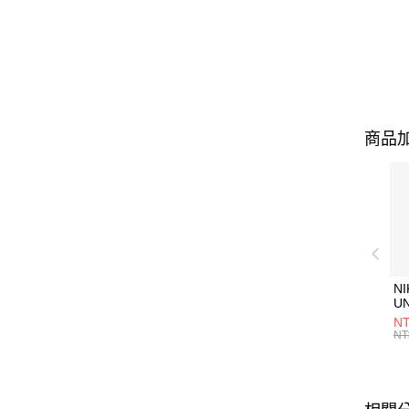
商品加
NI
U
1P
NT
統
NT