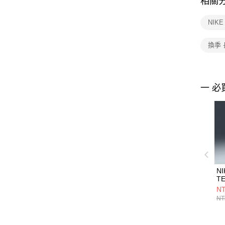
相關
NIK
換季
一 必
NI
TE
C
NT
HV
NT