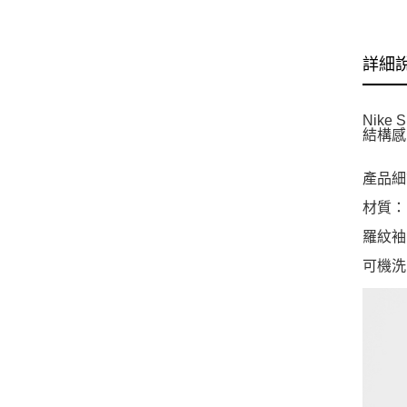
詳細
Nik
結構感
產品細
材質：1
羅紋袖
可機洗