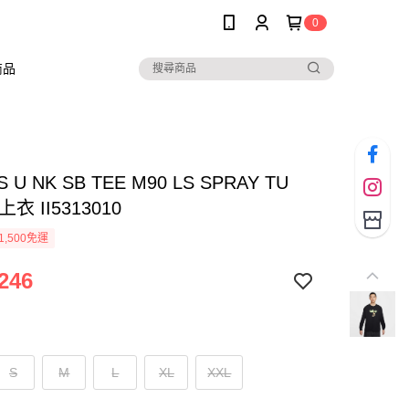
0
商品
S U NK SB TEE M90 LS SPRAY TU
衣 II5313010
1,500免運
246
S
M
L
XL
XXL