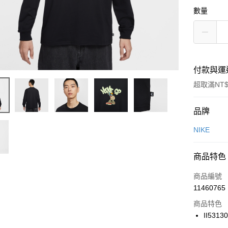
數量
付款與運
超取滿NT$
付款方式
品牌
信用卡一
NIKE
信用卡分
商品特色
3 期 
商品編號
合作金
LINE Pay
11460765
華南商
Apple Pay
上海商
商品特色
國泰世
II5313
悠遊付
臺灣中