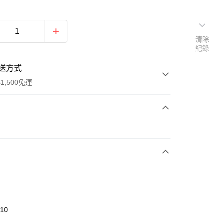
清除
紀錄
送方式
1,500免運
次付款
期付款
0 利率 每期
NT$593
21家銀行
庫商業銀行
第一商業銀行
業銀行
彰化商業銀行
業儲蓄銀行
台北富邦商業銀行
華商業銀行
兆豐國際商業銀行
010
小企業銀行
台中商業銀行