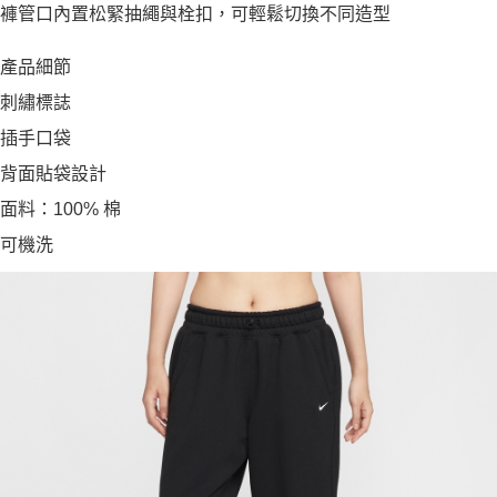
褲管口內置松緊抽繩與栓扣，可輕鬆切換不同造型
產品細節
刺繡標誌
插手口袋
背面貼袋設計
面料：100% 棉
可機洗