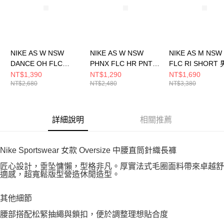
NIKE AS W NSW
NIKE AS W NSW
NIKE AS M NSW
DANCE OH FLC
PHNX FLC HR PNT
FLC RI SHORT 
PANT 女 長褲
WIDE 女 長褲
褲 FN3934010
NT$1,390
NT$1,290
NT$1,690
NT$2,680
NT$2,480
NT$3,380
FV7513370
DQ5616063
詳細說明
相關推薦
Nike Sportswear 女款 Oversize 中腰直筒針織長褲
匠心設計，垂坠慵懶，型格非凡。厚實法式毛圈面料帶來卓越舒
適感，超寬鬆版型營造休閒造型。
其他細節
腰部搭配松緊抽繩與鎖扣，便於調整理想貼合度