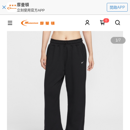
摩曼頓
開啟APP
立刻使用官方APP
0
1
/
7