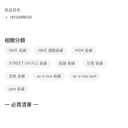
結帳頁面，進行簡訊認證並確認金額後，即可完成結帳。
２．訂單成立數日內，您將收到繳費通知簡訊。
商品特色
付款後門市自取
３．收到繳費通知簡訊後14天內，點擊此簡訊中的連結，可透過四大超商／
HV1948010
每筆NT$100，滿NT$1,500(含以上)免運費
ATM／網路銀行／等多元方式進行付款，方視為交易完成。
※ 請注意：結帳手續完成當下不需立刻繳費，但若您需要取消訂單，請聯絡
購買商品的店家。未經商家同意取消之訂單仍視為有效，需透過AFTEE先享
後付繳納相關費用。
※ 交易是否成功請以「AFTEE先享後付 」之結帳頁面顯示為準，若有關於
相關分類
是否繳費成功／繳費後需取消欲退款等相關疑問，請聯繫「AFTEE先享後付
客戶支援中心」
https://netprotections.freshdesk.com/support/home
NIKE 長褲
NIKE 運動長褲
NSW 長褲
【注意事項】
STREET OH FLC 長褲
街頭 長褲
日常 長褲
１．透過由恩沛科技股份有限公司提供之「AFTEE先享後付」服務完成之交
易，需依本服務之必要範圍內提供個人資料，並將交易相關給付款項請求債
權轉讓予恩沛科技股份有限公司。
女款 長褲
as w nsw 長褲
as w nsw pant
２．關於個人資料處理事宜，請瀏覽以下網址：
https://aftee.tw/terms/#terms3
pant 長褲
３．未成年的使用者請事先徵得法定代理人或監護人之同意方可使用
「AFTEE先享後付」，若未經同意申辦者引起之損失，本公司不負相關責
任。
一 必買清單 一
４．使用「AFTEE先享後付」時，將依據個別帳號之用戶狀況，依本公司即
時審查核予不同之上限額度；若仍有額度不足之情形，本公司將視審查結果
請求用戶進行身份認證。
５．嚴禁一人註冊多個帳號或使用他人資訊註冊。若發現惡意使用之情形，
恩沛科技股份有限公司將有權停止該用戶之使用額度並採取法律行動。