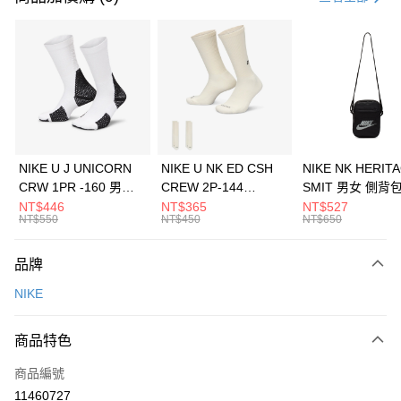
信用卡分期付款
3 期 0 利率 每期
NT$960
21家銀行
合作金庫商業銀行
第一商業銀行
LINE Pay
華南商業銀行
彰化商業銀行
Apple Pay
上海商業儲蓄銀行
台北富邦商業銀行
國泰世華商業銀行
兆豐國際商業銀行
悠遊付
臺灣中小企業銀行
台中商業銀行
NIKE U J UNICORN
NIKE U NK ED CSH
NIKE NK HERIT
匯豐（台灣）商業銀行
華泰商業銀行
CRW 1PR -160 男女
CREW 2P-144
SMIT 男女 側背
全盈+PAY
聯邦商業銀行
遠東國際商業銀行
中統襪 FZ3393100
EMBRDY 男女 短統襪
BA5871010
NT$446
NT$365
NT$527
元大商業銀行
永豐商業銀行
NT$550
NT$450
NT$650
AFTEE先享後付
FZ3073133
玉山商業銀行
星展（台灣）商業銀行
相關說明
台新國際商業銀行
中國信託商業銀行
品牌
【關於「AFTEE先享後付」】
台灣樂天信用卡公司
AFTEE先享後付是「在收到商品之後才付款」的支付方式。 讓您購物簡單
運送方式
NIKE
便利好安心！
１．簡單：不需註冊會員、不需綁卡、不需儲值。
7-11取貨(快速到店)
２．便利：只要手機號碼，簡訊認證，即可結帳。
商品特色
每筆NT$100，滿NT$1,500(含以上)免運費
３．安心：先確認商品／服務後，再付款。
商品編號
宅配
【「AFTEE先享後付」結帳流程】
１．於結帳方式選擇「AFTEE先享後付」後，將跳轉至「AFTEE先享後付」
11460727
每筆NT$100，滿NT$1,500(含以上)免運費