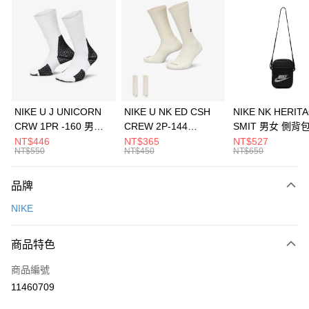
信用卡分期付款
3 期 0 利率 每期
NT$1,800
21家銀行
合作金庫商業銀行
第一商業銀行
LINE Pay
華南商業銀行
彰化商業銀行
Apple Pay
上海商業儲蓄銀行
台北富邦商業銀行
國泰世華商業銀行
兆豐國際商業銀行
悠遊付
臺灣中小企業銀行
台中商業銀行
NIKE U J UNICORN
NIKE U NK ED CSH
NIKE NK HERIT
匯豐（台灣）商業銀行
華泰商業銀行
CRW 1PR -160 男女
CREW 2P-144
SMIT 男女 側背
全盈+PAY
聯邦商業銀行
遠東國際商業銀行
中統襪 FZ3393100
EMBRDY 男女 短統襪
BA5871010
NT$446
NT$365
NT$527
元大商業銀行
永豐商業銀行
NT$550
NT$450
NT$650
AFTEE先享後付
FZ3073133
玉山商業銀行
星展（台灣）商業銀行
相關說明
台新國際商業銀行
中國信託商業銀行
品牌
【關於「AFTEE先享後付」】
台灣樂天信用卡公司
AFTEE先享後付是「在收到商品之後才付款」的支付方式。 讓您購物簡單
運送方式
NIKE
便利好安心！
１．簡單：不需註冊會員、不需綁卡、不需儲值。
7-11取貨(快速到店)
２．便利：只要手機號碼，簡訊認證，即可結帳。
商品特色
每筆NT$100，滿NT$1,500(含以上)免運費
３．安心：先確認商品／服務後，再付款。
商品編號
宅配
【「AFTEE先享後付」結帳流程】
１．於結帳方式選擇「AFTEE先享後付」後，將跳轉至「AFTEE先享後付」
11460709
每筆NT$100，滿NT$1,500(含以上)免運費
結帳頁面，進行簡訊認證並確認金額後，即可完成結帳。