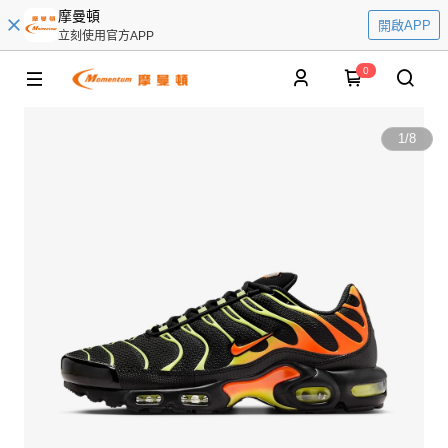
摩曼頓
開啟APP
立刻使用官方APP
0
1
/
8