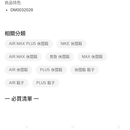
２．訂單成立數日內，您將收到繳費通知簡訊。
商品特色
付款後門市自取
３．收到繳費通知簡訊後14天內，點擊此簡訊中的連結，可透過四大超商／
DM0032028
每筆NT$100，滿NT$1,500(含以上)免運費
ATM／網路銀行／等多元方式進行付款，方視為交易完成。
※ 請注意：結帳手續完成當下不需立刻繳費，但若您需要取消訂單，請聯絡
購買商品的店家。未經商家同意取消之訂單仍視為有效，需透過AFTEE先享
後付繳納相關費用。
※ 交易是否成功請以「AFTEE先享後付 」之結帳頁面顯示為準，若有關於
相關分類
是否繳費成功／繳費後需取消欲退款等相關疑問，請聯繫「AFTEE先享後付
客戶支援中心」
https://netprotections.freshdesk.com/support/home
AIR MAX PLUS 休閒鞋
NIKE 休閒鞋
【注意事項】
AIR MAX 休閒鞋
男款 休閒鞋
MAX 休閒鞋
１．透過由恩沛科技股份有限公司提供之「AFTEE先享後付」服務完成之交
易，需依本服務之必要範圍內提供個人資料，並將交易相關給付款項請求債
權轉讓予恩沛科技股份有限公司。
AIR 休閒鞋
PLUS 休閒鞋
休閒鞋 鞋子
２．關於個人資料處理事宜，請瀏覽以下網址：
https://aftee.tw/terms/#terms3
AIR 鞋子
PLUS 鞋子
３．未成年的使用者請事先徵得法定代理人或監護人之同意方可使用
「AFTEE先享後付」，若未經同意申辦者引起之損失，本公司不負相關責
任。
一 必買清單 一
４．使用「AFTEE先享後付」時，將依據個別帳號之用戶狀況，依本公司即
時審查核予不同之上限額度；若仍有額度不足之情形，本公司將視審查結果
請求用戶進行身份認證。
５．嚴禁一人註冊多個帳號或使用他人資訊註冊。若發現惡意使用之情形，
恩沛科技股份有限公司將有權停止該用戶之使用額度並採取法律行動。