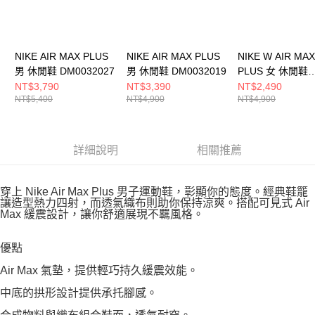
NIKE AIR MAX PLUS
NIKE AIR MAX PLUS
NIKE W AIR MAX
男 休閒鞋 DM0032027
男 休閒鞋 DM0032019
PLUS 女 休閒鞋
FV8480002
NT$3,790
NT$3,390
NT$2,490
NT$5,400
NT$4,900
NT$4,900
詳細說明
相關推薦
穿上 Nike Air Max Plus 男子運動鞋，彰顯你的態度。經典鞋籠
讓造型熱力四射，而透氣織布則助你保持涼爽。搭配可見式 Air
Max 緩震設計，讓你舒適展現不羈風格。
優點
Air Max 氣墊，提供輕巧持久緩震效能。
中底的拱形設計提供承托腳感。