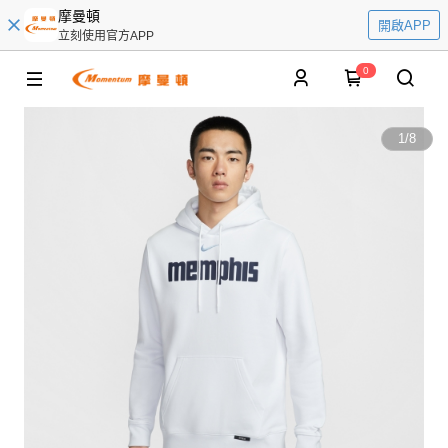
摩曼頓
開啟APP
立刻使用官方APP
0
1
/
8