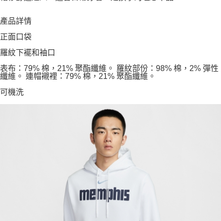
產品詳情
正面口袋
羅紋下襬和袖口
表布：79% 棉，21% 聚酯纖維。 羅紋部份：98% 棉，2% 彈性
纖維。 連帽襯裡：79% 棉，21% 聚酯纖維。
可機洗