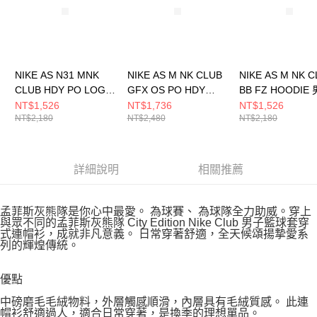
NIKE AS N31 MNK
NIKE AS M NK CLUB
NIKE AS M NK 
CLUB HDY PO LOGO
GFX OS PO HDY
BB FZ HOODIE 
男 連帽上衣
GCE 男 連帽上衣
帽上衣 FN38620
NT$1,526
NT$1,736
NT$1,526
NT$2,180
NT$2,480
NT$2,180
HM5896010
IO2452010
詳細說明
相關推薦
孟菲斯灰熊隊是你心中最愛。 為球賽、 為球隊全力助威。穿上
與眾不同的孟菲斯灰熊隊 City Edition Nike Club 男子籃球套穿
式連帽衫，成就非凡意義。 日常穿著舒適，全天候頌揚摯愛系
列的輝煌傳統。
優點
中磅磨毛毛絨物料，外層觸感順滑，內層具有毛絨質感。 此連
帽衫舒適過人，適合日常穿著，是換季的理想單品。