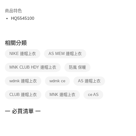
結帳頁面，進行簡訊認證並確認金額後，即可完成結帳。
２．訂單成立數日內，您將收到繳費通知簡訊。
商品特色
付款後門市自取
３．收到繳費通知簡訊後14天內，點擊此簡訊中的連結，可透過四大超商／
HQ5545100
每筆NT$100，滿NT$1,500(含以上)免運費
ATM／網路銀行／等多元方式進行付款，方視為交易完成。
※ 請注意：結帳手續完成當下不需立刻繳費，但若您需要取消訂單，請聯絡
購買商品的店家。未經商家同意取消之訂單仍視為有效，需透過AFTEE先享
後付繳納相關費用。
※ 交易是否成功請以「AFTEE先享後付 」之結帳頁面顯示為準，若有關於
相關分類
是否繳費成功／繳費後需取消欲退款等相關疑問，請聯繫「AFTEE先享後付
客戶支援中心」
https://netprotections.freshdesk.com/support/home
NIKE 連帽上衣
AS MEM 連帽上衣
【注意事項】
MNK CLUB HDY 連帽上衣
防風 保暖
１．透過由恩沛科技股份有限公司提供之「AFTEE先享後付」服務完成之交
易，需依本服務之必要範圍內提供個人資料，並將交易相關給付款項請求債
權轉讓予恩沛科技股份有限公司。
wdmk 連帽上衣
wdmk ce
AS 連帽上衣
２．關於個人資料處理事宜，請瀏覽以下網址：
https://aftee.tw/terms/#terms3
CLUB 連帽上衣
MNK 連帽上衣
ce AS
３．未成年的使用者請事先徵得法定代理人或監護人之同意方可使用
「AFTEE先享後付」，若未經同意申辦者引起之損失，本公司不負相關責
任。
一 必買清單 一
４．使用「AFTEE先享後付」時，將依據個別帳號之用戶狀況，依本公司即
時審查核予不同之上限額度；若仍有額度不足之情形，本公司將視審查結果
請求用戶進行身份認證。
５．嚴禁一人註冊多個帳號或使用他人資訊註冊。若發現惡意使用之情形，
恩沛科技股份有限公司將有權停止該用戶之使用額度並採取法律行動。