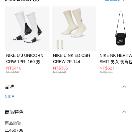
信用卡分期付款
3 期 0 利率 每期
NT$853
21家銀行
合作金庫商業銀行
第一商業銀行
LINE Pay
華南商業銀行
彰化商業銀行
Apple Pay
上海商業儲蓄銀行
台北富邦商業銀行
國泰世華商業銀行
兆豐國際商業銀行
悠遊付
臺灣中小企業銀行
台中商業銀行
NIKE U J UNICORN
NIKE U NK ED CSH
NIKE NK HERIT
匯豐（台灣）商業銀行
華泰商業銀行
CRW 1PR -160 男女
CREW 2P-144
SMIT 男女 側背
全盈+PAY
聯邦商業銀行
遠東國際商業銀行
中統襪 FZ3393100
EMBRDY 男女 短統襪
BA5871010
NT$446
NT$365
NT$527
元大商業銀行
永豐商業銀行
NT$550
NT$450
NT$650
AFTEE先享後付
FZ3073133
玉山商業銀行
星展（台灣）商業銀行
相關說明
台新國際商業銀行
中國信託商業銀行
品牌
【關於「AFTEE先享後付」】
台灣樂天信用卡公司
AFTEE先享後付是「在收到商品之後才付款」的支付方式。 讓您購物簡單
運送方式
NIKE
便利好安心！
１．簡單：不需註冊會員、不需綁卡、不需儲值。
7-11取貨(快速到店)
２．便利：只要手機號碼，簡訊認證，即可結帳。
商品特色
每筆NT$100，滿NT$1,500(含以上)免運費
３．安心：先確認商品／服務後，再付款。
商品編號
宅配
【「AFTEE先享後付」結帳流程】
１．於結帳方式選擇「AFTEE先享後付」後，將跳轉至「AFTEE先享後付」
11460706
每筆NT$100，滿NT$1,500(含以上)免運費