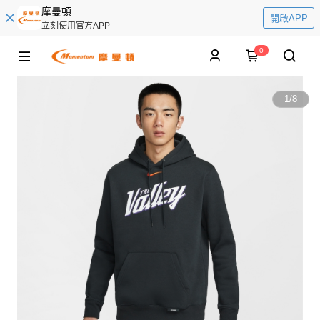
摩曼頓
開啟APP
立刻使用官方APP
0
1
/
8