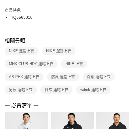
結帳頁面，進行簡訊認證並確認金額後，即可完成結帳。
２．訂單成立數日內，您將收到繳費通知簡訊。
商品特色
付款後門市自取
３．收到繳費通知簡訊後14天內，點擊此簡訊中的連結，可透過四大超商／
HQ5563010
每筆NT$100，滿NT$1,500(含以上)免運費
ATM／網路銀行／等多元方式進行付款，方視為交易完成。
※ 請注意：結帳手續完成當下不需立刻繳費，但若您需要取消訂單，請聯絡
購買商品的店家。未經商家同意取消之訂單仍視為有效，需透過AFTEE先享
後付繳納相關費用。
※ 交易是否成功請以「AFTEE先享後付 」之結帳頁面顯示為準，若有關於
相關分類
是否繳費成功／繳費後需取消欲退款等相關疑問，請聯繫「AFTEE先享後付
客戶支援中心」
https://netprotections.freshdesk.com/support/home
NIKE 連帽上衣
NIKE 運動上衣
【注意事項】
MNK CLUB HDY 連帽上衣
NIKE 上衣
１．透過由恩沛科技股份有限公司提供之「AFTEE先享後付」服務完成之交
易，需依本服務之必要範圍內提供個人資料，並將交易相關給付款項請求債
權轉讓予恩沛科技股份有限公司。
AS PHX 連帽上衣
防風 連帽上衣
保暖 連帽上衣
２．關於個人資料處理事宜，請瀏覽以下網址：
https://aftee.tw/terms/#terms3
男款 連帽上衣
日常 連帽上衣
wdmk 連帽上衣
３．未成年的使用者請事先徵得法定代理人或監護人之同意方可使用
「AFTEE先享後付」，若未經同意申辦者引起之損失，本公司不負相關責
任。
一 必買清單 一
４．使用「AFTEE先享後付」時，將依據個別帳號之用戶狀況，依本公司即
時審查核予不同之上限額度；若仍有額度不足之情形，本公司將視審查結果
請求用戶進行身份認證。
５．嚴禁一人註冊多個帳號或使用他人資訊註冊。若發現惡意使用之情形，
恩沛科技股份有限公司將有權停止該用戶之使用額度並採取法律行動。