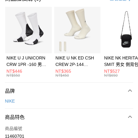
信用卡分期付款
3 期 0 利率 每期
NT$726
21家銀行
合作金庫商業銀行
第一商業銀行
LINE Pay
華南商業銀行
彰化商業銀行
Apple Pay
上海商業儲蓄銀行
台北富邦商業銀行
國泰世華商業銀行
兆豐國際商業銀行
悠遊付
臺灣中小企業銀行
台中商業銀行
NIKE U J UNICORN
NIKE U NK ED CSH
NIKE NK HERIT
匯豐（台灣）商業銀行
華泰商業銀行
CRW 1PR -160 男女
CREW 2P-144
SMIT 男女 側背
全盈+PAY
聯邦商業銀行
遠東國際商業銀行
中統襪 FZ3393100
EMBRDY 男女 短統襪
BA5871010
NT$446
NT$365
NT$527
元大商業銀行
永豐商業銀行
NT$550
NT$450
NT$650
AFTEE先享後付
FZ3073133
玉山商業銀行
星展（台灣）商業銀行
相關說明
台新國際商業銀行
中國信託商業銀行
品牌
【關於「AFTEE先享後付」】
台灣樂天信用卡公司
AFTEE先享後付是「在收到商品之後才付款」的支付方式。 讓您購物簡單
運送方式
NIKE
便利好安心！
１．簡單：不需註冊會員、不需綁卡、不需儲值。
7-11取貨(快速到店)
２．便利：只要手機號碼，簡訊認證，即可結帳。
商品特色
每筆NT$100，滿NT$1,500(含以上)免運費
３．安心：先確認商品／服務後，再付款。
商品編號
宅配
【「AFTEE先享後付」結帳流程】
１．於結帳方式選擇「AFTEE先享後付」後，將跳轉至「AFTEE先享後付」
11460701
每筆NT$100，滿NT$1,500(含以上)免運費