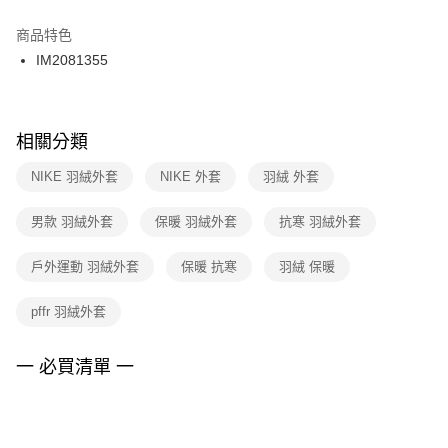
結帳頁面，進行簡訊認證並確認金額後，即可完成結帳。
２．訂單成立數日內，您將收到繳費通知簡訊。
商品特色
付款後門市自取
３．收到繳費通知簡訊後14天內，點擊此簡訊中的連結，可透過四大超商／
IM2081355
每筆NT$100，滿NT$1,500(含以上)免運費
ATM／網路銀行／等多元方式進行付款，方視為交易完成。
※ 請注意：結帳手續完成當下不需立刻繳費，但若您需要取消訂單，請聯絡
購買商品的店家。未經商家同意取消之訂單仍視為有效，需透過AFTEE先享
後付繳納相關費用。
※ 交易是否成功請以「AFTEE先享後付 」之結帳頁面顯示為準，若有關於
相關分類
是否繳費成功／繳費後需取消欲退款等相關疑問，請聯繫「AFTEE先享後付
客戶支援中心」
https://netprotections.freshdesk.com/support/home
NIKE 羽絨外套
NIKE 外套
羽絨 外套
【注意事項】
男款 羽絨外套
保暖 羽絨外套
抗寒 羽絨外套
１．透過由恩沛科技股份有限公司提供之「AFTEE先享後付」服務完成之交
易，需依本服務之必要範圍內提供個人資料，並將交易相關給付款項請求債
權轉讓予恩沛科技股份有限公司。
戶外運動 羽絨外套
保暖 抗寒
羽絨 保暖
２．關於個人資料處理事宜，請瀏覽以下網址：
https://aftee.tw/terms/#terms3
pffr 羽絨外套
３．未成年的使用者請事先徵得法定代理人或監護人之同意方可使用
「AFTEE先享後付」，若未經同意申辦者引起之損失，本公司不負相關責
任。
一 必買清單 一
４．使用「AFTEE先享後付」時，將依據個別帳號之用戶狀況，依本公司即
時審查核予不同之上限額度；若仍有額度不足之情形，本公司將視審查結果
請求用戶進行身份認證。
５．嚴禁一人註冊多個帳號或使用他人資訊註冊。若發現惡意使用之情形，
恩沛科技股份有限公司將有權停止該用戶之使用額度並採取法律行動。