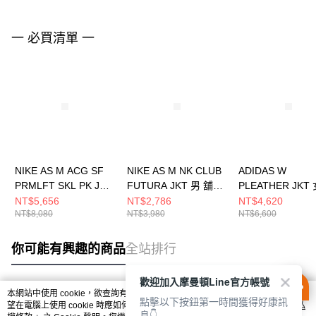
一 必買清單 一
NIKE AS M ACG SF
NIKE AS M NK CLUB
ADIDAS W
PRMLFT SKL PK JKT
FUTURA JKT 男 舖棉
PLEATHER JKT
男 連帽外套
外套 FZ0657010
絨外套 KU6858
NT$5,656
NT$2,786
NT$4,620
NT$8,080
NT$3,980
NT$6,600
FV8682010
你可能有興趣的商品
全站排行
歡迎加入摩曼頓Line官方帳號
本網站中使用 cookie，欲查詢有關本網站使用 cookie 方式之詳情，及若您不希
點擊以下按鈕第一時間獲得好康訊
熱門標籤
望在電腦上使用 cookie 時應如何變更電腦的 cookie 設定，請參閱本網站「
隱私
息👇