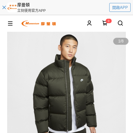
摩曼頓
開啟APP
立刻使用官方APP
0
1
/
8