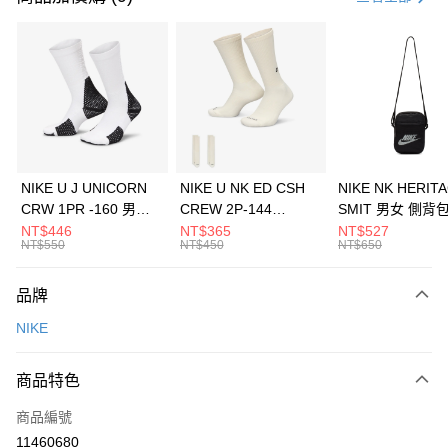
信用卡分期付款
3 期 0 利率 每期
NT$2,693
21家銀行
合作金庫商業銀行
第一商業銀行
LINE Pay
華南商業銀行
彰化商業銀行
Apple Pay
上海商業儲蓄銀行
台北富邦商業銀行
國泰世華商業銀行
兆豐國際商業銀行
悠遊付
臺灣中小企業銀行
台中商業銀行
NIKE U J UNICORN
NIKE U NK ED CSH
NIKE NK HERIT
匯豐（台灣）商業銀行
華泰商業銀行
CRW 1PR -160 男女
CREW 2P-144
SMIT 男女 側背
全盈+PAY
聯邦商業銀行
遠東國際商業銀行
中統襪 FZ3393100
EMBRDY 男女 短統襪
BA5871010
NT$446
NT$365
NT$527
元大商業銀行
永豐商業銀行
NT$550
NT$450
NT$650
AFTEE先享後付
FZ3073133
玉山商業銀行
星展（台灣）商業銀行
相關說明
台新國際商業銀行
中國信託商業銀行
品牌
【關於「AFTEE先享後付」】
台灣樂天信用卡公司
AFTEE先享後付是「在收到商品之後才付款」的支付方式。 讓您購物簡單
運送方式
NIKE
便利好安心！
１．簡單：不需註冊會員、不需綁卡、不需儲值。
7-11取貨(快速到店)
２．便利：只要手機號碼，簡訊認證，即可結帳。
商品特色
每筆NT$100，滿NT$1,500(含以上)免運費
３．安心：先確認商品／服務後，再付款。
商品編號
宅配
【「AFTEE先享後付」結帳流程】
１．於結帳方式選擇「AFTEE先享後付」後，將跳轉至「AFTEE先享後付」
11460680
每筆NT$100，滿NT$1,500(含以上)免運費