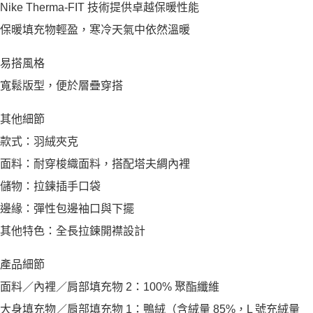
Nike Therma-FIT 技術提供卓越保暖性能
保暖填充物輕盈，寒冷天氣中依然溫暖
易搭風格
寬鬆版型，便於層疊穿搭
其他細節
款式：羽絨夾克
面料：耐穿梭織面料，搭配塔夫綢內裡
儲物：拉鍊插手口袋
邊緣：彈性包邊袖口與下擺
其他特色：全長拉鍊開襟設計
產品細節
面料／內裡／肩部填充物 2：100% 聚酯纖維
大身填充物／肩部填充物 1：鴨絨（含絨量 85%，L 號充絨量