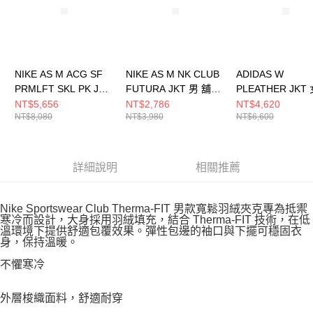
NIKE AS M ACG SF
NIKE AS M NK CLUB
ADIDAS W
PRMLFT SKL PK JKT
FUTURA JKT 男 舖棉
PLEATHER JKT
男 連帽外套
外套 FZ0657010
絨外套 KU6858
NT$5,656
NT$2,786
NT$4,620
NT$8,080
NT$3,980
NT$6,600
FV8682010
詳細說明
相關推薦
Nike Sportswear Club Therma-FIT 男款寬鬆羽絨夾克專為抵禦
寒冷而設計，大身採用羽絨填充，結合 Therma-FIT 技術，在低
溫環境下提供舒適包覆效果。彈性包邊的袖口與下擺可穩固衣
身，保持溫暖。
不懼寒冷
外層梭織面料，舒適耐穿