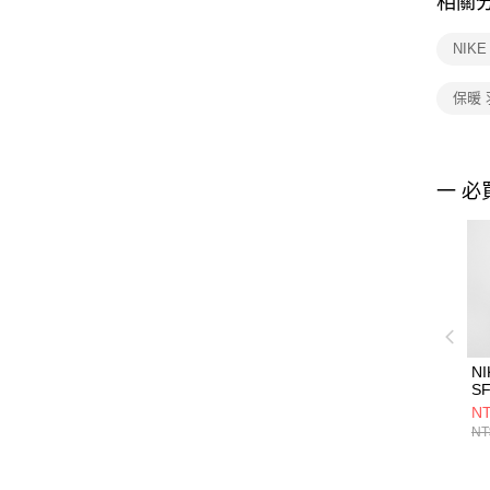
相關
NIK
保暖 
一 必
NI
SF
P
NT
套 
NT