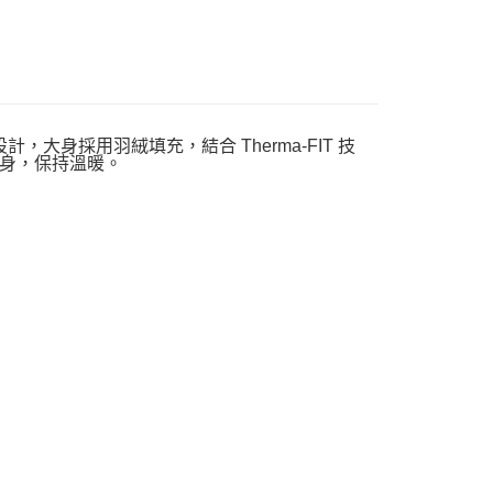
寒冷而設計，大身採用羽絨填充，結合 Therma-FIT 技
身，保持溫暖。