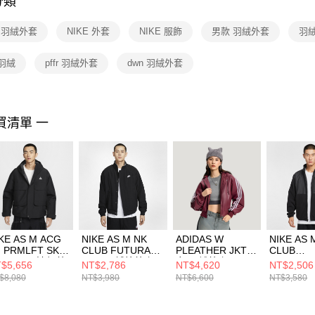
分類
【注意事
１．透過由
E 羽絨外套
NIKE 外套
NIKE 服飾
男款 羽絨外套
羽絨
交易，需
求債權轉
２．關於
羽絨
pffr 羽絨外套
dwn 羽絨外套
https://aft
３．未成
「AFTE
任。
買清單 一
４．使用「
即時審查
結果請求
５．嚴禁
形，恩沛
動。
KE AS M ACG
NIKE AS M NK
ADIDAS W
NIKE AS 
 PRMLFT SKL
CLUB FUTURA
PLEATHER JKT
CLUB
K JKT 男 連帽外
JKT 男 舖棉外套
女 羽絨外套
WINTERI
$5,656
NT$2,786
NT$4,620
NT$2,506
FV8682010
FZ0657010
KU6858
JKT 男 
$8,080
NT$3,980
NT$6,600
NT$3,580
IM945301