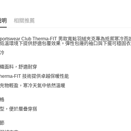
說明
相關推薦
 Sportswear Club Therma-FIT 男款寬鬆羽絨夾克專為抵禦
低溫環境下提供舒適包覆效果。彈性包邊的袖口與下擺可穩固衣
冷
織面料，舒適耐穿
 Therma-FIT 技術提供卓越保暖性能
充物輕盈，寒冷天氣中依然溫暖
格
型，便於層疊穿搭
節