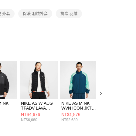
項】
恩沛科技股份有限公司提供之「AFTEE先享後付」服務完成之
 外套
保暖 羽絨外套
抗寒 羽絨
依本服務之必要範圍內提供個人資料，並將交易相關給付款項請
讓予恩沛科技股份有限公司。
個人資料處理事宜，請瀏覽以下網址：
ee.tw/terms/#terms3
年的使用者請事先徵得法定代理人或監護人之同意方可使用
E先享後付」，若未經同意申辦者引起之損失，本公司不負相關責
AFTEE先享後付」時，將依據個別帳號之用戶狀況，依本公司
核予不同之上限額度；若仍有額度不足之情形，本公司將視審查
用戶進行身份認證。
一人註冊多個帳號或使用他人資訊註冊。若發現惡意使用之情
科技股份有限公司將有權停止該用戶之使用額度並採取法律行
M NK
NIKE AS W ACG
NIKE AS M NK
NIKE AS M NK
TFADV LAVA
WVN ICON JKT
CLUB FUTURA
ZD FZ
FLOW VEST 女 羽
STRTFV SN 男 風
JKT 男 休閒外套
NT$4,676
NT$1,876
NT$1,990
舖棉外套
絨外套 IB0803010
衣外套
FZ0657224
NT$6,680
NT$2,680
NT$3,980
0
HV3364415