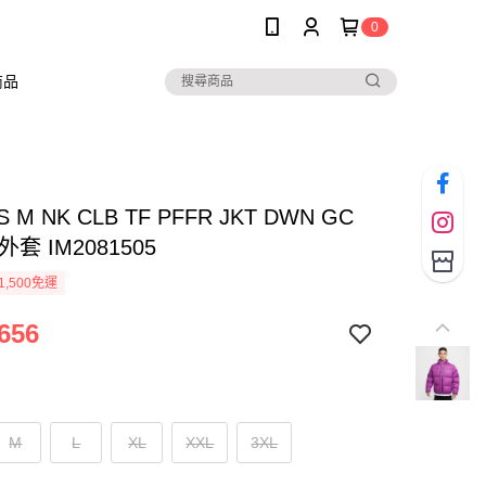
0
商品
S M NK CLB TF PFFR JKT DWN GC
套 IM2081505
1,500免運
656
M
L
XL
XXL
3XL