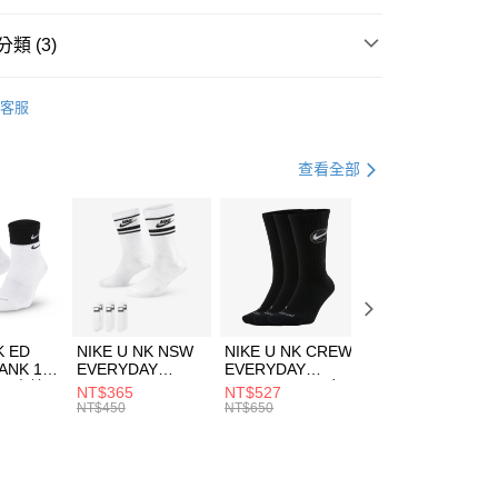
台灣）商業銀行
華泰商業銀行
業銀行
遠東國際商業銀行
類 (3)
業銀行
永豐商業銀行
享後付
業銀行
星展（台灣）商業銀行
KE
服飾
客服
際商業銀行
中國信託商業銀行
FTEE先享後付」】
外套
羽絨/化纖外套
天信用卡公司
先享後付是「在收到商品之後才付款」的支付方式。 讓您購物簡單
心！
休閒戶外
服飾
查看全部
：不需註冊會員、不需綁卡、不需儲值。
：只要手機號碼，簡訊認證，即可結帳。
(快速到店)
：先確認商品／服務後，再付款。
00，滿NT$1,500(含以上)免運費
EE先享後付」結帳流程】
方式選擇「AFTEE先享後付」後，將跳轉至「AFTEE先享後
頁面，進行簡訊認證並確認金額後，即可完成結帳。
00，滿NT$1,500(含以上)免運費
成立數日內，您將收到繳費通知簡訊。
費通知簡訊後14天內，點擊此簡訊中的連結，可透過四大超商
市自取
K ED
NIKE U NK NSW
NIKE U NK CREW
NIKE U NK
網路銀行／等多元方式進行付款，方視為交易完成。
ANK 1P
EVERYDAY
EVERYDAY
EVERYDAY LTW
00，滿NT$1,500(含以上)免運費
：結帳手續完成當下不需立刻繳費，但若您需要取消訂單，請聯
 男 中統
ESSENTIAL CR
BBALL 3PR 男女
ANKLE 3PR 男女
NT$365
NT$527
NT$365
的店家。未經商家同意取消之訂單仍視為有效，需透過AFTEE
8104
男女 短統襪
長統襪
踝襪 SX7677010
NT$450
NT$650
NT$450
繳納相關費用。
DX5089103
DA2123010
否成功請以「AFTEE先享後付 」之結帳頁面顯示為準，若有關於
功／繳費後需取消欲退款等相關疑問，請聯繫「AFTEE先享後
援中心」
https://netprotections.freshdesk.com/support/home