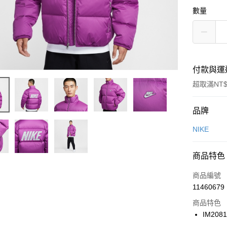
數量
付款與運
超取滿NT$
付款方式
品牌
信用卡一
NIKE
信用卡分
商品特色
3 期 
商品編號
合作金
LINE Pay
11460679
華南商
Apple Pay
上海商
商品特色
國泰世
IM208
悠遊付
臺灣中