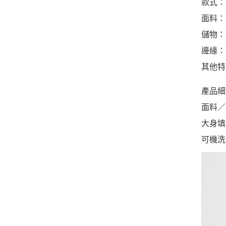
款式：
面料：
儲物：
邊緣：
其他特
產品細
面料／
大身填
可機洗