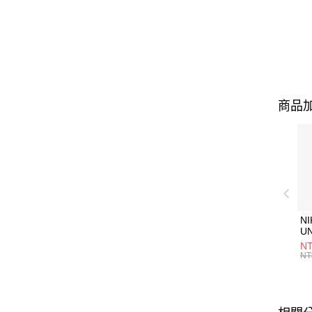
商品加
NI
U
1P
NT
統
NT