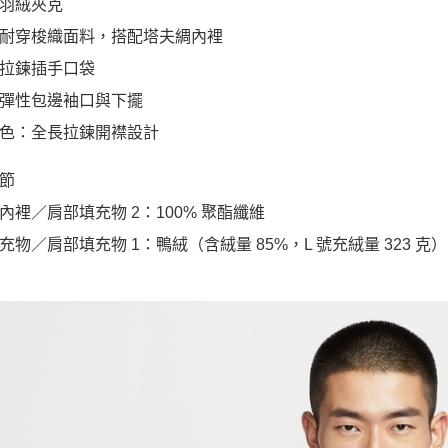
羽絨夾克
耐穿梭織面料，搭配塔夫綢內裡
拉鍊插手口袋
彈性包邊袖口與下擺
色：全長拉鍊開襟設計
節
內裡／肩部填充物 2：100% 聚酯纖維
充物／肩部填充物 1：鴨絨（含絨量 85%，L 號充絨量 323 克）