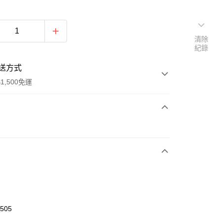
清除
紀錄
送方式
1,500免運
次付款
期付款
0 利率 每期
NT$2,693
21家銀行
庫商業銀行
第一商業銀行
業銀行
彰化商業銀行
業儲蓄銀行
台北富邦商業銀行
華商業銀行
兆豐國際商業銀行
1505
小企業銀行
台中商業銀行