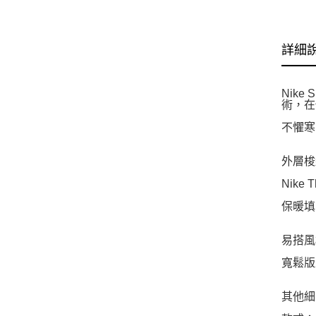
詳細
Nike
術，在
不懼寒
外層梭
Nike
保暖填
易搭風
寬鬆版
其他細