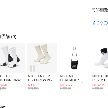
匯豐（
全盈+PAY
聯邦商
商品相關分
元大商
AFTEE先
玉山商
品牌
NI
相關說明
分享
台新國
【關於「A
男性商品
台灣樂
AFTEE
便利好安
運動類型
運送方式
價購 (9)
１．簡單
２．便利
7-11取貨
３．安心
每筆NT$1
【「AFT
宅配
１．於結帳
付」結帳
每筆NT$1
２．訂單
３．收到繳
付款後門
KE U J
NIKE U NK ED
NIKE NK
NIKE U N
／ATM／
NICORN CRW
CSH CREW 2P-
HERITAGE S
PLS CSH 
每筆NT$1
※ 請注意
R -160 男女 中
144 EMBRDY 男
SMIT 男女 側背包
144 DBL
$446
NT$365
NT$527
NT$284
絡購買商品
襪 FZ3393100
女 短統襪
BA5871010
襪 DH405
$550
NT$450
NT$650
NT$350
先享後付
FZ3073133
※ 交易是
是否繳費成
付客戶支