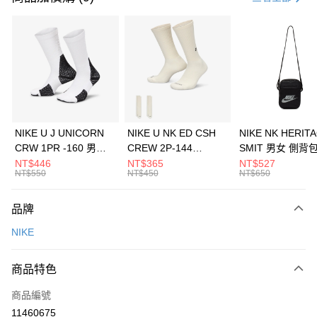
信用卡分期付款
3 期 0 利率 每期
NT$433
21家銀行
合作金庫商業銀行
第一商業銀行
LINE Pay
華南商業銀行
彰化商業銀行
Apple Pay
上海商業儲蓄銀行
台北富邦商業銀行
國泰世華商業銀行
兆豐國際商業銀行
悠遊付
臺灣中小企業銀行
台中商業銀行
NIKE U J UNICORN
NIKE U NK ED CSH
NIKE NK HERIT
匯豐（台灣）商業銀行
華泰商業銀行
CRW 1PR -160 男女
CREW 2P-144
SMIT 男女 側背
全盈+PAY
聯邦商業銀行
遠東國際商業銀行
中統襪 FZ3393100
EMBRDY 男女 短統襪
BA5871010
NT$446
NT$365
NT$527
元大商業銀行
永豐商業銀行
NT$550
NT$450
NT$650
AFTEE先享後付
FZ3073133
玉山商業銀行
星展（台灣）商業銀行
相關說明
台新國際商業銀行
中國信託商業銀行
品牌
【關於「AFTEE先享後付」】
台灣樂天信用卡公司
AFTEE先享後付是「在收到商品之後才付款」的支付方式。 讓您購物簡單
運送方式
NIKE
便利好安心！
１．簡單：不需註冊會員、不需綁卡、不需儲值。
7-11取貨(快速到店)
２．便利：只要手機號碼，簡訊認證，即可結帳。
商品特色
每筆NT$100，滿NT$1,500(含以上)免運費
３．安心：先確認商品／服務後，再付款。
商品編號
宅配
【「AFTEE先享後付」結帳流程】
１．於結帳方式選擇「AFTEE先享後付」後，將跳轉至「AFTEE先享後付」
11460675
每筆NT$100，滿NT$1,500(含以上)免運費