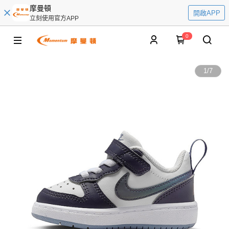
摩曼頓
開啟APP
立刻使用官方APP
0
1
/
7