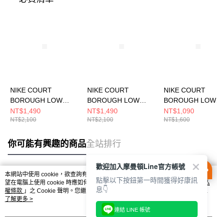
NIKE COURT
NIKE COURT
NIKE COURT
BOROUGH LOW
BOROUGH LOW
BOROUGH LOW
RCRFT SE BG 中大童
RCRFT BG 中大童 休
RCRFT SE BPV
NT$1,490
NT$1,490
NT$1,090
NT$2,100
NT$2,100
NT$1,600
休閒鞋 IB0716001
閒鞋 IM7167441
童 休閒鞋 IB0715
你可能有興趣的商品
全站排行
歡迎加入摩曼頓Line官方帳號
本網站中使用 cookie，欲查詢有關本網站使用 cookie 方式之詳情，及若您不希
點擊以下按鈕第一時間獲得好康訊
熱門標籤
望在電腦上使用 cookie 時應如何變更電腦的 cookie 設定，請參閱本網站「
隱私
息👇
權條款
」之 Cookie 聲明。您繼續使用本網站即表示您同意本公司得按本網站使
用條款之 Cookie 聲明使用 cookie。
了解更多 >
連結 LINE 帳號