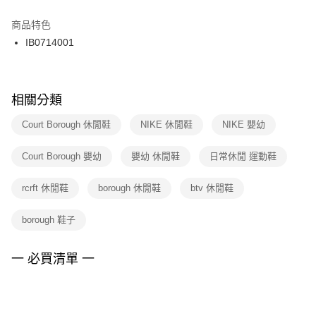
結帳頁面，進行簡訊認證並確認金額後，即可完成結帳。
２．訂單成立數日內，您將收到繳費通知簡訊。
商品特色
付款後門市自取
３．收到繳費通知簡訊後14天內，點擊此簡訊中的連結，可透過四大超商／
IB0714001
每筆NT$100，滿NT$1,500(含以上)免運費
ATM／網路銀行／等多元方式進行付款，方視為交易完成。
※ 請注意：結帳手續完成當下不需立刻繳費，但若您需要取消訂單，請聯絡
購買商品的店家。未經商家同意取消之訂單仍視為有效，需透過AFTEE先享
後付繳納相關費用。
※ 交易是否成功請以「AFTEE先享後付 」之結帳頁面顯示為準，若有關於
相關分類
是否繳費成功／繳費後需取消欲退款等相關疑問，請聯繫「AFTEE先享後付
客戶支援中心」
https://netprotections.freshdesk.com/support/home
Court Borough 休閒鞋
NIKE 休閒鞋
NIKE 嬰幼
【注意事項】
Court Borough 嬰幼
嬰幼 休閒鞋
日常休閒 運動鞋
１．透過由恩沛科技股份有限公司提供之「AFTEE先享後付」服務完成之交
易，需依本服務之必要範圍內提供個人資料，並將交易相關給付款項請求債
權轉讓予恩沛科技股份有限公司。
rcrft 休閒鞋
borough 休閒鞋
btv 休閒鞋
２．關於個人資料處理事宜，請瀏覽以下網址：
https://aftee.tw/terms/#terms3
borough 鞋子
３．未成年的使用者請事先徵得法定代理人或監護人之同意方可使用
「AFTEE先享後付」，若未經同意申辦者引起之損失，本公司不負相關責
任。
一 必買清單 一
４．使用「AFTEE先享後付」時，將依據個別帳號之用戶狀況，依本公司即
時審查核予不同之上限額度；若仍有額度不足之情形，本公司將視審查結果
請求用戶進行身份認證。
５．嚴禁一人註冊多個帳號或使用他人資訊註冊。若發現惡意使用之情形，
恩沛科技股份有限公司將有權停止該用戶之使用額度並採取法律行動。