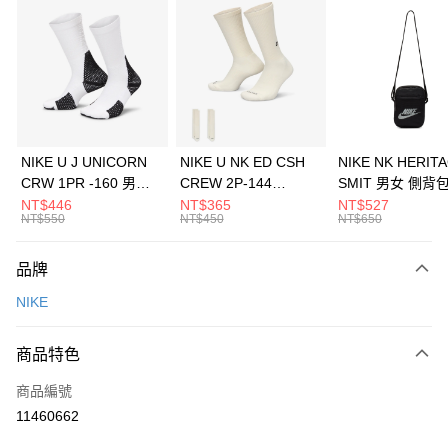
信用卡分期付款
3 期 0 利率 每期
NT$1,266
21家銀行
合作金庫商業銀行
第一商業銀行
LINE Pay
華南商業銀行
彰化商業銀行
Apple Pay
上海商業儲蓄銀行
台北富邦商業銀行
國泰世華商業銀行
兆豐國際商業銀行
悠遊付
臺灣中小企業銀行
台中商業銀行
NIKE U J UNICORN
NIKE U NK ED CSH
NIKE NK HERIT
匯豐（台灣）商業銀行
華泰商業銀行
CRW 1PR -160 男女
CREW 2P-144
SMIT 男女 側背
全盈+PAY
聯邦商業銀行
遠東國際商業銀行
中統襪 FZ3393100
EMBRDY 男女 短統襪
BA5871010
NT$446
NT$365
NT$527
元大商業銀行
永豐商業銀行
NT$550
NT$450
NT$650
AFTEE先享後付
FZ3073133
玉山商業銀行
星展（台灣）商業銀行
相關說明
台新國際商業銀行
中國信託商業銀行
品牌
【關於「AFTEE先享後付」】
台灣樂天信用卡公司
AFTEE先享後付是「在收到商品之後才付款」的支付方式。 讓您購物簡單
運送方式
NIKE
便利好安心！
１．簡單：不需註冊會員、不需綁卡、不需儲值。
7-11取貨(快速到店)
２．便利：只要手機號碼，簡訊認證，即可結帳。
商品特色
每筆NT$100，滿NT$1,500(含以上)免運費
３．安心：先確認商品／服務後，再付款。
商品編號
宅配
【「AFTEE先享後付」結帳流程】
１．於結帳方式選擇「AFTEE先享後付」後，將跳轉至「AFTEE先享後付」
11460662
每筆NT$100，滿NT$1,500(含以上)免運費
結帳頁面，進行簡訊認證並確認金額後，即可完成結帳。