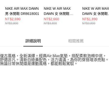
NIKE AIR MAX DAWN
NIKE W AIR MAX
NIKE W AIR MAX
男 休閒鞋 DR8618001
DAWN 女 休閒鞋
DAWN 女 休閒鞋
DM8261001
DQ5016100
NT$2,690
NT$2,660
NT$1,890
NT$3,800
NT$3,800
NT$3,800
詳細說明
相關推薦
復古風格，全新演繹。經典Air Max氣墊，搭配柔軟泡棉中底，
舒適非凡。清新白綠黃配色，活力滿滿，為你的穿搭增添亮點。
無論日常休閒還是運動風格，都能輕鬆駕馭。