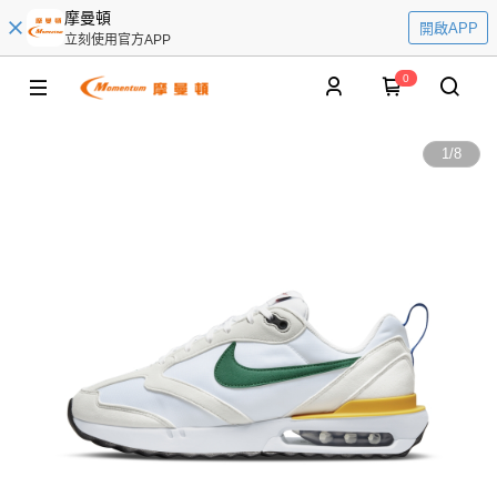
摩曼頓
開啟APP
立刻使用官方APP
0
1
/
8