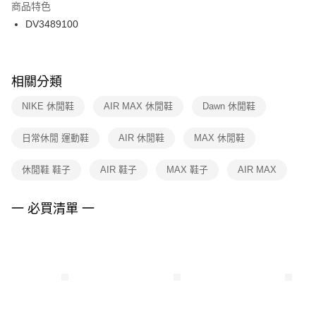
２．訂單成立數日內，您將收到繳費通知簡訊。
商品特色
付款後門市自取
３．收到繳費通知簡訊後14天內，點擊此簡訊中的連結，可透過四大超商／
DV3489100
每筆NT$100，滿NT$1,500(含以上)免運費
ATM／網路銀行／等多元方式進行付款，方視為交易完成。
※ 請注意：結帳手續完成當下不需立刻繳費，但若您需要取消訂單，請聯絡
購買商品的店家。未經商家同意取消之訂單仍視為有效，需透過AFTEE先享
後付繳納相關費用。
※ 交易是否成功請以「AFTEE先享後付 」之結帳頁面顯示為準，若有關於
相關分類
是否繳費成功／繳費後需取消欲退款等相關疑問，請聯繫「AFTEE先享後付
客戶支援中心」
https://netprotections.freshdesk.com/support/home
NIKE 休閒鞋
AIR MAX 休閒鞋
Dawn 休閒鞋
【注意事項】
日常休閒 運動鞋
AIR 休閒鞋
MAX 休閒鞋
１．透過由恩沛科技股份有限公司提供之「AFTEE先享後付」服務完成之交
易，需依本服務之必要範圍內提供個人資料，並將交易相關給付款項請求債
權轉讓予恩沛科技股份有限公司。
休閒鞋 鞋子
AIR 鞋子
MAX 鞋子
AIR MAX
２．關於個人資料處理事宜，請瀏覽以下網址：
https://aftee.tw/terms/#terms3
３．未成年的使用者請事先徵得法定代理人或監護人之同意方可使用
一 必買清單 一
「AFTEE先享後付」，若未經同意申辦者引起之損失，本公司不負相關責
任。
４．使用「AFTEE先享後付」時，將依據個別帳號之用戶狀況，依本公司即
時審查核予不同之上限額度；若仍有額度不足之情形，本公司將視審查結果
請求用戶進行身份認證。
５．嚴禁一人註冊多個帳號或使用他人資訊註冊。若發現惡意使用之情形，
恩沛科技股份有限公司將有權停止該用戶之使用額度並採取法律行動。