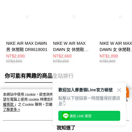
NIKE AIR MAX DAWN
NIKE W AIR MAX
NIKE W AIR MAX
男 休閒鞋 DR8618001
DAWN 女 休閒鞋
DAWN 女 休閒鞋
DM8261001
DQ5016100
NT$2,690
NT$2,660
NT$1,890
NT$3,800
NT$3,800
NT$3,800
你可能有興趣的商品
全站排行
歡迎加入摩曼頓Line官方帳號
本網站中使用 cookie，欲查詢有關本網站使用 cookie 方式之詳情，及若您不希
點擊以下按鈕第一時間獲得好康訊
熱門標籤
望在電腦上使用 cookie 時應如何變更電腦的 cookie 設定，請參閱本網站「
隱私
息👇
權條款
」之 Cookie 聲明。您繼續使用本網站即表示您同意本公司得按本網站使
用條款之 Cookie 聲明使用 cookie。
了解更多 >
連結 LINE 帳號
我知道了